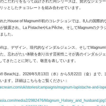
のこだわりをもって設計された同シリーズは、贅沢なジェラー
なパリッとしたチョコレートを組み合わせています。
English
たHouse of Magnum®初のコレクションでは、8人の国際
露され、La PistacheやLa Pêche、そしてMagnumの
ました。
 Magnum®は、デザイン、現代的なインダルジェンス、そしてMagn
た、忘れがたい体験を創り出す芸術性こそが真のインダルジェ
理解してきたことに対して、敬意を表しています。
Magnum® Beachは、2026年5月13日（水）から5月22日（金）
います。詳細はこちらをご覧ください：
ecream.com/uk/stories/campaigns/magnum-lapistache-and-lap
rnasia.com/media2/2982476/Magnum_Halsey_and_husband.jp