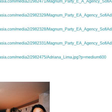
rnasia.com/media2/2982471/Magnum_Party_E_A_Agency_SofiA
rnasia.com/media2/2982329/Magnum_Party_EA_Agency_SofiAd
rnasia.com/media2/2982328/Magnum_Party_EA_Agency_SofiAd
rnasia.com/media2/2982331/Magnum_Party_EA_Agency_SofiAd
rnasia.com/media2/2982475/Adriana_Lima.jpg?p=medium600