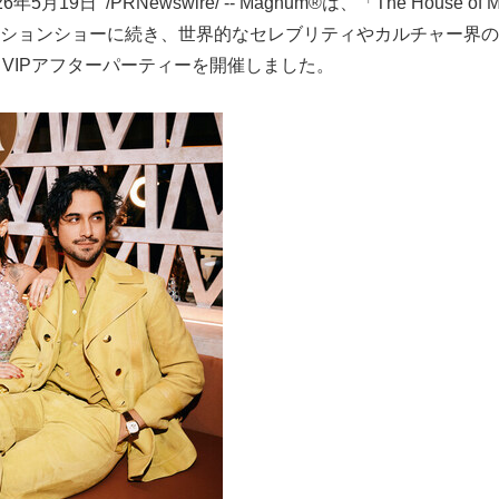
月19日 /PRNewswire/ -- Magnum®は、「The House of Ma
ションショーに続き、世界的なセレブリティやカルチャー界の
num® VIPアフターパーティーを開催しました。