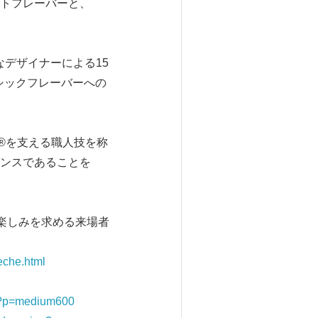
トフレーバーと、
的なデザイナーによる15
クラシックフレーバーへの
um®を支える職人技を称
ンスであることを
まで、楽しみを求める来場者
eche.html
g?p=medium600