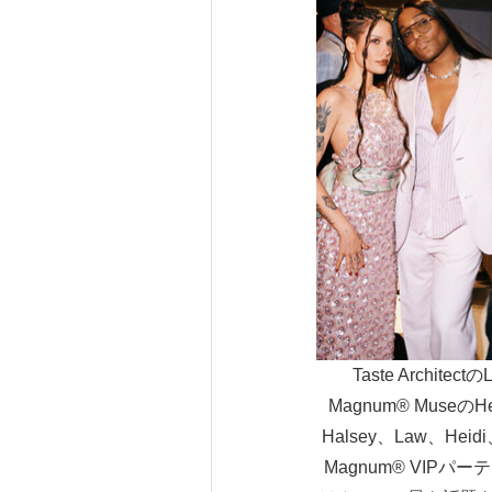
Taste Architec
Magnum® Museの
Halsey、Law、Heidi
Magnum® VIP