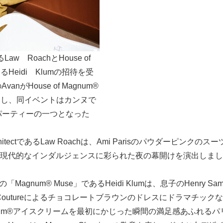
であるLaw RoachとHouse of
あるHeidi Klumの招待を受
anがHouse of Magnum®
加し、同イベントはカンヌで
パーティーの一つとなった
ArchitectであるLaw Roachは、Ami Parisのパウダーピン
現代的なインダルジェンスに彩られた夜の幕開けを演出しまし
®初の「Magnum® Muse」であるHeidi Klumは、息子のHenry Sa
e Coutureによるチョコレートブラウンのドレスにドラマチッ
num®アイスクリームを最初にかじった瞬間の満足感あふれる