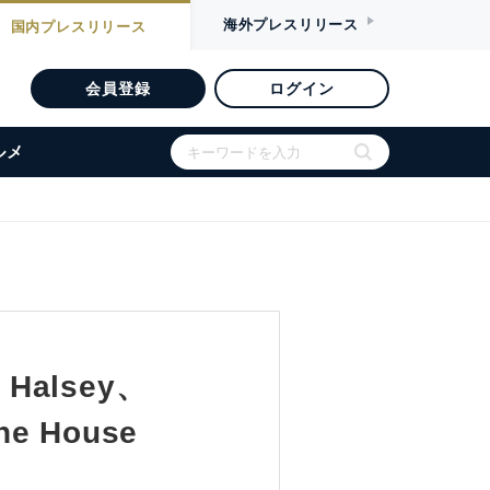
海外
プレスリリース
国内
プレスリリース
会員登録
ログイン
ルメ
、Halsey、
he House