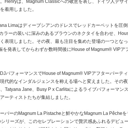
nryは、Magnum Classicへの敬意を表し、ドイツ人デザイナー
を着用しました。
iana Limaはディープシアンのドレスでレッドカーペットを圧倒し
リームカラーの装いに深みのあるブラウンのネクタイを合わせ、House 
表現しました。その夜、最も注目を集めた登場の一つとなったBarba
は、妊娠を発表してからわずか数時間後にHouse of Magnum® V
Kは、DJパフォーマンスでHouse of Magnum® VIPアフター
代的なインダルジェンスを称える場へと変えました。その夜は、Adèl
Japanese
onna、Tatyana Jane、Busy P x Carlitaによるライブパフ
アーティストたちが集結しました。
のMagnum La Pistacheと鮮やかなMagnum La Pêc
gnatureシリーズが、このセレブレーションで贅沢感あふれるデビ