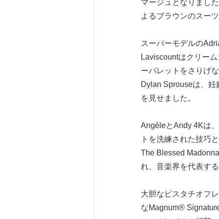
マージュとなりました。He
よるブラウンのスーツ
スーパーモデルのAdr
Laviscountはク
ーパレットをさりげなく
Dylan Sprouse
を見せました。
AngèleとAndy 4
トを洗練された技巧と現
The Blessed Mad
れ、音楽界を代表する
大胆なピスタチオフレーバー
なMagnum® Si