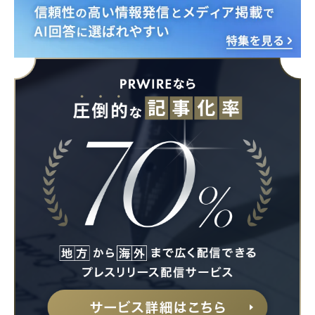
Japanese
English