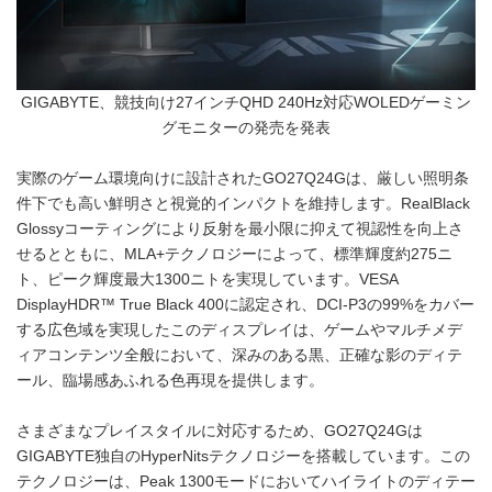
GIGABYTE、競技向け27インチQHD 240Hz対応WOLEDゲーミン
グモニターの発売を発表
実際のゲーム環境向けに設計されたGO27Q24Gは、厳しい照明条
件下でも高い鮮明さと視覚的インパクトを維持します。RealBlack
Glossyコーティングにより反射を最小限に抑えて視認性を向上さ
せるとともに、MLA+テクノロジーによって、標準輝度約275ニ
ト、ピーク輝度最大1300ニトを実現しています。VESA
DisplayHDR™ True Black 400に認定され、DCI-P3の99%をカバー
する広色域を実現したこのディスプレイは、ゲームやマルチメデ
ィアコンテンツ全般において、深みのある黒、正確な影のディテ
ール、臨場感あふれる色再現を提供します。
さまざまなプレイスタイルに対応するため、GO27Q24Gは
GIGABYTE独自のHyperNitsテクノロジーを搭載しています。この
テクノロジーは、Peak 1300モードにおいてハイライトのディテー