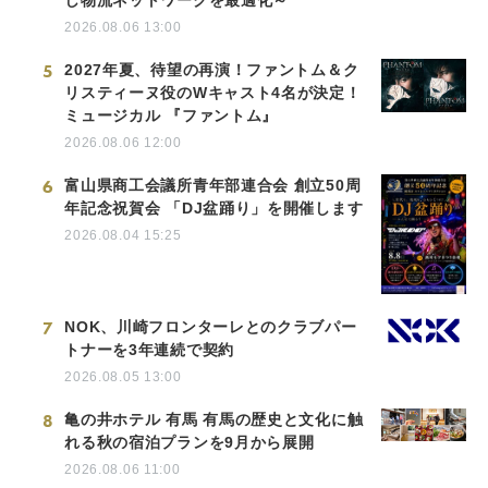
し物流ネットワークを最適化～
2026.08.06 13:00
5
2027年夏、待望の再演！ファントム＆ク
リスティーヌ役のWキャスト4名が決定！
ミュージカル 『ファントム』
2026.08.06 12:00
6
富山県商工会議所青年部連合会 創立50周
年記念祝賀会 「DJ盆踊り」を開催します
2026.08.04 15:25
7
NOK、川崎フロンターレとのクラブパー
トナーを3年連続で契約
2026.08.05 13:00
8
亀の井ホテル 有馬 有馬の歴史と文化に触
れる秋の宿泊プランを9月から展開
2026.08.06 11:00