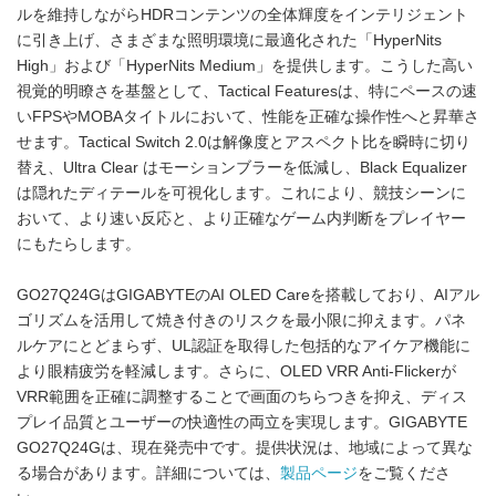
ルを維持しながらHDRコンテンツの全体輝度をインテリジェント
に引き上げ、さまざまな照明環境に最適化された「HyperNits
High」および「HyperNits Medium」を提供します。こうした高い
視覚的明瞭さを基盤として、Tactical Featuresは、特にペースの速
いFPSやMOBAタイトルにおいて、性能を正確な操作性へと昇華さ
せます。Tactical Switch 2.0は解像度とアスペクト比を瞬時に切り
替え、Ultra Clear はモーションブラーを低減し、Black Equalizer
は隠れたディテールを可視化します。これにより、競技シーンに
おいて、より速い反応と、より正確なゲーム内判断をプレイヤー
にもたらします。
GO27Q24GはGIGABYTEのAI OLED Careを搭載しており、AIアル
ゴリズムを活用して焼き付きのリスクを最小限に抑えます。パネ
ルケアにとどまらず、UL認証を取得した包括的なアイケア機能に
より眼精疲労を軽減します。さらに、OLED VRR Anti-Flickerが
VRR範囲を正確に調整することで画面のちらつきを抑え、ディス
プレイ品質とユーザーの快適性の両立を実現します。GIGABYTE
GO27Q24Gは、現在発売中です。提供状況は、地域によって異な
る場合があります。詳細については、
製品ページ
をご覧くださ