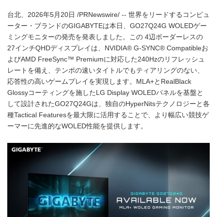
台北、2026年5月20日 /PRNewswire/ -- 世界をリードするコンピュ
ーター・ブランドのGIGABYTEは本日、GO27Q24G WOLEDゲー
ミングモニターの発売を発表しました。この 4辺ボーダーレスの
27インチQHDディスプレイは、NVIDIA® G-SYNC® Compatibleお
よびAMD FreeSync™ Premiumに対応した240Hzのリフレッシュ
レートを備え、テンポの速いタイトルでもティアリングのない、
応答性の高いゲームプレイを実現します。MLA+とRealBlack
Glossyコーティングを施したLG Display WOLEDパネルを基盤と
して設計されたGO27Q24Gは、独自のHyperNitsテクノロジーと各
種Tactical Featuresを最大限に活用することで、より幅広い競技ゲ
ーマーに先進的なWOLED性能を提供します。