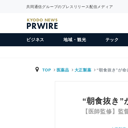
共同通信グループのプレスリリース配信メディア
KYODO NEWS
PRWIRE
ビジネス
地域・観光
テック
TOP
医薬品
大正製薬
“朝食抜き”が
“朝食抜き
【医師監修】監