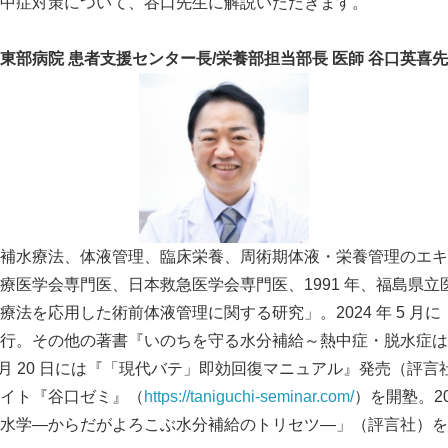
中症対策について、谷口先生に解説いただきます。
東部病院 患者支援センター長
/
栄養部担当部長 医師 谷口英喜
補水療法、体液管理、臨床栄養、周術期体液・栄養管理のエキ
Japanese
療医学会専門医、日本救急医学会専門医、1991 年、福島県立
療法を応用した術前体液管理に関する研究」。2024 年 5 月
行。その他の著書『いのちを守る水分補給～熱中症・脱水症は
 6 月 20 日には『「現代バテ」即効回復マニュアル』発売（評言
イト『谷口ゼミ』（
https://taniguchi-seminar.com/
）を開塾。20
水学―からだがよろこぶ水分補給のトリセツ―」（評言社）を