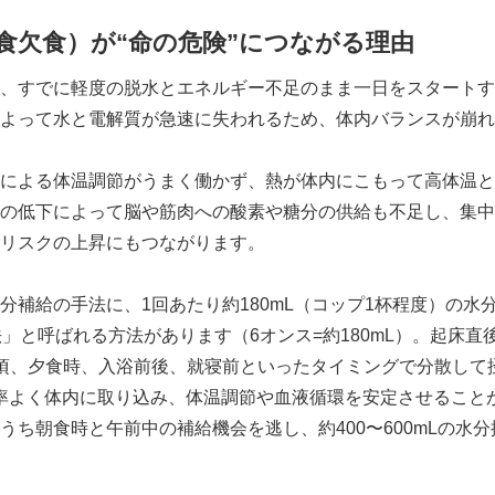
English
食欠食）が“命の危険”につながる理由
、すでに軽度の脱水とエネルギー不足のまま一日をスタートす
よって水と電解質が急速に失われるため、体内バランスが崩れ
による体温調節がうまく働かず、熱が体内にこもって高体温と
の低下によって脳や筋肉への酸素や糖分の供給も不足し、集中
リスクの上昇にもつながります。
分補給の手法に、1回あたり約180mL（コップ1杯程度）の水
法」と呼ばれる方法があります（6オンス=約180mL）。起床直
頃、夕食時、入浴前後、就寝前といったタイミングで分散して
を効率よく体内に取り込み、体温調節や血液循環を安定させること
うち朝食時と午前中の補給機会を逃し、約400〜600mLの水