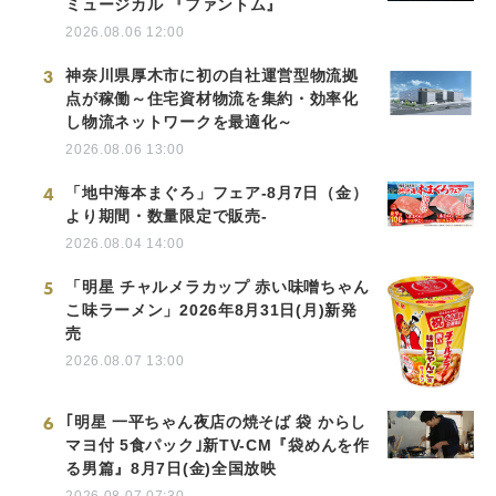
ミュージカル 『ファントム』
2026.08.06 12:00
3
神奈川県厚木市に初の自社運営型物流拠
点が稼働～住宅資材物流を集約・効率化
し物流ネットワークを最適化～
2026.08.06 13:00
4
「地中海本まぐろ」フェア-8月7日（金）
より期間・数量限定で販売-
2026.08.04 14:00
5
「明星 チャルメラカップ 赤い味噌ちゃん
こ味ラーメン」2026年8月31日(月)新発
売
2026.08.07 13:00
6
｢明星 一平ちゃん夜店の焼そば 袋 からし
マヨ付 5食パック｣新TV-CM『袋めんを作
る男篇』8月7日(金)全国放映
2026.08.07 07:30