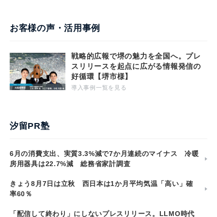
お客様の声・活用事例
戦略的広報で堺の魅力を全国へ。プレ
スリリースを起点に広がる情報発信の
好循環【堺市様】
導入事例一覧を見る
汐留PR塾
6月の消費支出、実質3.3%減で7か月連続のマイナス 冷暖
房用器具は22.7%減 総務省家計調査
きょう8月7日は立秋 西日本は1か月平均気温「高い」確
率60％
「配信して終わり」にしないプレスリリース。LLMO時代