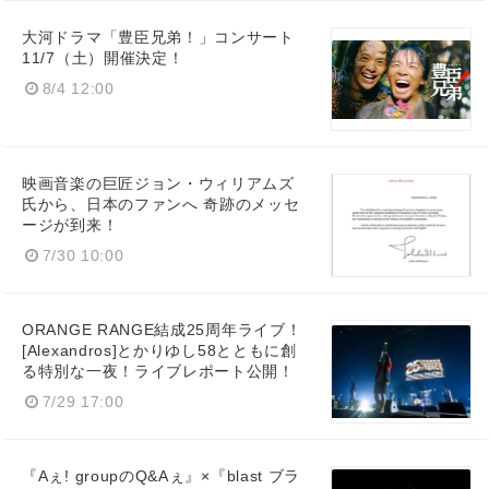
大河ドラマ「豊臣兄弟！」コンサート
11/7（土）開催決定！
8/4 12:00
映画音楽の巨匠ジョン・ウィリアムズ
氏から、日本のファンへ 奇跡のメッセ
ージが到来！
7/30 10:00
ORANGE RANGE結成25周年ライブ！
[Alexandros]とかりゆし58とともに創
る特別な一夜！ライブレポート公開！
7/29 17:00
『Aぇ! groupのQ&Aぇ』×『blast ブラ