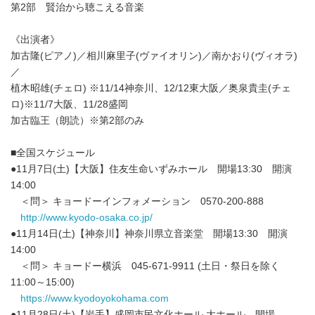
第2部 賢治から聴こえる音楽
《出演者》
加古隆(ピアノ)／相川麻里子(ヴァイオリン)／南かおり(ヴィオラ)
／
植木昭雄(チェロ) ※11/14神奈川、12/12東大阪／奥泉貴圭(チェ
ロ)※11/7大阪、11/28盛岡
加古臨王（朗読）※第2部のみ
■全国スケジュール
●11月7日(土)【大阪】住友生命いずみホール 開場13:30 開演
14:00
＜問＞ キョードーインフォメーション 0570-200-888
http://www.kyodo-osaka.co.jp/
●11月14日(土)【神奈川】神奈川県立音楽堂 開場13:30 開演
14:00
＜問＞ キョードー横浜 045-671-9911 (土日・祭日を除く
11:00～15:00)
https://www.kyodoyokohama.com
●11月28日(土)【岩手】盛岡市民文化ホール 大ホール 開場