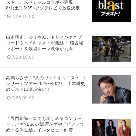
スト！』スペシャルコラボが実現！
8/1(土)13:35~フジテレビで放送決定
7/29 10:00
山本耕史、ゆりやんレトリィバァとブ
ロードウェイキャストが集結！ 稽古場
レポート＆歌唱シーン映像が到着
7/28 10:00
高嶋ちさ子 12人のヴァイオリニスト コ
ンサートツアー2026〜2027 山本耕史
のゲスト出演が決定！
7/25 09:00
「専門知識ゼロでも楽しめるコンサー
ト」ござ×Budo×瀬戸かずや『ピアノで
めぐる浮世絵』インタビュー到着