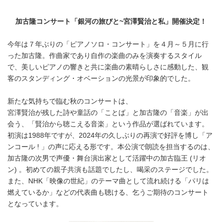
加古隆コンサート「銀河の旅びと~宮澤賢治と私」開催決定！
今年は７年ぶりの「ピアノソロ・コンサート」を４月～５月に行
った加古隆。作曲家であり自作の楽曲のみを演奏するスタイル
で、美しいピアノの響きと共に楽曲の素晴らしさに感動した、観
客のスタンディング・オベーションの光景が印象的でした。
新たな気持ちで臨む秋のコンサートは、
宮澤賢治が残した詩や童話の「ことば」と加古隆の「音楽」が出
会う、「賢治から聴こえる音楽」という作品が選ばれています。
初演は1988年ですが、2024年の久しぶりの再演で好評を博し「ア
ンコール ! 」の声に応える形です。本公演で朗読を担当するのは、
加古隆の次男で声優・舞台演出家として活躍中の加古臨王 (リオ
ン) 。初めての親子共演も話題でしたし、喝采のステージでした。
また、NHK「映像の世紀」のテーマ曲として流れ続ける「パリは
燃えているか」などの代表曲も聴ける、乞うご期待のコンサート
となっています。