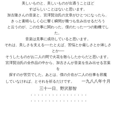
美しいものと、美しいものが出遇うことほど
すばらしいことはないと思います。
加古隆さんの音楽と、宮澤賢治氏の文章がひとつになったら、
きっと素晴らしく心に響く瞬間が幾つも生み出せるだろう
と云うのが、この仕事に関わった、僕のたった一つの動機でし
た。
音楽は見事に成功していると思います。
それは、美しさを支える──たとえば、苦悩とか厳しさとか淋しさ
とか──
そうしたものがお二人の間で火花を散らしたからだと思います。
宮澤賢治氏の全作品の中から、加古さんが音楽を生み出せる言葉
を
探すのが苦労でした。あとは、僕の介在が二人の仕事を邪魔
一九八八年十月
していなければ、とそれを祈るだけです。
三十一日、野沢那智
・・・・・・・・・・・・・・・・
・・・・・・・・・・・・・・・・