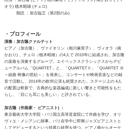
オラ) 植木昭雄 (チェロ)
朗読 ：加古臨王（第2部のみ)
・プロフィール
演奏：加古隆クァルテット
ピアノ（加古隆）、ヴァイオリン（相川麻里子）、ヴィオラ（南
かおり) 、チェロ（植木昭雄）の4人で 2010年に結成され、加古隆
の楽曲を演奏するグループ。エイベックスクラシックスからデビ
ューアルバム「QUARTET」と、「QUARTETⅡ」「QUARTET Ⅲ
～組曲 映像の世紀～」を発表し、コンサートや映画音楽などの録
音で活動し、2014年の欧州公演も絶賛された。ステージ上の 4人
の配置は斬新で、古典的な楽器編成に新しい響きと可能性をもた
らし、「目にも耳にも美しい」と評されている。
加古隆（作曲家・ ピアニスト) ：
東京藝術大学大学院・パリ国立高等音楽院にて作曲を学び、オリ
ヴィエ・メシアンに師事。パリ在学中に即興ジャズピアニストと
してデビューするという特異な経歴を持つ。ピアノ曲からオーケ