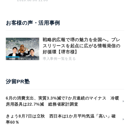
2026.08.06 11:00
お客様の声・活用事例
戦略的広報で堺の魅力を全国へ。プレ
スリリースを起点に広がる情報発信の
好循環【堺市様】
導入事例一覧を見る
汐留PR塾
6月の消費支出、実質3.3%減で7か月連続のマイナス 冷暖
房用器具は22.7%減 総務省家計調査
きょう8月7日は立秋 西日本は1か月平均気温「高い」確
率60％