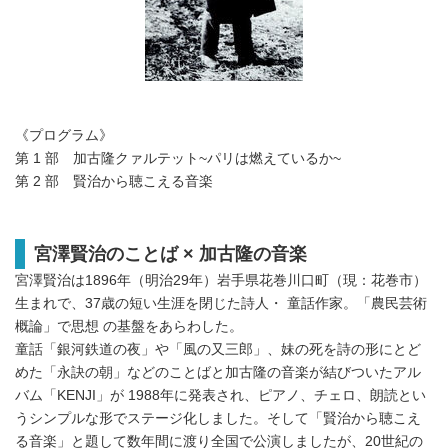
《プログラム》
第 1 部 加古隆クァルテット~パリは燃えているか~
第 2 部 賢治から聴こえる音楽
宮澤賢治のことば × 加古隆の音楽
宮澤賢治は1896年（明治29年）岩手県花巻川口町（現：花巻市）
生まれで、37歳の短い生涯を閉じた詩人・ 童話作家。「農民芸術
概論」で思想 の基盤をあらわした。
童話「銀河鉄道の夜」や「風の又三郎」、妹の死を詩の形にとど
めた「永訣の朝」などのことばと加古隆の音楽が結びついたアル
バム「KENJI」が 1988年に発表され、ピアノ、チェロ、朗読とい
うシンプルな形でステージ化しました。そして「賢治から聴こえ
る音楽」と題して数年間に渡り全国で公演しましたが、20世紀の