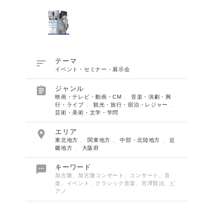

テーマ
イベント・セミナー・展示会

ジャンル
映画・テレビ・動画・CM
、
音楽・演劇・興
行・ライブ
、
観光・旅行・宿泊・レジャー
、
芸術・美術・文学・学問

エリア
東北地方
、
関東地方
、
中部・北陸地方
、
近
畿地方
、
大阪府
Japanese

キーワード
加古隆、加古隆コンサート、コンサート、音
楽、イベント、クラシック音楽、宮澤賢治、ピ
アノ