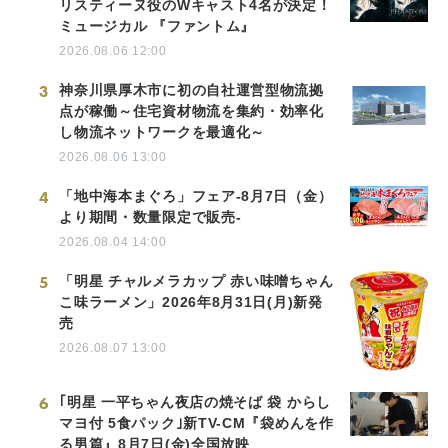
リスティーヌ役のWキャスト4名が決定！
ミュージカル 『ファントム』
2026.08.06 12:00
3
神奈川県厚木市に初の自社運営型物流拠
点が稼働～住宅資材物流を集約・効率化
し物流ネットワークを最適化～
2026.08.06 13:00
4
「地中海本まぐろ」フェア-8月7日（金）
より期間・数量限定で販売-
2026.08.04 14:00
5
「明星 チャルメラカップ 赤い味噌ちゃん
こ味ラーメン」2026年8月31日(月)新発
売
2026.08.07 13:00
6
｢明星 一平ちゃん夜店の焼そば 袋 からし
マヨ付 5食パック｣新TV-CM『袋めんを作
る男篇』8月7日(金)全国放映