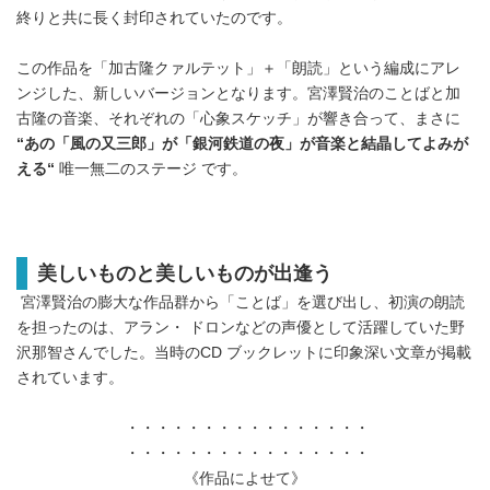
終りと共に長く封印されていたのです。
この作品を「加古隆クァルテット」＋「朗読」という編成にアレ
ンジした、新しいバージョンとなります。宮澤賢治のことばと加
古隆の音楽、それぞれの「心象スケッチ」が響き合って、まさに
“あの「風の又三郎」が「銀河鉄道の夜」が音楽と結晶してよみが
える“
唯一無二のステージ です。
美しいものと美しいものが出逢う
宮澤賢治の膨大な作品群から「ことば」を選び出し、初演の朗読
を担ったのは、アラン・ ドロンなどの声優として活躍していた野
沢那智さんでした。当時のCD ブックレットに印象深い文章が掲載
されています。
・・・・・・・・・・・・・・・・
・・・・・・・・・・・・・・・・
《作品によせて》