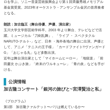
ロを学ぶ。ソニー音楽芸術振興会より第１回斉藤秀雄メモリアル
基金賞受賞。2023年オーケストラ・アンサンブル金沢の首席奏者
となる。
朗読：加古臨王（舞台俳優、声優、演出家）
玉川大学文学部芸術学科卒。2003 年より舞台、テレビなどで活
躍。ミュージカル『刀剣乱舞』、「ライブ ・ スペクタクル
NARUTO-ナルト-」など、日本 ・海外各地の舞台に出演。声優と
して、アニメ「テニスの王子様」「カードファイト!!ヴァンガード
G」「おじゃる丸」など多数出演。
近年は舞台演出家として「マイホームヒーロー」「地獄楽」「前
田慶次 かぶき旅」「終末のワルキューレ」「青の炎」などを手が
ける。
公演情報
加古隆コンサート「銀河の旅びと~宮澤賢治と私」
《プログラム》
第1部 加古隆クァルテット〜パリは燃えているか〜