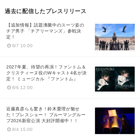
過去に配信したプレスリリース
【追加情報】話題沸騰中のスーツ姿の
チア男子 「チアリーマンズ」参戦決
定！
8/7 10:00
2027年夏、待望の再演！ファントム＆
クリスティーヌ役のWキャスト4名が決
定！ ミュージカル 『ファントム』
8/6 12:00
近藤真彦らも驚き！鈴木愛理が魅せ
た！プレスショー！ ブルーマングルー
プ2026新宿公演 大好評開催中！！
8/4 15:00