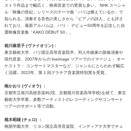
ストラ作品まで幅広く、映画音楽での受賞も多い。 NHK スペシャ
ル「映像の世紀」シリーズのテーマ曲「パリは燃えているか」で
知られる。演奏する音色の美しさから「ピアノの詩人」とも評さ
れており、最新アルバムは、パリ・ デビュー50周年を記念した自
選映像音楽集「KAKO DÉBUT 50」。
相川麻里子 (ヴァイオリン) :
東京藝術大学、パリ国立高等音楽院卒。邦人作曲家の新曲演奏や
現代音楽、2007年からの liveimage ツアーでのイマージュ・ オー
ケストラ・ コンサートマスターなど、ジャンルにとらわれず幅広
く活躍。2022年、第 1 回グラチア音楽賞特別賞を受賞。
南かおり (ヴィオラ) ：
京都市立堀川高校音楽科(現、京都堀川音楽高等学校)を経て、東京
藝術大学卒業。多数アーティストのレコーディングやコンサート
ツアーのサポート等で活動。
植木昭雄 (チェロ) ：
桐朋学園大学、リヨン国立高等音楽院、インディアナ大学でチェ