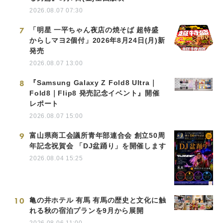
2026.08.07 07:30
7
「明星 一平ちゃん夜店の焼そば 超特盛
からしマヨ2個付」2026年8月24日(月)新
発売
2026.08.07 13:00
8
『Samsung Galaxy Z Fold8 Ultra｜
Fold8｜Flip8 発売記念イベント』開催
レポート
2026.08.07 15:00
9
富山県商工会議所青年部連合会 創立50周
年記念祝賀会 「DJ盆踊り」を開催します
2026.08.04 15:25
10
亀の井ホテル 有馬 有馬の歴史と文化に触
れる秋の宿泊プランを9月から展開