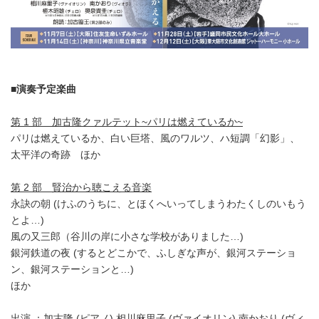
■演奏予定楽曲
第 1 部 加古隆クァルテット~パリは燃えているか~
パリは燃えているか、白い巨塔、風のワルツ、ハ短調「幻影」、
太平洋の奇跡 ほか
第 2 部 賢治から聴こえる音楽
永訣の朝 (けふのうちに、とほくへいってしまうわたくしのいもう
とよ…)
風の又三郎（谷川の岸に小さな学校がありました…)
銀河鉄道の夜 (するとどこかで、ふしぎな声が、銀河ステーショ
ン、銀河ステーションと…)
ほか
出演 ：加古隆 (ピアノ) 相川麻里子 (ヴァイオリン) 南かおり (ヴィ