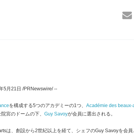
月21日 /PRNewswire/ --
rance
を構成する5つのアカデミーの1つ、
Académie des beaux-a
学士院宮のドームの下、
Guy Savoy
が会員に選出される。
beaux-artsは、創設から2世紀以上を経て、シェフのGuy Savo