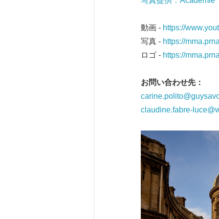
写真提供：Académie
動画 -
https://www.yo
写真 -
https://mma.pr
ロゴ -
https://mma.pr
お問い合わせ先：
carine.polito@guysav
claudine.fabre-luce@