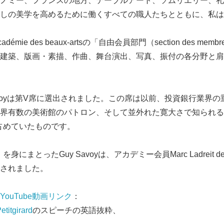
ノミー、フランスの地方、テーブルアート、ソムリエリー、礼
しの美学を高めるために働くすべての職人たちとともに、私は
ie des beaux-artsの「自由会員部門（section des membr
建築、版画・素描、作曲、舞台演出、写真、振付の各分野と肩
Savoyは第V席に選出されました。この席は以前、投資銀行業界
界有数の美術館のパトロン、そして並外れた寛大さで知られる
eillが占めていたものです。
Japanese
」を身にまとったGuy Savoyは、アカデミー会員Marc Ladreit de 
されました。
YouTube動画リンク
：
etitgirard
のスピーチの英語抜粋、