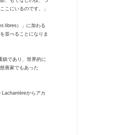
節、もてなしの技、つ
ここにいるのです。」
es libres）」に加わる
を並べることになりま
の重鎮であり、世界的に
慈善家でもあった
Lacharrièreからアカ