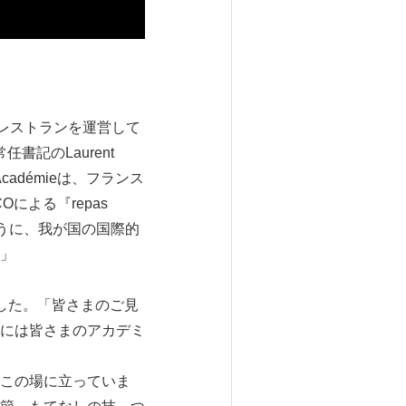
レストランを運営して
書記のLaurent
cadémieは、フランス
による『repas
示すように、我が国の国際的
」
ました。「皆さまのご見
には皆さまのアカデミ
この場に立っていま