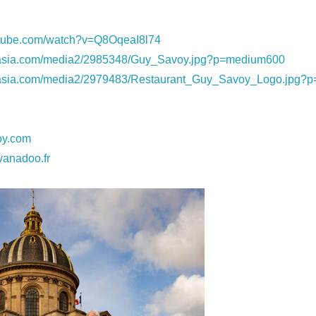
English
utube.com/watch?v=Q8OqeaI8l74
nasia.com/media2/2985348/Guy_Savoy.jpg?p=medium600
nasia.com/media2/2979483/Restaurant_Guy_Savoy_Logo.jpg?
oy.com
wanadoo.fr