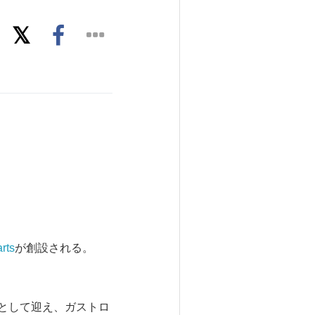
rts
が創設される。
yを会員として迎え、ガストロ