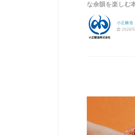
な余韻を楽しむ
小正醸造
2026/5