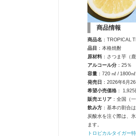
商品情報
商品名
：TROPICAL T
品目
：本格焼酎
原材料
：さつま芋（鹿
アルコール分
：25％
容量
：720 ㎖ / 1800㎖
発売日
：2026年6月
希望小売価格
： 1,9
販売エリア
：全国（一
飲み方
：基本の割合は
炭酸水を注ぐ際は、氷
ます。
トロピカルタイガー特