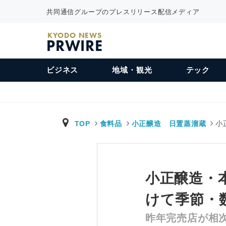
共同通信グループのプレスリリース配信メディア
KYODO NEWS
PRWIRE
ビジネス
地域・観光
テック
TOP
食料品
小正醸造 日置蒸溜蔵
小
小正醸造・本
けて季節・
昨年完売店が相