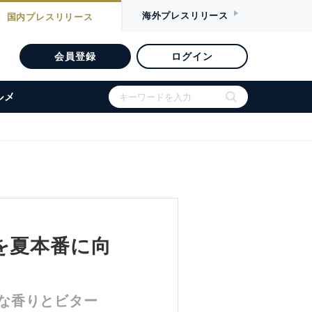
海外
プレスリリース
国内
プレスリリース
会員登録
ログイン
ルメ
」を夏本番に向
な香りとビター