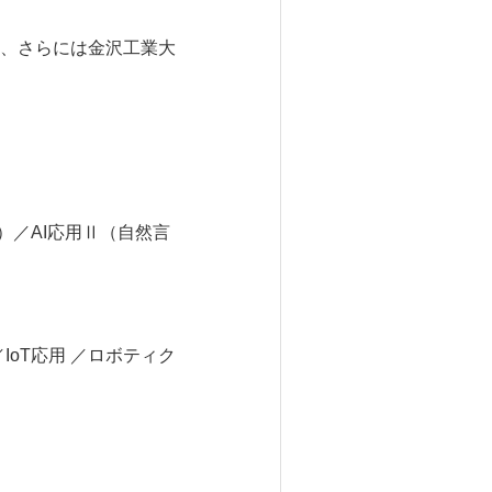
、さらには金沢工業大
）／AI応用Ⅱ（自然言
IoT応用 ／ロボティク