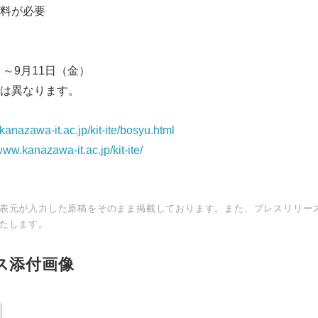
料が必要
）～9月11日（金）
は異なります。
anazawa-it.ac.jp/kit-ite/bosyu.html
ww.kanazawa-it.ac.jp/kit-ite/
表元が入力した原稿をそのまま掲載しております。また、プレスリリー
たします。
ス添付画像