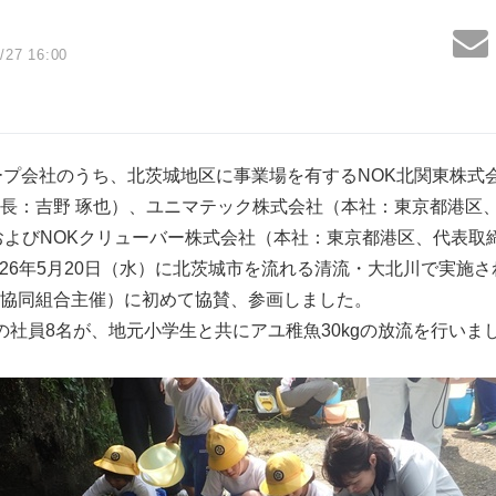
/27 16:00
ープ会社のうち、北茨城地区に事業場を有するNOK北関東株式
長：吉野 琢也）、ユニマテック株式会社（本社：東京都港区、
およびNOKクリューバー株式会社（本社：東京都港区、代表取
2026年5月20日（水）に北茨城市を流れる清流・大北川で実施
協同組合主催）に初めて協賛、参画しました。
の社員8名が、地元小学生と共にアユ稚魚30kgの放流を行いま