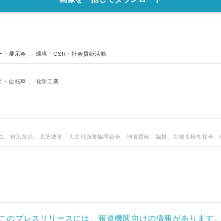
ー・展示会
、
環境・CSR・社会貢献活動
イ・自転車
、
化学工業
アユ、稚魚放流、北茨城市、大北川漁業協同組合、地域貢献、協賛、生物多様性保全、
このプレスリリースには、報道機関向けの情報があります