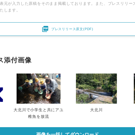
表元が入力した原稿をそのまま掲載しております。また、プレスリリー
English
たします。

プレスリリース原文(PDF)
ス添付画像
大北川で小学生と共にアユ
大北川
稚魚を放流
画像を一括してダウンロード