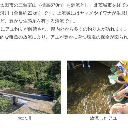
太田市の三鈷室山（標高870m）を源流とし、北茨城市を経て
河川（全長約22km）です。上流域にはヤマメやイワナが生息
ど、豊かな生態系を有する清流です。
日にアユ釣りが解禁され、県内外から多くの釣り人が訪れます
的な稚魚の放流により、アユが豊かに育つ環境の保全が図られ
大北川
放流したアユ