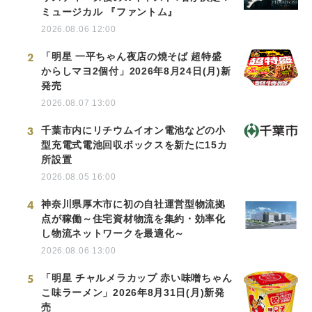
ミュージカル 『ファントム』
2026.08.06 12:00
2
「明星 一平ちゃん夜店の焼そば 超特盛
からしマヨ2個付」2026年8月24日(月)新
発売
2026.08.07 13:00
3
千葉市内にリチウムイオン電池などの小
型充電式電池回収ボックスを新たに15カ
所設置
2026.08.05 16:00
4
神奈川県厚木市に初の自社運営型物流拠
点が稼働～住宅資材物流を集約・効率化
し物流ネットワークを最適化～
2026.08.06 13:00
5
「明星 チャルメラカップ 赤い味噌ちゃん
こ味ラーメン」2026年8月31日(月)新発
売