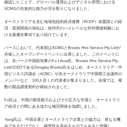
確認したことで、グローバル運用およびデジタル管理における
XCMGの先進的な能力が浮き彫りになりました。
オーストラリアを含む地域包括的経済連携（RCEP）加盟国との経
済・貿易関係の強化は、徐州市のハイレベルな対外開放戦略にお
ける最優先事項であり続けています。
パースにおいて、代表団はXCMGとBrooks Hire Service Pty Ltdが
共催したオープンデーイベントに出席しました。このイベントに
は、在パース中国総領事のFu Lihua氏、Brooks Hire Service Pty
LtdのCEOであるDouglas Brooks氏をはじめ、オーストラリア・中
国ビジネス評議会（ACBC）や在オーストラリア中国商工会議所の
メンバーなど、100人近くの代表者が集まりました。会場では、複
数の製品調達契約が締結されました。
Fu氏は、中国の製造能力およびその広大な市場と、オーストラリ
ア経済との間にある強力な補完関係を強調しました。
Yang氏は、中国企業とオーストラリア企業との協力は、単なる機
会であるだけでなく、確実性を高めるものでもあると指摘し、