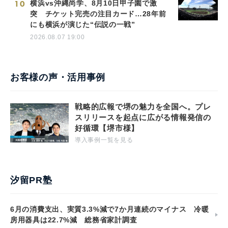
10
横浜vs沖縄尚学、8月10日甲子園で激
突 チケット完売の注目カード…28年前
にも横浜が演じた“伝説の一戦”
2026.08.07 19:00
お客様の声・活用事例
戦略的広報で堺の魅力を全国へ。プレ
スリリースを起点に広がる情報発信の
好循環【堺市様】
導入事例一覧を見る
汐留PR塾
6月の消費支出、実質3.3%減で7か月連続のマイナス 冷暖
房用器具は22.7%減 総務省家計調査