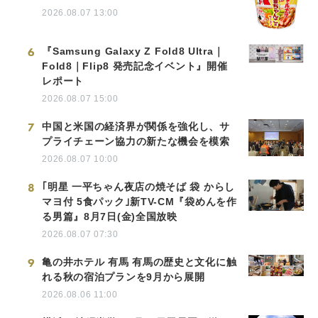
2026.08.07 13:00
6
『Samsung Galaxy Z Fold8 Ultra｜
Fold8｜Flip8 発売記念イベント』開催
レポート
2026.08.07 15:00
7
中国と米国の経済界が関係を強化し、サ
プライチェーン協力の新たな機会を模索
2026.08.07 10:00
8
｢明星 一平ちゃん夜店の焼そば 袋 からし
マヨ付 5食パック｣新TV-CM『袋めんを作
る男篇』8月7日(金)全国放映
2026.08.07 07:30
9
亀の井ホテル 有馬 有馬の歴史と文化に触
れる秋の宿泊プランを9月から展開
2026.08.06 11:00