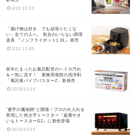
4/20 12:03
「揚げ物は好き、でも頑張りたくな
い」全ての人へ。 気合のいらない調理
道具 『ノンフライポット1.0L』発売
2/10 11:05
長年たまったお風呂配管のヘドロ汚れ
を一気に流す！ 業務用発想の洗浄剤
「風呂釜パイプバスターZ」新発売
2025/12/16
“蜜芋の魔術師”と開発！プロの火入れを
実現した焼き芋トースター『超蜜やき
いもトースターG2』に新色登場
2025/12/10