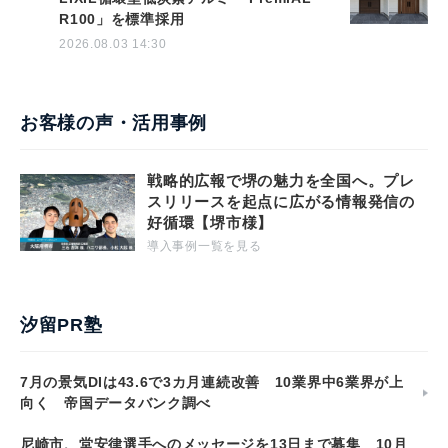
R100」を標準採用
2026.08.03 14:30
お客様の声・活用事例
戦略的広報で堺の魅力を全国へ。プレ
スリリースを起点に広がる情報発信の
好循環【堺市様】
導入事例一覧を見る
汐留PR塾
7月の景気DIは43.6で3カ月連続改善 10業界中6業界が上
向く 帝国データバンク調べ
尼崎市、堂安律選手へのメッセージを13日まで募集 10月