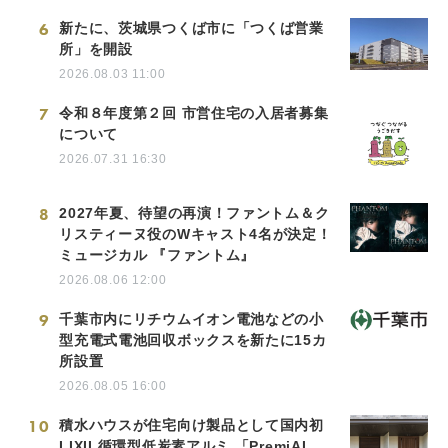
6
新たに、茨城県つくば市に「つくば営業
所」を開設
2026.08.03 11:00
7
令和８年度第２回 市営住宅の入居者募集
について
2026.07.31 16:30
8
2027年夏、待望の再演！ファントム＆ク
リスティーヌ役のWキャスト4名が決定！
ミュージカル 『ファントム』
2026.08.06 12:00
9
千葉市内にリチウムイオン電池などの小
型充電式電池回収ボックスを新たに15カ
所設置
2026.08.05 16:00
10
積水ハウスが住宅向け製品として国内初
LIXIL循環型低炭素アルミ 「PremiAL