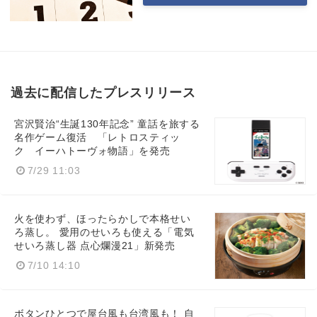
過去に配信したプレスリリース
宮沢賢治“生誕130年記念” 童話を旅する
名作ゲーム復活 「レトロスティッ
ク イーハトーヴォ物語」を発売
7/29 11:03
火を使わず、ほったらかしで本格せい
ろ蒸し。 愛用のせいろも使える「電気
せいろ蒸し器 点心爛漫21」新発売
7/10 14:10
ボタンひとつで屋台風も台湾風も！ 自