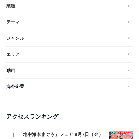
業種
テーマ
ジャンル
エリア
動画
海外企業
アクセスランキング
1
「地中海本まぐろ」フェア-8月7日（金）