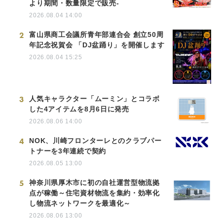
より期間・数量限定で販売-
2026.08.04 14:00
2
富山県商工会議所青年部連合会 創立50周
年記念祝賀会 「DJ盆踊り」を開催します
2026.08.04 15:25
3
人気キャラクター「ムーミン」とコラボ
した4アイテムを8月6日に発売
2026.08.06 14:00
4
NOK、川崎フロンターレとのクラブパー
トナーを3年連続で契約
2026.08.05 13:00
5
神奈川県厚木市に初の自社運営型物流拠
点が稼働～住宅資材物流を集約・効率化
し物流ネットワークを最適化～
2026.08.06 13:00