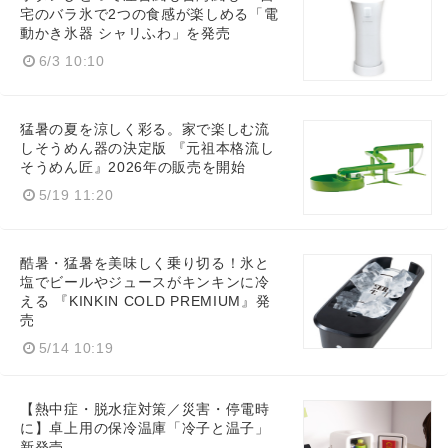
宅のバラ氷で2つの食感が楽しめる「電
動かき氷器 シャリふわ」を発売
6/3 10:10
猛暑の夏を涼しく彩る。家で楽しむ流
しそうめん器の決定版 『元祖本格流し
そうめん匠』2026年の販売を開始
5/19 11:20
酷暑・猛暑を美味しく乗り切る！氷と
塩でビールやジュースがキンキンに冷
える 『KINKIN COLD PREMIUM』発
売
5/14 10:19
【熱中症・脱水症対策／災害・停電時
に】卓上用の保冷温庫「冷子と温子」
新発売