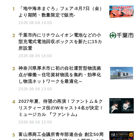
1
「地中海本まぐろ」フェア-8月7日（金）
より期間・数量限定で販売-
2026.08.04 14:00
2
千葉市内にリチウムイオン電池などの小
型充電式電池回収ボックスを新たに15カ
所設置
2026.08.05 16:00
3
神奈川県厚木市に初の自社運営型物流拠
点が稼働～住宅資材物流を集約・効率化
し物流ネットワークを最適化～
2026.08.06 13:00
4
2027年夏、待望の再演！ファントム＆ク
リスティーヌ役のWキャスト4名が決定！
ミュージカル 『ファントム』
2026.08.06 12:00
5
富山県商工会議所青年部連合会 創立50周