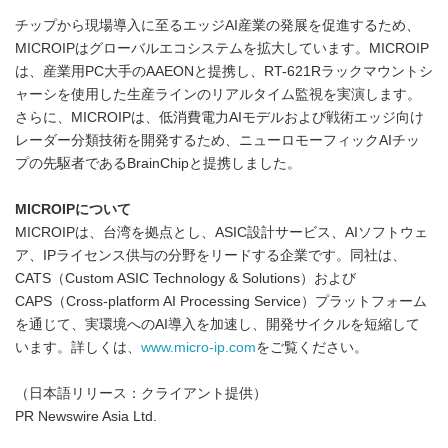
チップから現場導入に至るエッジAI産業の発展を促進するため、
MICROIPはグローバルエコシステムを拡大しています。MICROIP
は、産業用PC大手のAAEONと提携し、RT-621Rラックマウントシ
ャーシを使用した生産ラインのリアルタイム監視を実演します。
さらに、MICROIPは、低消費電力AIモデルおよび戦術エッジ向け
レーダー分類技術を開発するため、ニューロモーフィックAIチッ
プの先駆者であるBrainChipと提携しました。
MICROIPについて
MICROIPは、台湾を拠点とし、ASIC設計サービス、AIソフトウェ
ア、IPライセンス供与の分野をリードする企業です。同社は、
CATS（Custom ASIC Technology & Solutions）および
CAPS（Cross-platform AI Processing Service）プラットフォーム
を通じて、実環境へのAI導入を加速し、開発サイクルを短縮して
います。詳しくは、
www.micro-ip.com
をご覧ください。
（日本語リリース：クライアント提供）
PR Newswire Asia Ltd.