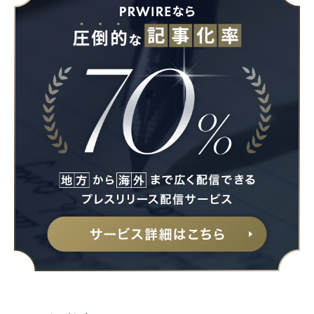
Japanese
English