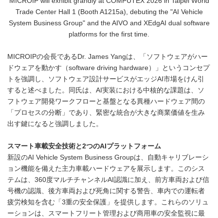
MICROIP will exhibit grandly at COMPUTEX 2026 in Taipei World
Trade Center Hall 1 (Booth A1215a), debuting the "AI Vehicle
System Business Group" and the AIVO and XEdgAI dual software
platforms for the first time.
MICROIPの会長であるDr. James Yangは、「ソフトウェアがハー
ドウェアを動かす（software driving hardware）」というコンセプ
トを強調し、ソフトウェア設計サービスがエッジAI市場をけん引
すると述べました。同氏は、AI実装における中核的な課題は、ソ
フトウェア開発ワークフローと基盤となる異種ハードウェア間の
「プロセスの分断」であり、緊密な統合が大きな商業価値を生み
出す鍵になると強調しました。
スマート車載安全技術と2つのAIプラットフォーム
新設のAI Vehicle System Business Groupは、自動キャリブレーシ
ョン機能を備えた主力車載ハードウェアを展示します。このシス
テムは、360度マルチチャンネルAI認識に加え、前方車両および信
号機の認識、後方車両および死角に関する警告、車内での運転者
疲労検知を含む「3重の安全保護」を提供します。これらのソリュ
ーションは、スマートフリート管理および商用車の安全監視に最