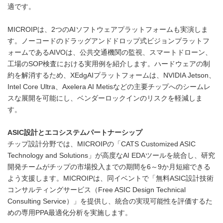
適です。
MICROIPは、2つのAIソフトウェアプラットフォームも実演しま
す。ノーコードのドラッグアンドドロップ式ビジョンプラットフ
ォームであるAIVOは、公共交通機関の監視、スマートドローン、
工場のSOP検査における実用例を紹介します。ハードウェアの制
約を解消するため、XEdgAIプラットフォームは、NVIDIA Jetson、
Intel Core Ultra、Axelera AI Metisなどの主要チップへのシームレ
スな展開を可能にし、ベンダーロックインのリスクを軽減しま
す。
ASIC設計とエコシステムパートナーシップ
チップ設計分野では、MICROIPの「CATS Customized ASIC
Technology and Solutions」が高度なAI EDAツールを統合し、研究
開発チームがチップの市場投入までの期間を6～9か月短縮できる
よう支援します。MICROIPは、同イベントで「無料ASIC設計技術
コンサルティングサービス（Free ASIC Design Technical
Consulting Service）」を提供し、統合の実現可能性を評価するた
めの専用PPA最適化分析を実施します。