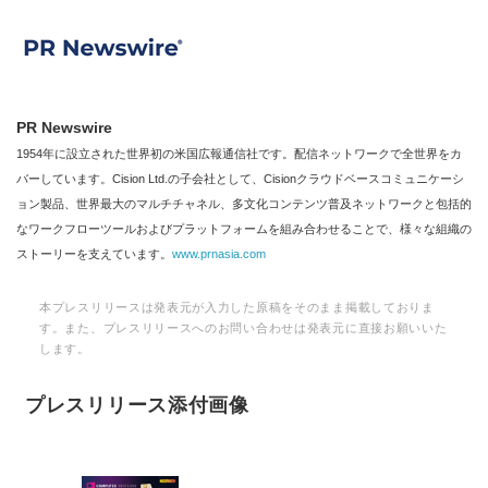
PR Newswire
1954年に設立された世界初の米国広報通信社です。配信ネットワークで全世界をカ
バーしています。Cision Ltd.の子会社として、Cisionクラウドベースコミュニケーシ
ョン製品、世界最大のマルチチャネル、多文化コンテンツ普及ネットワークと包括的
なワークフローツールおよびプラットフォームを組み合わせることで、様々な組織の
ストーリーを支えています。
www.prnasia.com
本プレスリリースは発表元が入力した原稿をそのまま掲載しておりま
す。また、プレスリリースへのお問い合わせは発表元に直接お願いいた
します。
プレスリリース添付画像