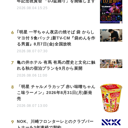
年記念祝賀会 「DJ盆踊り」を開催します
2026.08.04 15:25
6
｢明星 一平ちゃん夜店の焼そば 袋 からし
マヨ付 5食パック｣新TV-CM『袋めんを作
る男篇』8月7日(金)全国放映
2026.08.07 07:30
7
亀の井ホテル 有馬 有馬の歴史と文化に触
れる秋の宿泊プランを9月から展開
2026.08.06 11:00
8
「明星 チャルメラカップ 赤い味噌ちゃん
こ味ラーメン」2026年8月31日(月)新発
売
2026.08.07 13:00
9
NOK、川崎フロンターレとのクラブパー
トナーを3年連続で契約