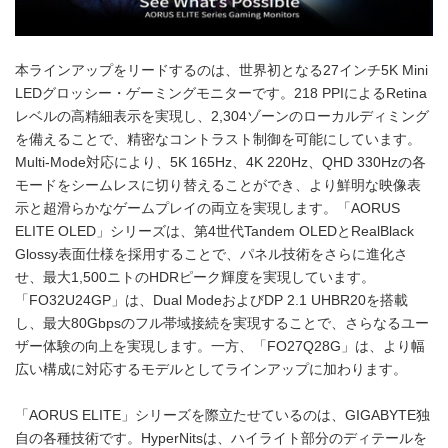
本ラインアップをリードするのは、世界初となる27インチ5K Mini
LEDグロッシー・ゲーミングモニターです。218 PPIによるRetina
レベルの高精細表示を実現し、2,304ゾーンのローカルディミング
を備えることで、精密なコントラスト制御を可能にしています。
Multi-Mode対応により、5K 165Hz、4K 220Hz、QHD 330Hzの各
モードをシームレスに切り替えることができ、より鮮明な映像表
示と超滑らかなゲームプレイの両立を実現します。「AORUS
ELITE OLED」シリーズは、第4世代Tandem OLEDとRealBlack
Glossy表面仕様を採用することで、パネル技術をさらに進化さ
せ、最大1,500ニトのHDRピーク輝度を実現しています。
「FO32U24GP」は、Dual ModeおよびDP 2.1 UHBR20を搭載
し、最大80Gbpsのフル帯域接続を実現することで、さらなるユー
ザー体験の向上を実現します。一方、「FO27Q28G」は、より幅
広い構成に対応するモデルとしてラインアップに加わります。
「AORUS ELITE」シリーズを際立たせているのは、GIGABYTE独
自の各種技術です。HyperNitsは、ハイライト部分のディテールを