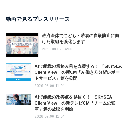
動画で見るプレスリリース
政府全体でこども・若者の自殺防止に向
けた取組を強化します
2026.08.07 14:00
AIで組織の業務改善を支援する！ 「SKYSEA
Client View」の新CM「AI働き方分析レポー
トサービス」篇を公開
2026.08.06 11:04
AIで組織の改善点を見抜く！「SKYSEA
Client View」の新テレビCM「チームの変
革」篇の放映を開始
2026.08.06 11:04