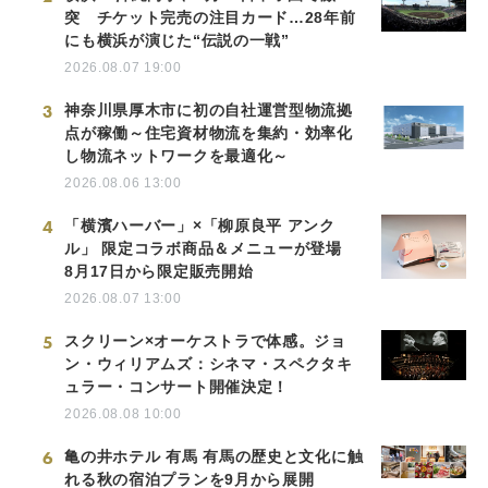
突 チケット完売の注目カード…28年前
にも横浜が演じた“伝説の一戦”
2026.08.07 19:00
3
神奈川県厚木市に初の自社運営型物流拠
点が稼働～住宅資材物流を集約・効率化
し物流ネットワークを最適化～
2026.08.06 13:00
4
「横濱ハーバー」×「柳原良平 アンク
ル」 限定コラボ商品＆メニューが登場
8月17日から限定販売開始
2026.08.07 13:00
5
スクリーン×オーケストラで体感。ジョ
ン・ウィリアムズ：シネマ・スペクタキ
ュラー・コンサート開催決定！
2026.08.08 10:00
6
亀の井ホテル 有馬 有馬の歴史と文化に触
れる秋の宿泊プランを9月から展開