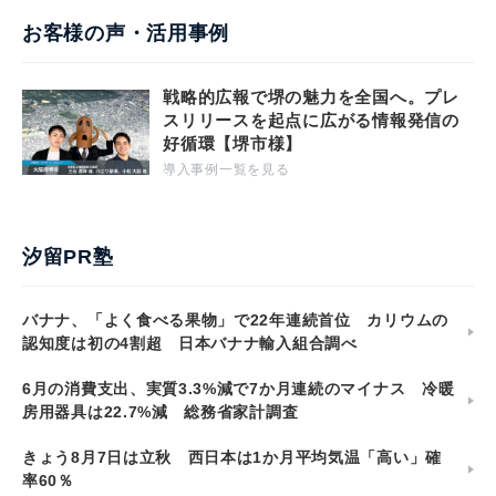
お客様の声・活用事例
戦略的広報で堺の魅力を全国へ。プレ
スリリースを起点に広がる情報発信の
好循環【堺市様】
導入事例一覧を見る
汐留PR塾
バナナ、「よく食べる果物」で22年連続首位 カリウムの
認知度は初の4割超 日本バナナ輸入組合調べ
6月の消費支出、実質3.3%減で7か月連続のマイナス 冷暖
房用器具は22.7%減 総務省家計調査
きょう8月7日は立秋 西日本は1か月平均気温「高い」確
率60％