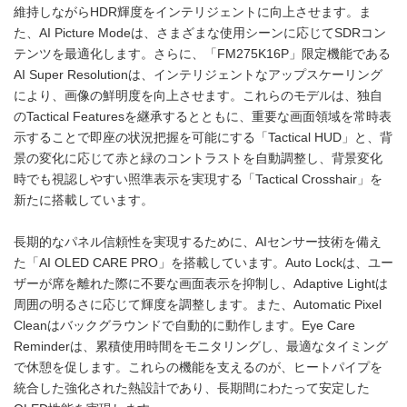
維持しながらHDR輝度をインテリジェントに向上させます。ま
た、AI Picture Modeは、さまざまな使用シーンに応じてSDRコン
テンツを最適化します。さらに、「FM275K16P」限定機能である
AI Super Resolutionは、インテリジェントなアップスケーリング
により、画像の鮮明度を向上させます。これらのモデルは、独自
のTactical Featuresを継承するとともに、重要な画面領域を常時表
示することで即座の状況把握を可能にする「Tactical HUD」と、背
景の変化に応じて赤と緑のコントラストを自動調整し、背景変化
時でも視認しやすい照準表示を実現する「Tactical Crosshair」を
新たに搭載しています。
長期的なパネル信頼性を実現するために、AIセンサー技術を備え
た「AI OLED CARE PRO」を搭載しています。Auto Lockは、ユー
ザーが席を離れた際に不要な画面表示を抑制し、Adaptive Lightは
周囲の明るさに応じて輝度を調整します。また、Automatic Pixel
Cleanはバックグラウンドで自動的に動作します。Eye Care
Reminderは、累積使用時間をモニタリングし、最適なタイミング
で休憩を促します。これらの機能を支えるのが、ヒートパイプを
統合した強化された熱設計であり、長期間にわたって安定した