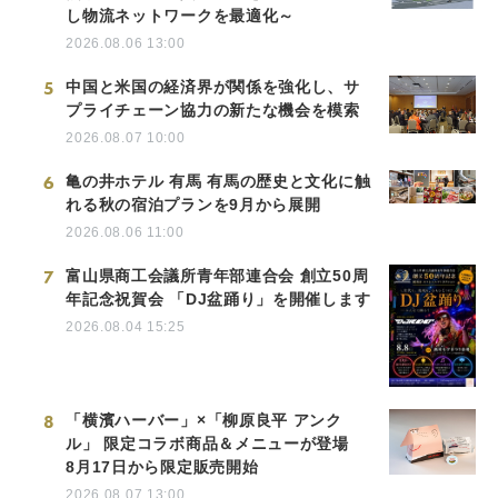
し物流ネットワークを最適化～
2026.08.06 13:00
5
中国と米国の経済界が関係を強化し、サ
プライチェーン協力の新たな機会を模索
2026.08.07 10:00
6
亀の井ホテル 有馬 有馬の歴史と文化に触
れる秋の宿泊プランを9月から展開
2026.08.06 11:00
7
富山県商工会議所青年部連合会 創立50周
年記念祝賀会 「DJ盆踊り」を開催します
2026.08.04 15:25
8
「横濱ハーバー」×「柳原良平 アンク
ル」 限定コラボ商品＆メニューが登場
8月17日から限定販売開始
2026.08.07 13:00