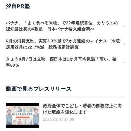
汐留PR塾
バナナ、「よく食べる果物」で22年連続首位 カリウムの
認知度は初の4割超 日本バナナ輸入組合調べ
6月の消費支出、実質3.3%減で7か月連続のマイナス 冷暖
房用器具は22.7%減 総務省家計調査
きょう8月7日は立秋 西日本は1か月平均気温「高い」確
率60％
動画で見るプレスリリース
政府全体でこども・若者の自殺防止に向
けた取組を強化します
2026.08.07 14:00