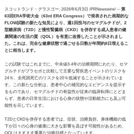
スコットランド・グラスゴー, 2026年6月3日 /PRNewswire/ --
第
63回ERA学術大会（63rd ERA Congress）で発表された画期的な
FLOW試験の新たな
知見により、週1回投与のセマグルチドが、2
型糖尿病（T2D）と慢性腎臓病（CKD）を併存する成人患者の健
康関連の生活の質（QOL）を有意に改善したことが示されまし
た。これは、完全な健康状態で過ごせる日数が年間約8日増えるこ
とに相当します。
この試験ではこれまでに、中央値3.4年の治療期間にわたり、セマ
グルチドがプラセボと比較して主要な腎疾患イベントのリスクを
24％、全死因死亡のリスクを20％低減することが示されていま
す。この新たな分析は、患者中心の補完的なエビデンスを提示す
るものであり、セマグルチドの有益性が従来の臨床転帰にとどま
らず、患者の日常生活における心身の状態や活動能力にも及ぶ可
能性を示しています。
T2DとCKDを併存する患者では、症状、治療負担、身体機能の低
下が日々の心身の健康に大きな影響を及ぼす可能性があるため、
QOLはますます重要な治療目標となっています。