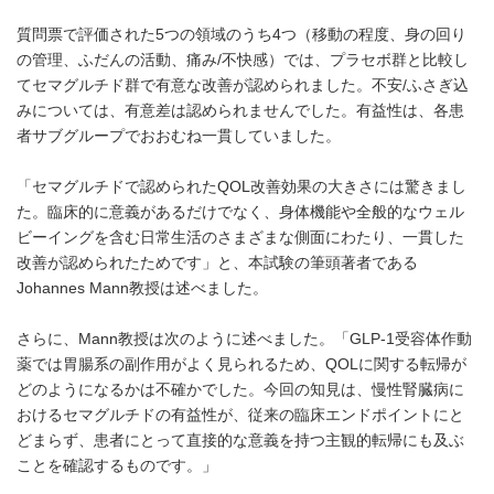
質問票で評価された5つの領域のうち4つ（移動の程度、身の回り
の管理、ふだんの活動、痛み/不快感）では、プラセボ群と比較し
てセマグルチド群で有意な改善が認められました。不安/ふさぎ込
みについては、有意差は認められませんでした。有益性は、各患
者サブグループでおおむね一貫していました。
「セマグルチドで認められたQOL改善効果の大きさには驚きまし
た。臨床的に意義があるだけでなく、身体機能や全般的なウェル
ビーイングを含む日常生活のさまざまな側面にわたり、一貫した
改善が認められたためです」と、本試験の筆頭著者である
Johannes Mann教授は述べました。
さらに、Mann教授は次のように述べました。「GLP-1受容体作動
薬では胃腸系の副作用がよく見られるため、QOLに関する転帰が
どのようになるかは不確かでした。今回の知見は、慢性腎臓病に
おけるセマグルチドの有益性が、従来の臨床エンドポイントにと
どまらず、患者にとって直接的な意義を持つ主観的転帰にも及ぶ
ことを確認するものです。」