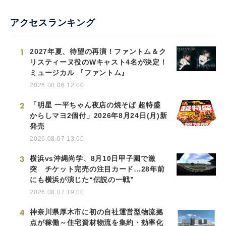
アクセスランキング
1
2027年夏、待望の再演！ファントム＆ク
リスティーヌ役のWキャスト4名が決定！
ミュージカル 『ファントム』
2026.08.06 12:00
2
「明星 一平ちゃん夜店の焼そば 超特盛
からしマヨ2個付」2026年8月24日(月)新
発売
2026.08.07 13:00
3
横浜vs沖縄尚学、8月10日甲子園で激
突 チケット完売の注目カード…28年前
にも横浜が演じた“伝説の一戦”
2026.08.07 19:00
4
神奈川県厚木市に初の自社運営型物流拠
点が稼働～住宅資材物流を集約・効率化