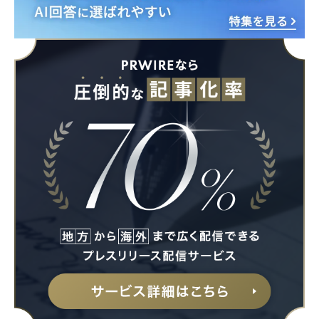
Japanese
English