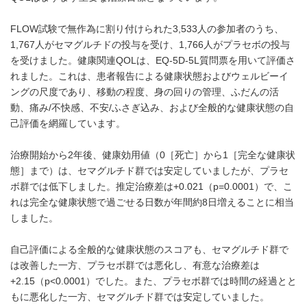
FLOW試験で無作為に割り付けられた3,533人の参加者のうち、
1,767人がセマグルチドの投与を受け、1,766人がプラセボの投与
を受けました。健康関連QOLは、EQ-5D-5L質問票を用いて評価さ
れました。これは、患者報告による健康状態およびウェルビーイ
ングの尺度であり、移動の程度、身の回りの管理、ふだんの活
動、痛み/不快感、不安/ふさぎ込み、および全般的な健康状態の自
己評価を網羅しています。
治療開始から2年後、健康効用値（0［死亡］から1［完全な健康状
態］まで）は、セマグルチド群では安定していましたが、プラセ
ボ群では低下しました。推定治療差は+0.021（p=0.0001）で、こ
れは完全な健康状態で過ごせる日数が年間約8日増えることに相当
しました。
自己評価による全般的な健康状態のスコアも、セマグルチド群で
は改善した一方、プラセボ群では悪化し、有意な治療差は
+2.15（p<0.0001）でした。また、プラセボ群では時間の経過とと
もに悪化した一方、セマグルチド群では安定していました。