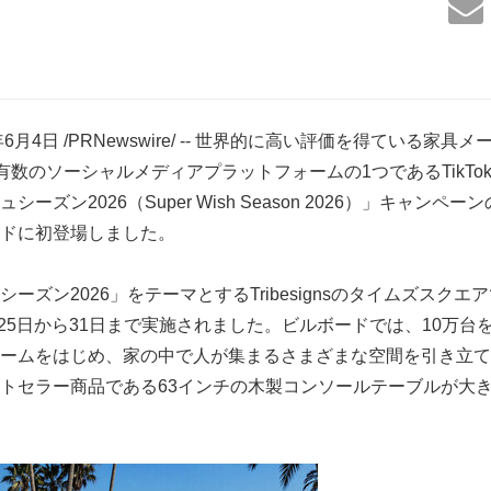
6月4日 /PRNewswire/ -- 世界的に高い評価を得ている家
、世界有数のソーシャルメディアプラットフォームの1つであるTikTokと
ーズン2026（Super Wish Season 2026）」キャン
ドに初登場しました。
ーズン2026」をテーマとするTribesignsのタイムズスク
月25日から31日まで実施されました。ビルボードでは、10万
ームをはじめ、家の中で人が集まるさまざまな空間を引き立て
トセラー商品である63インチの木製コンソールテーブルが大