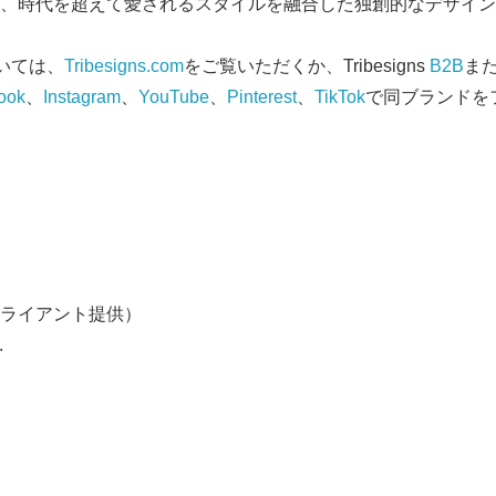
、時代を超えて愛されるスタイルを融合した独創的なデザイン
English
については、
Tribesigns.com
をご覧いただくか、Tribesigns
B2B
ま
ook
、
Instagram
、
YouTube
、
Pinterest
、
TikTok
で同ブランドを
ライアント提供）
.