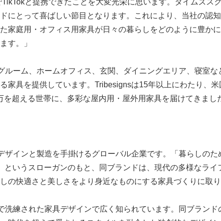
でTikTokと提携できたことを大変光栄に思います。タイムズ
ドにとって喜ばしい節目となります。これにより、当社の認知
た家庭用・オフィス用家具が日々の暮らしをどのように豊かに
ます。」
、リビングルーム、ホームオフィス、玄関、ダイニングエリア、寝室
家具を提供しています。Tribesignsは15年以上にわたり
00万を超える世帯に、多彩な屋内用・屋外用家具を届けてきまし
Japanese
、家具のデザインと製造を手掛けるグローバル企業です。「暮らしの
or Life）」というスローガンのもと、同ブランドは、現代の多様な
しの快適さと美しさをより身近なものにする家具づくりに取り
、個性的で洗練された家具デザインで広く知られています。同ブラン