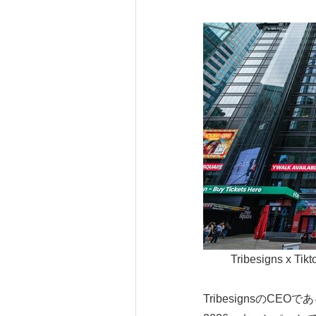
Tribesigns x Tik
TribesignsのC