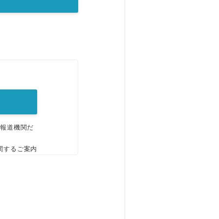
。
、報道機関だ
関するご案内