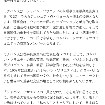
性を持ち合わせています。」
モナハン氏は、ジャパン・ソサエティの前理事長兼最高経営責任
者（CEO）であるジョシュア・W・ウォーカー博士の後任となり
ます。理事会は、ウォーカー氏のリーダーシップと献身的な取り
組み、当協会の活動範囲の拡大、認知度と影響力の強化、そして
日米関係の重要性を提唱してきた功績に対し、心より感謝を申し
上げます。ウォーカー氏は今後も、ジャパン・ソサエティのコミ
ュニティの貴重なメンバーとなります。
モナハン氏は理事長兼最高経営責任者（CEO）として、ジャパ
ン・ソサエティの舞台芸術、視覚芸術、映画、ビジネスおよび政
策プログラム、会議、教育、語学教育にわたる活動を統括しま
す。1907年に設立されたジャパン・ソサエティは、グローバルな
視点を通じて日米の国民や文化、社会をつなぎ、ニューヨークお
よび世界中で重要な交流の場としての役割を果たしています。
「ジャパン・ソサエティの一員となれたことを光栄に思うととも
に、理事会の皆様からの信頼に深く感謝いたします」と、モナハ
ン氏は述べています。「私の人生とキャリアにおいて、日本は欠