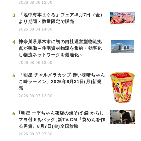
2026.08.06 12:00
3
「地中海本まぐろ」フェア-8月7日（金）
より期間・数量限定で販売-
2026.08.04 14:00
4
神奈川県厚木市に初の自社運営型物流拠
点が稼働～住宅資材物流を集約・効率化
し物流ネットワークを最適化～
2026.08.06 13:00
5
「明星 チャルメラカップ 赤い味噌ちゃん
こ味ラーメン」2026年8月31日(月)新発
売
2026.08.07 13:00
6
｢明星 一平ちゃん夜店の焼そば 袋 からし
マヨ付 5食パック｣新TV-CM『袋めんを作
る男篇』8月7日(金)全国放映
2026.08.07 07:30