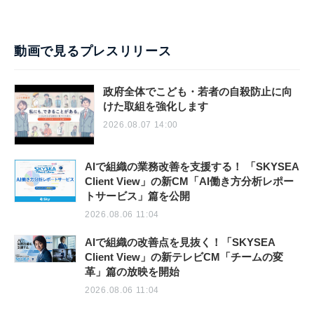
動画で見るプレスリリース
政府全体でこども・若者の自殺防止に向
けた取組を強化します
2026.08.07 14:00
AIで組織の業務改善を支援する！ 「SKYSEA
Client View」の新CM「AI働き方分析レポー
トサービス」篇を公開
2026.08.06 11:04
AIで組織の改善点を見抜く！「SKYSEA
Client View」の新テレビCM「チームの変
革」篇の放映を開始
2026.08.06 11:04