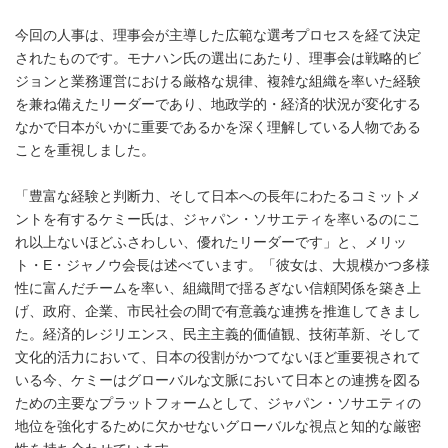
今回の人事は、理事会が主導した広範な選考プロセスを経て決定
されたものです。モナハン氏の選出にあたり、理事会は戦略的ビ
ジョンと業務運営における厳格な規律、複雑な組織を率いた経験
を兼ね備えたリーダーであり、地政学的・経済的状況が変化する
なかで日本がいかに重要であるかを深く理解している人物である
ことを重視しました。
「豊富な経験と判断力、そして日本への長年にわたるコミットメ
ントを有するケミー氏は、ジャパン・ソサエティを率いるのにこ
れ以上ないほどふさわしい、優れたリーダーです」と、メリッ
ト・E・ジャノウ会長は述べています。「彼女は、大規模かつ多様
性に富んだチームを率い、組織間で揺るぎない信頼関係を築き上
げ、政府、企業、市民社会の間で有意義な連携を推進してきまし
た。経済的レジリエンス、民主主義的価値観、技術革新、そして
文化的活力において、日本の役割がかつてないほど重要視されて
いる今、ケミーはグローバルな文脈において日本との連携を図る
ための主要なプラットフォームとして、ジャパン・ソサエティの
地位を強化するために欠かせないグローバルな視点と知的な厳密