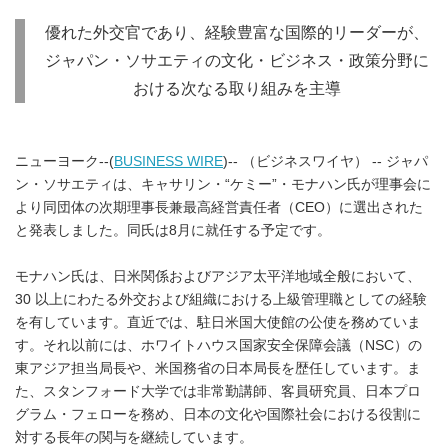
優れた外交官であり、経験豊富な国際的リーダーが、
ジャパン・ソサエティの文化・ビジネス・政策分野に
おける次なる取り組みを主導
ニューヨーク--(
BUSINESS WIRE
)-- （ビジネスワイヤ） -- ジャパ
ン・ソサエティは、キャサリン・“ケミー”・モナハン氏が理事会に
より同団体の次期理事長兼最高経営責任者（CEO）に選出された
と発表しました。同氏は8月に就任する予定です。
モナハン氏は、日米関係およびアジア太平洋地域全般において、
30 以上にわたる外交および組織における上級管理職としての経験
を有しています。直近では、駐日米国大使館の公使を務めていま
す。それ以前には、ホワイトハウス国家安全保障会議（NSC）の
東アジア担当局長や、米国務省の日本局長を歴任しています。ま
た、スタンフォード大学では非常勤講師、客員研究員、日本プロ
グラム・フェローを務め、日本の文化や国際社会における役割に
対する長年の関与を継続しています。