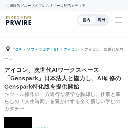
共同通信グループのプレスリリース配信メディア
KYODO NEWS
海外
国内
PRWIRE
TOP
ソフトウエア・SI
アイコン
アイコン、次世代AIワ
ー…
アイコン、次世代AIワークスペース
「Genspark」日本法人と協力し、AI研修の
Genspark特化版を提供開始
〜ツール操作の一方通行な座学を脱却し、仕事と暮
らしの「人生時間」を豊かにする全く新しい学びの
カタチ〜
アイコン