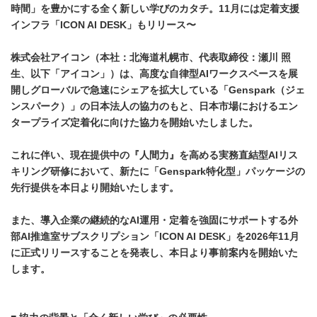
時間」を豊かにする全く新しい学びのカタチ。
11
月には定着支援
インフラ「
ICON AI DESK
」もリリース〜
株式会社アイコン（本社：北海道札幌市、代表取締役：瀬川 照
生、以下「アイコン」）は、高度な自律型
AI
ワークスペースを展
開しグローバルで急速にシェアを拡大している「
Genspark
（ジェ
ンスパーク）」の日本法人の協力のもと、日本市場におけるエン
タープライズ定着化に向けた協力を開始いたしました。
これに伴い、現在提供中の『人間力』を高める実務直結型
AI
リス
キリング研修において、新たに「
Genspark
特化型」パッケージの
先行提供を本日より開始いたします。
また、導入企業の継続的な
AI
運用・定着を強固にサポートする外
部
AI
推進室サブスクリプション「
ICON AI DESK
」を
2026
年
11
月
に正式リリースすることを発表し、本日より事前案内を開始いた
します。