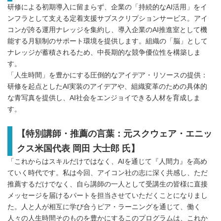
研修による初期導入に留まらず、企業の「持続的なAI活用」をイ
ンフラとして支える定着支援サブスクリプションサービス。アイ
コンが誇る運用ナレッジを集約し、導入企業のAI推進室として機
能する月額制のサポート環境を提供します。組織の「脳」として
ナレッジが蓄積されるため、中長期的な競争優位性を構築しま
す。
「人生時間」を豊かにする圧倒的なアイデア・リソースの提供：
研修を起点としたAI実装のアイデアや、組織変革のための具体的
な青写真を提供し、AI社会をエンジョイできる人材を育成しま
す。
【特別講師・推薦の言葉：元スクウェア・エニッ
クス米国代表 岡田 大士郎 氏】
「これからはスキルだけではなく、AIを通じて『人間力』を高め
ていく時代です。私は今回、アイコン社の志に深く共感し、ただ
推薦するだけでなく、自ら講師の一人として受講生の皆様に直接
メッセージを届けるパートを担当させていただくことになりまし
た。人と人が相互に学び合うピア・ラーニングを通じて、働く
人々の人生時間そのものを豊かにするこのプログラムは、これか