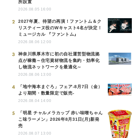
所設置
2026.08.05 16:00
2
2027年夏、待望の再演！ファントム＆ク
リスティーヌ役のWキャスト4名が決定！
ミュージカル 『ファントム』
2026.08.06 12:00
3
神奈川県厚木市に初の自社運営型物流拠
点が稼働～住宅資材物流を集約・効率化
し物流ネットワークを最適化～
2026.08.06 13:00
4
「地中海本まぐろ」フェア-8月7日（金）
より期間・数量限定で販売-
2026.08.04 14:00
5
「明星 チャルメラカップ 赤い味噌ちゃん
こ味ラーメン」2026年8月31日(月)新発
売
2026.08.07 13:00