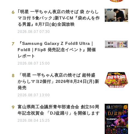
6
｢明星 一平ちゃん夜店の焼そば 袋 からし
マヨ付 5食パック｣新TV-CM『袋めんを作
る男篇』8月7日(金)全国放映
2026.08.07 07:30
7
『Samsung Galaxy Z Fold8 Ultra｜
Fold8｜Flip8 発売記念イベント』開催
レポート
2026.08.07 15:00
8
「明星 一平ちゃん夜店の焼そば 超特盛
からしマヨ2個付」2026年8月24日(月)新
発売
2026.08.07 13:00
9
富山県商工会議所青年部連合会 創立50周
年記念祝賀会 「DJ盆踊り」を開催します
2026.08.04 15:25