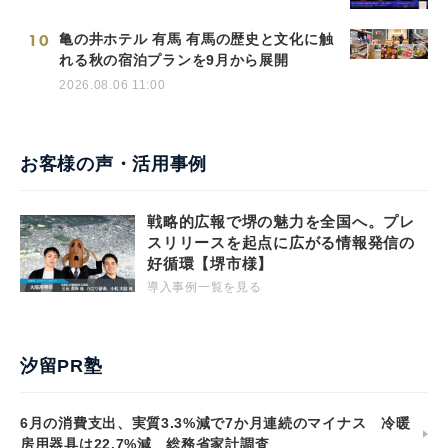
10
亀の井ホテル 有馬 有馬の歴史と文化に触
れる秋の宿泊プランを9月から展開
2026.08.06 11:00
お客様の声・活用事例
戦略的広報で堺の魅力を全国へ。プレ
スリリースを起点に広がる情報発信の
好循環【堺市様】
導入事例一覧を見る
汐留PR塾
6月の消費支出、実質3.3%減で7か月連続のマイナス 冷暖
房用器具は22.7%減 総務省家計調査