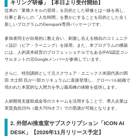
キリング研修」【本日より受付開始】
従来の「業務スキルの習得」を目的とした研修とは一線を画し、
仕事と暮らしの「人生時間」を豊かにすることを目的とした全く
新しいプログラムのGenspark専用パッケージです。
参加者同士が自発的に教え合い、刺激し合える独自のコミュニテ
ィ設計（ピア・ラーニング）を採用。また、本プログラムの構築
には、人的資本経営のプロフェッショナルでもあるIFAS認定コン
サルタントの元Googleメンバーが参画しています。
さらに、特別講師として元スクウェア・エニックス米国代表の岡
田 大士郎 氏が一部カリキュラムに直接登壇し、グローバル組織で
培われた本質的な人間力を学ぶ最高峰の体験を提供します。
人材開発支援助成金等のスキームを活用することで、導入企業は
実質負担25%（最大75%オフ）での受講が可能となります。
2. 外部AI推進室サブスクリプション「ICON AI
DESK」【2026年11月リリース予定】