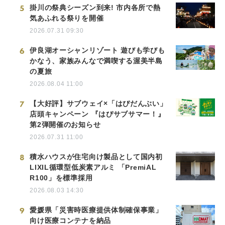
5
掛川の祭典シーズン到来! 市内各所で熱
気あふれる祭りを開催
2026.07.31 09:30
6
伊良湖オーシャンリゾート 遊びも学びも
かなう、家族みんなで満喫する渥美半島
の夏旅
2026.08.04 11:00
7
【大好評】サブウェイ×「はぴだんぶい」
店頭キャンペーン 『はぴサブサマー！』
第2弾開催のお知らせ
2026.07.31 11:00
8
積水ハウスが住宅向け製品として国内初
LIXIL循環型低炭素アルミ 「PremiAL
R100」を標準採用
2026.08.03 14:30
9
愛媛県「災害時医療提供体制確保事業」
向け医療コンテナを納品