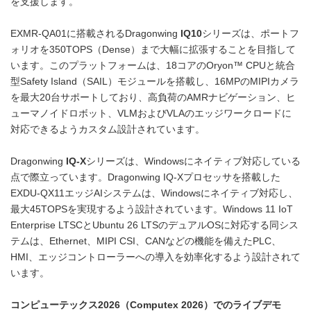
を支援します。
EXMR-QA01に搭載されるDragonwing
IQ10
シリーズは、ポートフ
ォリオを350TOPS（Dense）まで大幅に拡張することを目指して
います。このプラットフォームは、18コアのOryon™ CPUと統合
型Safety Island（SAIL）モジュールを搭載し、16MPのMIPIカメラ
を最大20台サポートしており、高負荷のAMRナビゲーション、ヒ
ューマノイドロボット、VLMおよびVLAのエッジワークロードに
対応できるようカスタム設計されています。
Dragonwing
IQ-X
シリーズは、Windowsにネイティブ対応している
点で際立っています。Dragonwing IQ-Xプロセッサを搭載した
EXDU-QX11エッジAIシステムは、Windowsにネイティブ対応し、
最大45TOPSを実現するよう設計されています。Windows 11 IoT
Enterprise LTSCとUbuntu 26 LTSのデュアルOSに対応する同シス
テムは、Ethernet、MIPI CSI、CANなどの機能を備えたPLC、
HMI、エッジコントローラーへの導入を効率化するよう設計されて
います。
コンピューテックス
2026
（
Computex 2026
）でのライブデモ