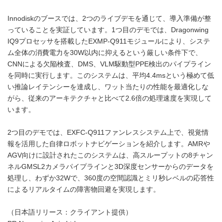
Innodiskのブースでは、2つのライブデモを通じて、導入準備が整
っていることを実証しています。1つ目のデモでは、Dragonwing
IQ9プロセッサを搭載したEXMP-Q911モジュールにより、システ
ム全体の消費電力を30W以内に抑えるという厳しい条件下で、
CNNによる欠陥検査、DMS、VLM駆動型PPE検出のパイプライン
を同時に実行します。このシステムは、平均4.4msという極めて低
い推論レイテンシーを達成し、ワット当たりの性能を最適化しな
がら、従来のアーキテクチャと比べて2.6倍の処理速度を実現して
います。
2つ目のデモでは、EXFC-Q911ファンレスシステム上で、視覚情
報を活用した自律ロボットナビゲーションを紹介します。AMRや
AGV向けに設計されたこのシステムは、高スループットの8チャン
ネルGMSL2カメラパイプラインと3D深度センサーからのデータを
処理し、わずか32Wで、360度の空間認識とミリ秒レベルの応答性
によるリアルタイムの障害物回避を実現します。
（日本語リリース：クライアント提供）