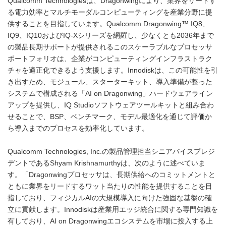
Qualcomm Technologiesは、Dragonwingにより、業界をリードす
る電力効率とマルチモーダルコンピューティングを産業分野に提
供することを目指しています。Qualcomm Dragonwing™ IQ8、
IQ9、IQ10およびIQ-Xシリーズを網羅し、少なくとも2036年まで
の製品長期サポートが提供されるこのスケーラブルなプロセッサ
ポートフォリオは、企業がコンピューティングインフラストラク
チャを適正化できるよう支援します。Innodiskは、この可能性を引
き出すため、モジュール、スターターキット、導入準備が整った
システムで構成される「AI on Dragonwing」ハードウェアライン
アップを提供し、IQ Studioソフトウェアツールキットと組み合わ
せることで、BSP、ベンチマーク、モデル最適化を通じて評価か
ら導入までのプロセスを効率化しています。
Qualcomm Technologies, Inc.の製品管理担当シニアバイスプレジ
デントであるShyam Krishnamurthyは、次のように述べていま
す。「Dragonwingプロセッサは、長期供給へのコミットメントと
ともに業界をリードするワット当たりの性能を提供することを目
指しており、フィジカルAIの大規模導入に向けた強固な基盤の確
立に貢献します。Innodiskは産業用エッジ統合に関する専門知識を
有しており、AI on Dragonwingエコシステムを市場に投入する上