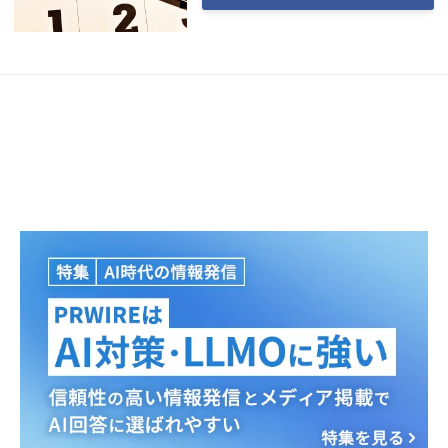
Japanese
English