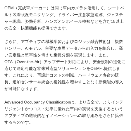
OEM（完成車メーカー）は同じ車内カメラを活用して、シートベ
ルト装着状況モニタリング、ドライバー注意状態追跡、ジェスチ
ャー認識、姿勢分析、ハンズオンホイール検知などを含む15以上
の安全・快適機能も提供できます。
さらに、アプティブの機械学習およびロジック融合技術は、複数
センサー、AIモデル、主要な車両データからの入力を統合し、高
い安定性と堅牢性を備えた乗員分類を実現します。また、
OTA（Over-the-Air）アップデート対応により、安全規制の進化に
応じて適応可能な将来対応型ソリューションをOEMへ提供しま
す。これにより、再設計コストの削減、ハードウェア寿命の延
長、追加センサーや統合の複雑性を増やすことなく新機能の導入
が可能になります。
Advanced Occupancy Classificationは、より安全で、よりインテ
リジェントかつコスト効率に優れた車両の実現を支援するという
アプティブの継続的なイノベーションへの取り組みをさらに拡張
するものです。