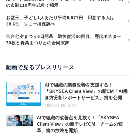
の市制110周年式典で掲示
お盆玉、子ども1人あたり平均9,977円 用意する人は
38.6% ソニー損保調べ
仙台七夕まつり6日開幕 戦後復活80回目、歴代ポスター
70枚と青葉まつりとの合同演舞
動画で見るプレスリリース
AIで組織の業務改善を支援する！
「SKYSEA Client View」の新CM「AI働
き方分析レポートサービス」篇を公開
2026.08.06 11:04
AIで組織の改善点を見抜く！「SKYSEA
Client View」の新テレビCM「チームの変
革」篇の放映を開始