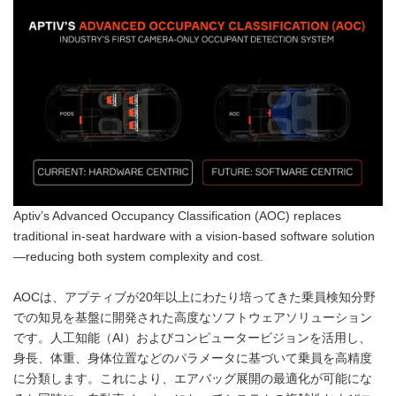
Aptiv’s Advanced Occupancy Classification (AOC) replaces
traditional in-seat hardware with a vision-based software solution
—reducing both system complexity and cost.
AOCは、アプティブが20年以上にわたり培ってきた乗員検知分野
での知見を基盤に開発された高度なソフトウェアソリューション
です。人工知能（AI）およびコンピュータービジョンを活用し、
身長、体重、身体位置などのパラメータに基づいて乗員を高精度
に分類します。これにより、エアバッグ展開の最適化が可能にな