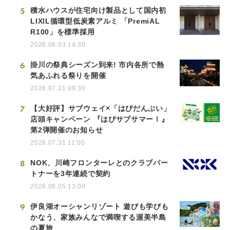
5
積水ハウスが住宅向け製品として国内初
LIXIL循環型低炭素アルミ 「PremiAL
R100」を標準採用
2026.08.03 14:30
6
掛川の祭典シーズン到来! 市内各所で熱
気あふれる祭りを開催
2026.07.31 09:30
7
【大好評】サブウェイ×「はぴだんぶい」
店頭キャンペーン 『はぴサブサマー！』
第2弾開催のお知らせ
2026.07.31 11:00
8
NOK、川崎フロンターレとのクラブパー
トナーを3年連続で契約
2026.08.05 13:00
9
伊良湖オーシャンリゾート 遊びも学びも
かなう、家族みんなで満喫する渥美半島
の夏旅