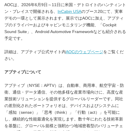
AOCは、2026年6月9日～11日に米国・デトロイトのハンティント
ン・プレイスで開催される、
InCabin USA
のブース20にて、実車
デモの一環として展示されます。展示ではAOCに加え、アプティ
ブのドライバーおよびキャビンモニタリング機能、「Cockpit
Sound Suite」、Android Automotive Frameworkなども紹介される
予定です。
詳細は、アプティブ公式サイト内
AOC
のウェブページ
をご覧くだ
さい。
アプティブについて
アプティブ（NYSE：APTV）は、自動車、商用車、航空宇宙・防
衛、通信・データ通信、その他多様な産業市場向けに、高度な産
業技術ソリューションを提供するグローバルリーダーです。同社
の差別化されたポートフォリオは、デバイスおよびシステムに
「感知（sense）」「思考（think）」「行動（act）」を可能に
し、継続的な性能最適化を実現します。数十年にわたる技術革新
を基盤に、グローバル規模と強靭かつ地域密着型のバリューチェ