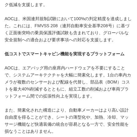
ク低減を支援します。
AOCは、米国連邦規制試験において100%の判定精度を達成しまし
た。これには、FMVSS 208（連邦自動車安全基準208号）に基づ
く正面衝突時の乗員保護評価試験も含まれており、グローバルな
安全規制への適合および要求事項への対応を支援します。
低コストでスマートキャビン機能を実現するプラットフォーム
AOCは、エアバッグ用の座席内ハードウェアを不要にすること
で、システムアーキテクチャを大幅に簡素化します。1台の車内カ
メラが複数のセンサーおよび配線を代替し、部品表（BOM）コス
トを最大40%削減するとともに、組立工数の削減および車両プラ
ットフォーム間での拡張性向上を実現します。
また、簡素化された構造により、自動車メーカーはより高い設計
自由度を得ることができ、シートの薄型化や、加熱、冷却、マッ
サージ機能など快適装備の統合が容易となる一方で、安全性能を
損なうことはありません。