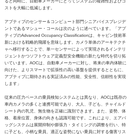
ると同時に、自動車メーカーにとってシステムの複雑性およびコ
ストを大幅に低減します。
アプティブのセンサー＆コンピュート部門シニアバイスプレジデ
ントであるマシュー・コールは次のように述べています。「アプ
ティブのAdvanced Occupancy Classificationは、キャビン技術革
新における戦略的飛躍を意味します。カメラ単体のアーキテクチ
ャへ移行することで、単一センサーによって実現されるインテリ
ジェントかつソフトウェア定義型安全機能の新たな時代を切り拓
いています。AOCは、自動車メーカーに対し、将来の車内体験に
向けた、よりスマートで拡張性の高い基盤を提供するとともに、
アプティブに期待される実証済みの性能、安全性、信頼性を実現
します」
従来の圧力ベースの乗員検知システムとは異なり、AOCは既存の
車内カメラの多くと連携可能であり、大人、子ども、チャイルド
シート内の乳児、無生物を正確に識別できます。また、姿勢、体
格、着座位置、身体の向きも認識可能です。これにより、エアバ
ッグシステムは展開抑制や膨張力・タイミングの調整を行い、特
に子ども、小柄な乗員、適正な姿勢にない乗員に対する傷害リス