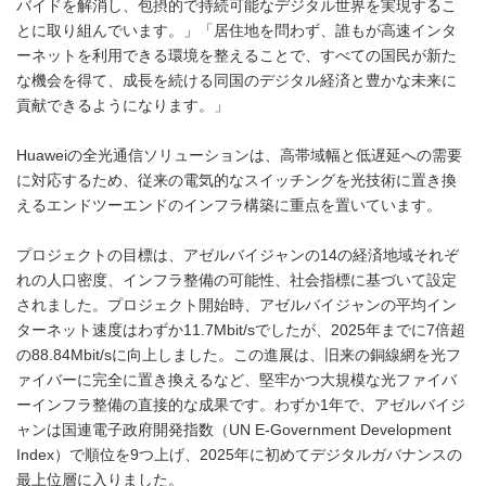
バイドを解消し、包摂的で持続可能なデジタル世界を実現するこ
とに取り組んでいます。」「居住地を問わず、誰もが高速インタ
ーネットを利用できる環境を整えることで、すべての国民が新た
な機会を得て、成長を続ける同国のデジタル経済と豊かな未来に
貢献できるようになります。」
Huaweiの全光通信ソリューションは、高帯域幅と低遅延への需要
に対応するため、従来の電気的なスイッチングを光技術に置き換
えるエンドツーエンドのインフラ構築に重点を置いています。
プロジェクトの目標は、アゼルバイジャンの14の経済地域それぞ
れの人口密度、インフラ整備の可能性、社会指標に基づいて設定
されました。プロジェクト開始時、アゼルバイジャンの平均イン
ターネット速度はわずか11.7Mbit/sでしたが、2025年までに7倍超
の88.84Mbit/sに向上しました。この進展は、旧来の銅線網を光フ
ァイバーに完全に置き換えるなど、堅牢かつ大規模な光ファイバ
ーインフラ整備の直接的な成果です。わずか1年で、アゼルバイジ
ャンは国連電子政府開発指数（UN E-Government Development
Index）で順位を9つ上げ、2025年に初めてデジタルガバナンスの
最上位層に入りました。