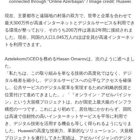
connected through “Online Azerbaijan” / Image credit: Huawei
現在、主要都市と遠隔地の村落の双方で、世帯と企業を合わせて
最大300万件が高速インターネットとデジタルサービスを利用でき
る環境が整っており、そのうち200万件は過去2年間に接続されま
した。現在、同国の人口1,045万人のほぼ全員が高速インターネッ
トを利用できます。
AztelekomのCEOを務めるHasan Omarovは、次のように述べまし
た。
「私たちは、この取り組みを単なる技術の高度化ではなく、デジ
タル格差を縮小し、デジタルサービスへの公平なアクセスを確保
し、公共サービスのデジタル変革を実現するための戦略的投資と
位置付けて進めてきました。」「『オンライン・アゼルバイジャ
ン』という大規模プロジェクトは、わが国史上最大級のインフラ
構想の一つです。これにより初めて、居住地にかかわらず、国民
は高速で信頼性の高いインターネットサービスを平等に利用で
き、デジタル技術を活用する機会も等しく得られるようになりま
した。Huaweiの高度な技術力、革新的なソリューション、大規模
プロジェクトを遂行してきた実績は、アゼルバイジャンのデジタ