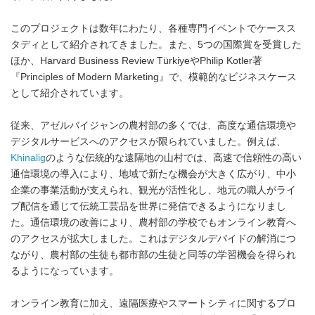
このプロジェクトは数年にわたり、各種専門イベントでケースス
タディとして紹介されてきました。また、5つの国際賞を受賞した
ほか、Harvard Business Review TürkiyeやPhilip Kotler著
『Principles of Modern Marketing』で、模範的なビジネスケース
として紹介されています。
従来、アゼルバイジャンの農村部の多くでは、高度な通信環境や
デジタルサービスへのアクセスが限られていました。例えば、
Khinalig
のような伝統的な遠隔地の山村では、高速で信頼性の高い
通信環境の導入により、地域で新たな機会が大きく広がり、中小
企業の事業活動が支えられ、観光が活性化し、地元の職人がライ
ブ配信を通じて伝統工芸品を世界に発信できるようになりまし
た。通信環境の改善により、農村部の学校でもオンライン教育へ
のアクセスが拡大しました。これはデジタルデバイドの解消につ
ながり、農村部の生徒も都市部の生徒と同等の学習機会を得られ
るようになっています。
オンライン教育に加え、遠隔医療やスマートシティに関するプロ