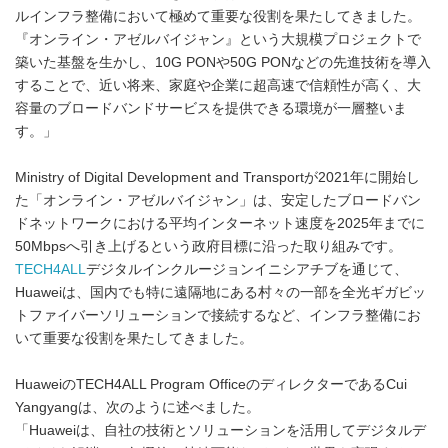
ルインフラ整備において極めて重要な役割を果たしてきました。
『オンライン・アゼルバイジャン』という大規模プロジェクトで
築いた基盤を生かし、10G PONや50G PONなどの先進技術を導入
することで、近い将来、家庭や企業に超高速で信頼性が高く、大
容量のブロードバンドサービスを提供できる環境が一層整いま
す。」
Ministry of Digital Development and Transportが2021年に開始し
た「オンライン・アゼルバイジャン」は、安定したブロードバン
ドネットワークにおける平均インターネット速度を2025年までに
50Mbpsへ引き上げるという政府目標に沿った取り組みです。
TECH4ALL
デジタルインクルージョンイニシアチブを通じて、
Huaweiは、国内でも特に遠隔地にある村々の一部を全光ギガビッ
トファイバーソリューションで接続するなど、インフラ整備にお
いて重要な役割を果たしてきました。
HuaweiのTECH4ALL Program OfficeのディレクターであるCui
Yangyangは、次のように述べました。
「Huaweiは、自社の技術とソリューションを活用してデジタルデ