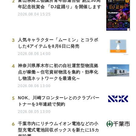
2
富山県商工会議所青年部連合会 創立50周
年記念祝賀会 「DJ盆踊り」を開催します
2026.08.04 15:25
3
人気キャラクター「ムーミン」とコラボ
した4アイテムを8月6日に発売
2026.08.06 14:00
4
神奈川県厚木市に初の自社運営型物流拠
点が稼働～住宅資材物流を集約・効率化
し物流ネットワークを最適化～
2026.08.06 13:00
5
NOK、川崎フロンターレとのクラブパー
トナーを3年連続で契約
2026.08.05 13:00
6
千葉市内にリチウムイオン電池などの小
型充電式電池回収ボックスを新たに15カ