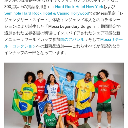
ホテルの宿泊券やUnityロイヤリティプログラムのポイント*など
300点以上の賞品を用意）；
Hard Rock Hotel New York
および
Seminole Hard Rock Hotel & Casino Hollywood
でのMessi限定「レ
ジェンダリー・スイート」体験；レジェンド本人とのコラボレー
ションにより誕生した「Messi Legendary Burger」；期間限定で
追加された世界各国の料理にインスパイアされたシェア可能な新
メニュー；ワールドカップ参加
国のアパレル
；そして
Messiリテー
ル・コレクション
への新商品追加――これらすべてが伝説的なラ
インナップの一部となっています。