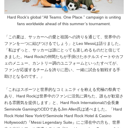
Hard Rock’s global “All Teams. One Place.” campaign is uniting
fans worldwide ahead of this summer’s tournament.
「この夏は、サッカーへの愛と祖国への誇りを通じて、世界中の
ファンを一つに結びつけるでしょう」とLeo Messiは語りました。
「私はずっと、サッカーは誰にとっても楽しめるものだと信じて
きました。Hard Rockの仲間たちが手掛けたホテルスイートやカフ
ェのメニュー、カントリー調のユニフォームといったすべてが、
ファンが応援するチームを誇りに思い、一緒に試合を観戦する手
助けとなるのです。」
「これはスポーツと世界的なコミュニティを称える究極の祭典で
あり、Hard Rockは世界中のファンに活気に満ちた、誰もが歓迎さ
れる雰囲気を提供します」と、Hard Rock Internationalの会長兼
Seminole GamingのCEOであるJim Allen氏は述べました。「Hard
Rock Hotel New YorkやSeminole Hard Rock Hotel & Casino
Hollywoodの『Messi Legendary Suite』にご滞在中の方も、世界