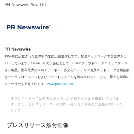
PR Newswire Asia Ltd.
PR Newswire
1954年に設立された世界初の米国広報通信社です。配信ネットワークで全世界をカ
バーしています。Cision Ltd.の子会社として、Cisionクラウドベースコミュニケーシ
ョン製品、世界最大のマルチチャネル、多文化コンテンツ普及ネットワークと包括的
なワークフローツールおよびプラットフォームを組み合わせることで、様々な組織の
ストーリーを支えています。
www.prnasia.com
本プレスリリースは発表元が入力した原稿をそのまま掲載しておりま
す。また、プレスリリースへのお問い合わせは発表元に直接お願いいた
します。
プレスリリース添付画像