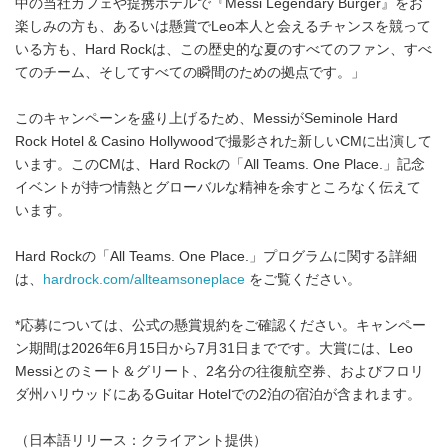
中の当社カフェや提携ホテルで『Messi Legendary Burger』をお
楽しみの方も、あるいは懸賞でLeo本人と会えるチャンスを競って
いる方も、Hard Rockは、この歴史的な夏のすべてのファン、すべ
てのチーム、そしてすべての瞬間のための拠点です。」
このキャンペーンを盛り上げるため、MessiがSeminole Hard
Rock Hotel & Casino Hollywoodで撮影された新しいCMに出演して
います。このCMは、Hard Rockの「All Teams. One Place.」記念
イベントが持つ情熱とグローバルな精神を余すところなく伝えて
います。
Hard Rockの「All Teams. One Place.」プログラムに関する詳細
は、
hardrock.com/allteamsoneplace
をご覧ください。
*応募については、公式の懸賞規約をご確認ください。キャンペー
ン期間は2026年6月15日から7月31日までです。大賞には、Leo
Messiとのミート＆グリート、2名分の往復航空券、およびフロリ
ダ州ハリウッドにあるGuitar Hotelでの2泊の宿泊が含まれます。
（日本語リリース：クライアント提供）