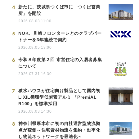
4
新たに、茨城県つくば市に「つくば営業
所」を開設
2026.08.03 11:00
5
NOK、川崎フロンターレとのクラブパー
トナーを3年連続で契約
2026.08.05 13:00
6
令和８年度第２回 市営住宅の入居者募集
について
2026.07.31 16:30
7
積水ハウスが住宅向け製品として国内初
LIXIL循環型低炭素アルミ 「PremiAL
R100」を標準採用
2026.08.03 14:30
8
神奈川県厚木市に初の自社運営型物流拠
点が稼働～住宅資材物流を集約・効率化
し物流ネットワークを最適化～