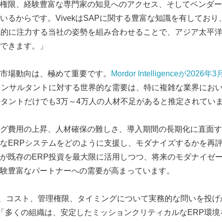
権限、経験豊富な専門家の知見へのアクセス、そしてベンダー
いるからです。VivekはSAPに関する豊富な知識を有してお
底的に注力する当社の姿勢を組み合わせることで、アジア太平
できます。」
市場動向は、極めて重要です。
Mordor Intelligenceが2
コンサルタントに対する世界的な需要は、特に複雑な業界にお
ルタントだけでも3万～4万人の人材不足があると推定されてい
グ費用の上昇、人材確保の難しさ、導入期間の長期化に直面す
なERPシステムをどのように支援し、モダナイズするかを再
が既存のERP投資を最大限に活用しつつ、将来のモダナイゼ
験豊富なパートナーへの需要が高まっています。
は、コスト、管理権限、タイミングについて実務的な問いを投げ
した。「多くの組織は、安定したミッションクリティカルなERP環