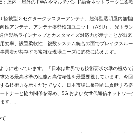
外 CPE：屋内・屋外の FWA やマルチバンド融合ネットワークに柔
RU 搭載型 3 セクタークラスターアンテナ、超薄型透明屋内無
向性アンテナ、アンテナ姿勢検知ユニット（ASU）、光トラ
豊富な通信製品ラインナップとカスタマイズ対応力が示すことが出
用効率、設置柔軟性、複数システム統合の面でブレイクスルー
事業者が共存する複雑な現場ニーズに的確に応えます。
は次のように述べています。「日本は世界でも技術要求水準の極め
求める最高水準の性能と高信頼性を最重要視しています。今回の展
する技術力を示すだけでなく、日本市場に長期的に貢献する姿
ートナーと協力関係を深め、5G および次世代通信ネットワー
ます。」
いて