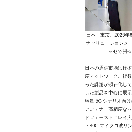
日本・東京、2026年
ナソリューションメーカー
ッセで開催さ
日本の通信市場は技術
度ネットワーク、複数
った課題が顕在化して
した製品を中心に展示して
容量 5G シナリオ向
アンテナ：高精度なマル
ドフェーズドアレイ広
・80G マイクロ波