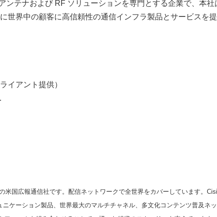
m は通信アンテナおよび RF ソリューションを専門とする企業で、
に世界中の顧客に高信頼性の通信インフラ製品とサービスを提
Japanese
ライアント提供）
.
English
の米国広報通信社です。配信ネットワークで全世界をカバーしています。Cision
スコミュニケーション製品、世界最大のマルチチャネル、多文化コンテンツ普及ネ