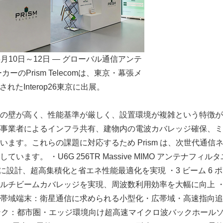
6月10日～12日 — グローバル通信アンテ
のPrism Telecomは、東京・幕張メ
れたInterop26東京に出展。
の壁が高く、性能基準が厳しく、設置環境が複雑という特徴が
事業者によるインフラ共有、建物内の電波カバレッジ確保、ミ
います。これらの課題に対応するため Prism は、次世代通信
います。 ・U6G 256TR Massive MIMO アンテナフィ
けに設計、超高集積化と省エネ性能最適化を実現 ・3 ビーム 6
チビームカバレッジを実現、周波数利用効率を大幅に向上 ・相当径
帯域端末：衛星通信に求められる小型化・広帯域・高速指向追
リンク：都市圏・エッジ環境向け超高速マイクロ波バックホール