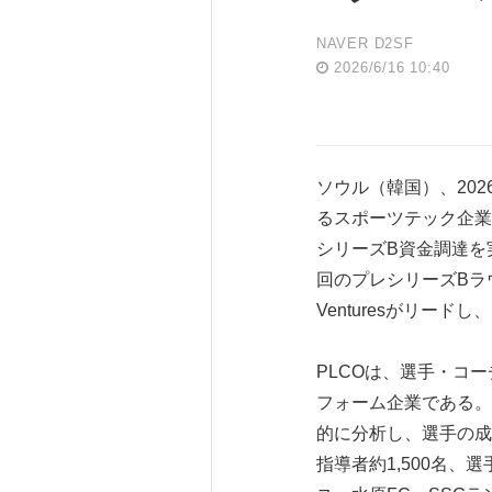
NAVER D2SF
2026/6/16 10:40
ソウル（韓国）、2026年
るスポーツテック企業
シリーズB資金調達を実
回のプレシリーズBラウ
Venturesがリード
PLCOは、選手・コ
フォーム企業である。
的に分析し、選手の成
指導者約1,500名、