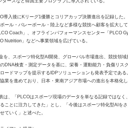
ランダースなど韓国主要プロクラブに導入されている。
CO導入後にKリーグ1優勝とコリアカップ決勝進出を記録した。
ボール・バレーボール・陸上など多様な競技へ顧客を拡大して
CO Coach」、オフラインパフォーマンスセンター「PLCO 
 Nutrition」などへ事業領域を広げている。
資金を、スポーツ特化型AI開発、グローバル市場進出、競技領
のDNA検査・測定データを基に、栄養・運動能力・負傷リス
ロードマップを提示するIDPソリューションも発表予定である
協業を進めており、日本・東南アジア市場への進出を本格化し
代表は、「PLCOはスポーツ現場のデータを単なる記録ではなく
ることに注力してきた」とし、「今後はスポーツ特化型AIを
せていく」と述べた。