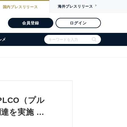
海外
プレスリリース
国内
プレスリリース
会員登録
ログイン
ルメ
PLCO（プル
達を実施 …