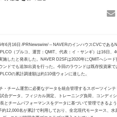
6月16日 /PRNewswire/ -- NAVERのインハウスCVCである
PLCO（プルコ、運営：QMIT、代表：イ・サンギ）は16日、
施したと発表した。NAVER D2SFは2020年にQMITへシ
ンドでも追加出資を行った。今回のラウンドは既存投資家であるSt
し、PLCOの累計調達額は約110億ウォンに達した。
ーチ・チーム運営に必要なデータを統合管理するスポーツインテ
試合データ、フィジカル測定、トレーニング負荷、コンディシ
長とチームパフォーマンスをデータに基づいて管理できるよう
選手約12,000名が累計で利用しており、全北現代モータース、