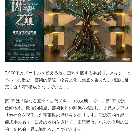
7,000平方メートルを超える展示空間を擁する本展は、メキシコと
ペルーの歴史、芸術的伝統、物質文化に焦点を当てた、相互に補
完し合う2部構成となっています。
第1部は「聖なる空間：古代メキシコの文明」です。第1部では、
信仰体系、政治的権威、芸術制作の関係を検証し、古代メソアメ
リカ社会を形作った宇宙観の枠組みを探ります。記念碑的作品、
儀式用の品々、日常の器物を通じて、来館者はこれらの文明の知
的・文化的世界に触れることができます。