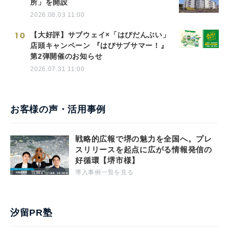
所」を開設
2026.08.03 11:00
10
【大好評】サブウェイ×「はぴだんぶい」
店頭キャンペーン 『はぴサブサマー！』
第2弾開催のお知らせ
2026.07.31 11:00
お客様の声・活用事例
戦略的広報で堺の魅力を全国へ。プレ
スリリースを起点に広がる情報発信の
好循環【堺市様】
導入事例一覧を見る
汐留PR塾