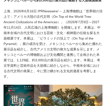
メキシコとペルーから約3,000点の展示品が集結する大規模国際展
上海、2026年6月16日 /PRNewswire/ -- 上海博物館は「世界樹の頂
上で：アメリカ大陸の古代文明（On Top of the World Tree:
Ancient Civilizations of the Americas）」（2026年7月9日～2027
年11月14日、人民広場の上海博物館）を開催します。本展は、中
南米全域の古代文明における芸術・文化・精神面の伝統を探る大
規模展です。本展は、「ピラミッドの頂上で（On Top of the
Pyramid）」展の成功を受け、メキシコとペルーから集めた優れた
展示品を紹介し、古代アメリカ文明の偉大な成果を示します。メ
キシコとペルーの博物館および文化機関と連携して企画された本
展では、1,129組、約3,000点の展示品を紹介します。本展は、考
古学資料と芸術作品を大規模に紹介しながら、中南米全域におけ
る古代文明の発展と、今に受け継がれる文化的遺産を考察しま
す。