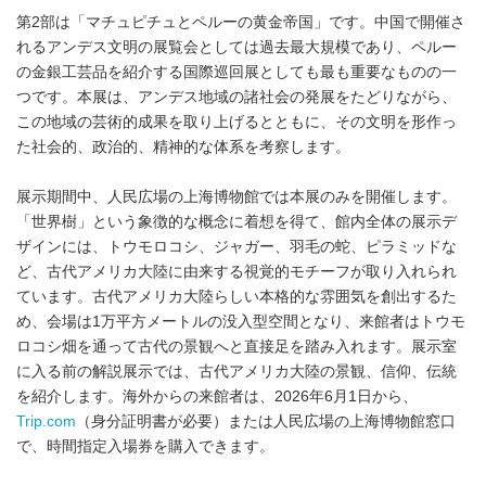
第2部は「マチュピチュとペルーの黄金帝国」です。中国で開催さ
れるアンデス文明の展覧会としては過去最大規模であり、ペルー
の金銀工芸品を紹介する国際巡回展としても最も重要なものの一
つです。本展は、アンデス地域の諸社会の発展をたどりながら、
この地域の芸術的成果を取り上げるとともに、その文明を形作っ
た社会的、政治的、精神的な体系を考察します。
展示期間中、人民広場の上海博物館では本展のみを開催します。
「世界樹」という象徴的な概念に着想を得て、館内全体の展示デ
ザインには、トウモロコシ、ジャガー、羽毛の蛇、ピラミッドな
ど、古代アメリカ大陸に由来する視覚的モチーフが取り入れられ
ています。古代アメリカ大陸らしい本格的な雰囲気を創出するた
め、会場は1万平方メートルの没入型空間となり、来館者はトウモ
ロコシ畑を通って古代の景観へと直接足を踏み入れます。展示室
に入る前の解説展示では、古代アメリカ大陸の景観、信仰、伝統
を紹介します。海外からの来館者は、2026年6月1日から、
Trip.com
（身分証明書が必要）または人民広場の上海博物館窓口
で、時間指定入場券を購入できます。