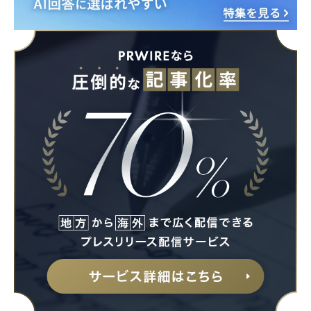
Japanese
English