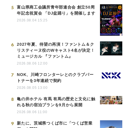
5
富山県商工会議所青年部連合会 創立50周
年記念祝賀会 「DJ盆踊り」を開催します
2026.08.04 15:25
6
2027年夏、待望の再演！ファントム＆ク
リスティーヌ役のWキャスト4名が決定！
ミュージカル 『ファントム』
2026.08.06 12:00
7
NOK、川崎フロンターレとのクラブパー
トナーを3年連続で契約
2026.08.05 13:00
8
亀の井ホテル 有馬 有馬の歴史と文化に触
れる秋の宿泊プランを9月から展開
2026.08.06 11:00
9
新たに、茨城県つくば市に「つくば営業