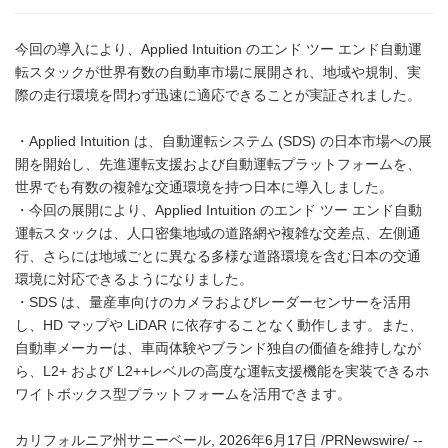
今回の導入により、Applied Intuition のエンド ツー エンド自動運
転スタックが世界有数の自動車市場に展開され、地域や規制、実
際の走行環境を問わず迅速に適応できることが実証されました。
・Applied Intuition は、自動運転システム (SDS) の日本市場への展
開を開始し、先進運転支援および自動運転プラットフォームを、
世界でも有数の複雑な交通環境を持つ日本に導入しました。
・今回の展開により、Applied Intuition のエンド ツー エンド自動
運転スタックは、人口密集地域の道路網や複雑な交差点、左側通
行、さらには地域ごとに異なる多様な道路環境を含む日本の交通
環境に対応できるようになりました。
・SDS は、量産車向けのカメラおよびレーダーセンサーを活用
し、HD マップや LiDAR に依存することなく動作します。また、
自動車メーカーは、車両体験やブランド独自の価値を維持しなが
ら、L2+ および L2++レベルの高度な運転支援機能を実装できるホ
ワイトボックス型プラットフォームを活用できます。
カリフォルニア州サニーベール, 2026年6月17日 /PRNewswire/ --