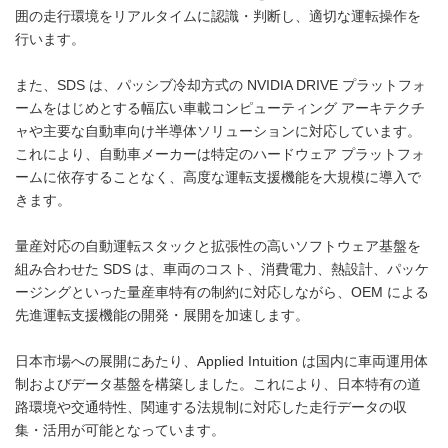
囲の走行環境をリアルタイムに認識・判断し、適切な運転操作を
行います。
また、SDS は、パッシブ冷却方式の NVIDIA DRIVE プラットフォ
ームをはじめとする幅広い車載コンピューティング アーキテクチ
ャや主要な自動車向け半導体ソリューションに対応しています。
これにより、自動車メーカーは特定のハードウェア プラットフォ
ームに依存することなく、高度な運転支援機能を大規模に導入で
きます。
量産対応の自動運転スタックと拡張性の高いソフトウェア基盤を
組み合わせた SDS は、車両のコスト、消費電力、熱設計、パッケ
ージングといった量産車特有の制約に対応しながら、OEM による
先進運転支援機能の開発・展開を加速します。
日本市場への展開にあたり、Applied Intuition は国内に車両運用体
制およびデータ基盤を構築しました。これにより、日本特有の道
路環境や交通特性、関連する法規制に対応した走行データの収
集・活用が可能となっています。