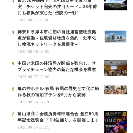
3
横浜vs沖縄尚学、8月10日甲子園で激
突 チケット完売の注目カード…28年前
にも横浜が演じた“伝説の一戦”
2026.08.07 19:00
4
神奈川県厚木市に初の自社運営型物流拠
点が稼働～住宅資材物流を集約・効率化
し物流ネットワークを最適化～
2026.08.06 13:00
5
中国と米国の経済界が関係を強化し、サ
プライチェーン協力の新たな機会を模索
2026.08.07 10:00
6
亀の井ホテル 有馬 有馬の歴史と文化に触
れる秋の宿泊プランを9月から展開
2026.08.06 11:00
7
富山県商工会議所青年部連合会 創立50周
年記念祝賀会 「DJ盆踊り」を開催します
2026.08.04 15:25