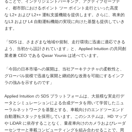
ることで、インテリジェントパーキング、アクティブセーフテ
ィ、都市部におけるポイント ツー ポイント走行といった高度
な L2+ および L2++ 運転支援機能を提供します。さらに、将来的
なL3 および L4 自動運転機能の実現に向けた基盤も提供していき
ます。
「SDS は、さまざまな地域や規制、走行環境に迅速に適応できる
よう、当初から設計されています」と、Applied Intuition の共同創
業者兼 CEO である Qasar Younis は述べています。
「今回の日本市場への展開は、当社アーキテクチャの柔軟性と、
グローバル規模で迅速な展開と継続的な改善を可能にするインフ
ラの強みを示すものです」
Applied Intuition の SDS プラットフォームは、大規模な実走行デ
ータとシミュレーションによる合成データを用いて学習したニュ
ーラルネットワークを基盤とする、車載向けのエンドツーエンド
自動運転スタックを採用しています。このシステムは、HD マップ
や LiDAR に依存することなく、量産車向けのカメラおよびレーダ
ーセンサーと車載コンピューティングを組み合わせることで、周