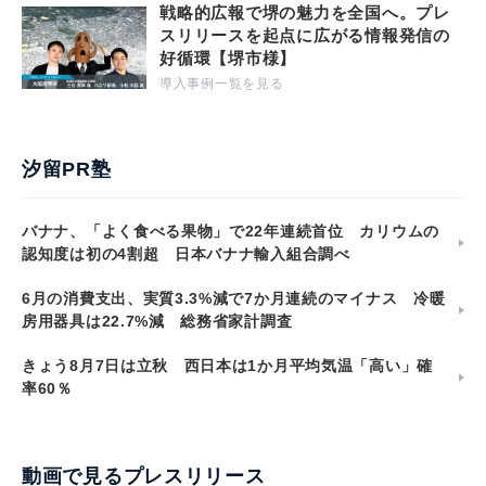
戦略的広報で堺の魅力を全国へ。プレ
スリリースを起点に広がる情報発信の
好循環【堺市様】
導入事例一覧を見る
汐留PR塾
バナナ、「よく食べる果物」で22年連続首位 カリウムの
認知度は初の4割超 日本バナナ輸入組合調べ
6月の消費支出、実質3.3%減で7か月連続のマイナス 冷暖
房用器具は22.7%減 総務省家計調査
きょう8月7日は立秋 西日本は1か月平均気温「高い」確
率60％
動画で見るプレスリリース