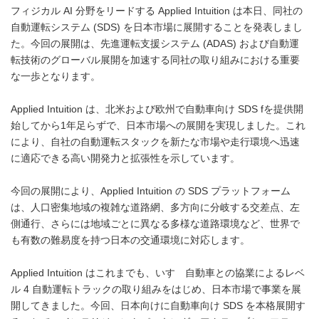
フィジカル AI 分野をリードする Applied Intuition は本日、同社の
自動運転システム (SDS) を日本市場に展開することを発表しまし
た。今回の展開は、先進運転支援システム (ADAS) および自動運
転技術のグローバル展開を加速する同社の取り組みにおける重要
な一歩となります。
Applied Intuition は、北米および欧州で自動車向け SDS fを提供開
始してから1年足らずで、日本市場への展開を実現しました。これ
により、自社の自動運転スタックを新たな市場や走行環境へ迅速
に適応できる高い開発力と拡張性を示しています。
今回の展開により、Applied Intuition の SDS プラットフォーム
は、人口密集地域の複雑な道路網、多方向に分岐する交差点、左
側通行、さらには地域ごとに異なる多様な道路環境など、世界で
も有数の難易度を持つ日本の交通環境に対応します。
Applied Intuition はこれまでも、いすゞ自動車との協業によるレベ
ル 4 自動運転トラックの取り組みをはじめ、日本市場で事業を展
開してきました。今回、日本向けに自動車向け SDS を本格展開す