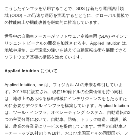
こうしたインフラを活用することで、SDS は新たな運用設計領
域 (ODD) への迅速な適応を実現するとともに、グローバル規模で
の性能向上や機能改善を継続的に推進しています。
世界中の自動車メーカーがソフトウェア定義車両 (SDV) やインテ
リジェント ビークルの開発を加速させる中、Applied Intuition は、
地域や規制、走行環境の違いを越えて自動運転技術を展開できる
ソフトウェア基盤の構築を進めています。
Applied Intuition
について
Applied Intuition, Inc.は、フィジカル AI の未来を牽引していま
す。2017年に設立され、現在150億ドルの企業価値を持つ同社
は、地球上のあらゆる移動機械にインテリジェンスをもたらすた
めに必要なデジタル インフラを構築しています。Applied Intuition
は、ツール・インフラ、オペレーティング システム、自動運転の3
つの主要分野において、自動車、防衛、トラック輸送、建設、鉱
業、農業の各業界にサービスを提供しています。世界の自動車メ
ーカートップ20社のうち18社、および米国軍とその同盟国が、フ