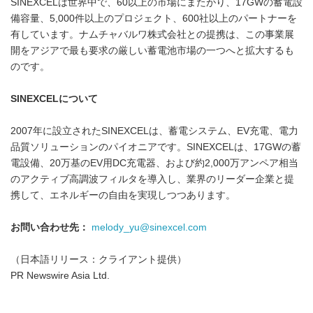
SINEXCELは世界中で、60以上の市場にまたがり、17GWの蓄電設
備容量、5,000件以上のプロジェクト、600社以上のパートナーを
有しています。ナムチャバルワ株式会社との提携は、この事業展
開をアジアで最も要求の厳しい蓄電池市場の一つへと拡大するも
のです。
SINEXCEL
について
2007年に設立されたSINEXCELは、蓄電システム、EV充電、電力
品質ソリューションのパイオニアです。SINEXCELは、17GWの蓄
電設備、20万基のEV用DC充電器、および約2,000万アンペア相当
のアクティブ高調波フィルタを導入し、業界のリーダー企業と提
携して、エネルギーの自由を実現しつつあります。
お問い合わせ先：
melody_yu@sinexcel.com
（日本語リリース：クライアント提供）
PR Newswire Asia Ltd.