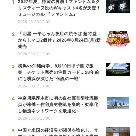
1
2027年夏、待望の再演！ファントム＆ク
リスティーヌ役のWキャスト4名が決定！
ミュージカル 『ファントム』
2026.08.06 12:00
2
「明星 一平ちゃん夜店の焼そば 超特盛
からしマヨ2個付」2026年8月24日(月)新
発売
2026.08.07 13:00
3
横浜vs沖縄尚学、8月10日甲子園で激
突 チケット完売の注目カード…28年前
にも横浜が演じた“伝説の一戦”
2026.08.07 19:00
4
神奈川県厚木市に初の自社運営型物流拠
点が稼働～住宅資材物流を集約・効率化
し物流ネットワークを最適化～
2026.08.06 13:00
5
中国と米国の経済界が関係を強化し、サ