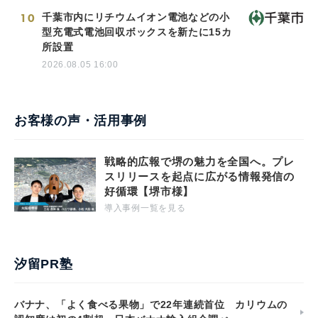
10
千葉市内にリチウムイオン電池などの小
型充電式電池回収ボックスを新たに15カ
所設置
2026.08.05 16:00
お客様の声・活用事例
戦略的広報で堺の魅力を全国へ。プレ
スリリースを起点に広がる情報発信の
好循環【堺市様】
導入事例一覧を見る
汐留PR塾
バナナ、「よく食べる果物」で22年連続首位 カリウムの