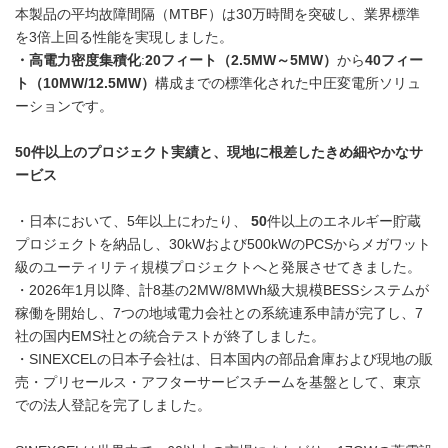
本製品の平均故障間隔（MTBF）は30万時間を突破し、業界標準
を3倍上回る性能を実現しました。
・高電力密度集積化
:
20
フィート（
2.5MW
～
5MW
）
から
40
フィー
ト（
10MW/12.5MW
）
構成までの標準化された中圧変電所ソリュ
ーションです。
50
件以上のプロジェクト実績と、現地に根差したきめ細やかなサ
ービス
・日本において、5年以上にわたり、
50
件以上のエネルギー貯蔵
プロジェクトを納品し、30kWおよび500kWのPCSからメガワット
級のユーティリティ規模プロジェクトへと発展させてきました。
・2026年1月以降、計8基の2MW/8MWh級大規模BESSシステムが
稼働を開始し、7つの地域電力会社との系統連系申請が完了し、7
社の国内EMS社との統合テストが終了しました。
・SINEXCELの日本子会社は、日本国内の部品倉庫および現地の販
売・プリセールス・アフターサービスチームを基盤として、東京
での法人登記を完了しました。