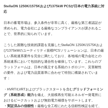
StellaON 1250K/1575K
および
1375kW PCS
が日本の電力系統に対
応
日本の蓄電市場は、参入条件が非常に高く、厳格な第三者認証が
求められ、電力会社による厳格なコンプライアンスが課されるこ
とで、世界的に知られています。
こうした困難な技術的課題を克服したStellaON 1250K/1575Kおよ
び1375kWのユーティリティ規模PCSソリューションは、日本の厳
しい系統連系要件を完全に満たしており、各地域の電力会社との
系統連系において包括的な適合性を確保しています。これらのプ
ラットフォームは、日本の孤立する系統のトポロジー、災害耐性
の要件、および電力品質基準に合わせて特別に構築されていま
す：
・HVRT/LVRTおよびブラックスタートを含む
グリッドフォーミン
グ（系統形成）能力
を備え、大規模再生可能エネルギー発電所に
おけるピークカットおよび無効電力補償をサポートします。
・実証済みの信頼性：
厳格な全工程にわたる信頼性検証を経て、