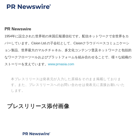
PR Newswire
1954年に設立された世界初の米国広報通信社です。配信ネットワークで全世界をカ
バーしています。Cision Ltd.の子会社として、Cisionクラウドベースコミュニケーシ
ョン製品、世界最大のマルチチャネル、多文化コンテンツ普及ネットワークと包括的
なワークフローツールおよびプラットフォームを組み合わせることで、様々な組織の
ストーリーを支えています。
www.prnasia.com
本プレスリリースは発表元が入力した原稿をそのまま掲載しておりま
す。また、プレスリリースへのお問い合わせは発表元に直接お願いいた
します。
プレスリリース添付画像