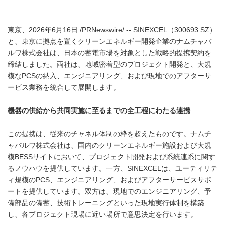
東京、2026年6月16日 /PRNewswire/ -- SINEXCEL（300693.SZ）
と、東京に拠点を置くクリーンエネルギー開発企業のナムチャバ
ルワ株式会社は、日本の蓄電市場を対象とした戦略的提携契約を
締結しました。両社は、地域密着型のプロジェクト開発と、大規
模なPCSの納入、エンジニアリング、および現地でのアフターサ
ービス業務を統合して展開します。
機器の供給から共同実施に至るまでの全工程にわたる連携
この提携は、従来のチャネル体制の枠を超えたものです。ナムチ
ャバルワ株式会社は、国内のクリーンエネルギー施設および大規
模BESSサイトにおいて、プロジェクト開発および系統連系に関す
るノウハウを提供しています。一方、SINEXCELは、ユーティリテ
ィ規模のPCS、エンジニアリング、およびアフターサービスサポ
ートを提供しています。双方は、現地でのエンジニアリング、予
備部品の備蓄、技術トレーニングといった現地実行体制を構築
し、各プロジェクト現場に近い場所で意思決定を行います。