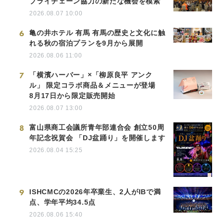
プライチェーン協力の新たな機会を模索
2026.08.07 10:00
6
亀の井ホテル 有馬 有馬の歴史と文化に触
れる秋の宿泊プランを9月から展開
2026.08.06 11:00
7
「横濱ハーバー」×「柳原良平 アンク
ル」 限定コラボ商品＆メニューが登場
8月17日から限定販売開始
2026.08.07 13:00
8
富山県商工会議所青年部連合会 創立50周
年記念祝賀会 「DJ盆踊り」を開催します
2026.08.04 15:25
9
ISHCMCの2026年卒業生、2人がIBで満
点、学年平均34.5点
2026.08.06 15:40