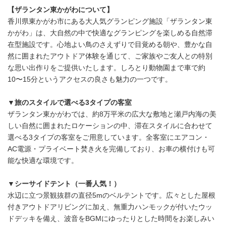
【ザランタン東かがわについて】
香川県東かがわ市にある大人気グランピング施設「ザランタン東
かがわ」は、大自然の中で快適なグランピングを楽しめる自然滞
在型施設です。心地よい鳥のさえずりで目覚める朝や、豊かな自
然に囲まれたアウトドア体験を通じて、ご家族やご友人との特別
な思い出作りをご提供いたします。しろとり動物園まで車で約
10〜15分というアクセスの良さも魅力の一つです。
▼旅のスタイルで選べる3タイプの客室
ザランタン東かがわでは、約8万平米の広大な敷地と瀬戸内海の美
しい自然に囲まれたロケーションの中、滞在スタイルに合わせて
選べる3タイプの客室をご用意しています。全客室にエアコン・
AC電源・プライベート焚き火を完備しており、お車の横付けも可
能な快適な環境です。
▼シーサイドテント（一番人気！）
水辺に立つ景観抜群の直径5mのベルテントです。広々とした屋根
付きアウトドアリビングに加え、無重力ハンモックが付いたウッ
ドデッキを備え、波音をBGMにゆったりとした時間をお楽しみい