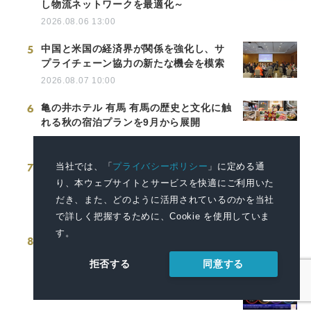
し物流ネットワークを最適化～
2026.08.06 13:00
5
中国と米国の経済界が関係を強化し、サ
プライチェーン協力の新たな機会を模索
2026.08.07 10:00
6
亀の井ホテル 有馬 有馬の歴史と文化に触
れる秋の宿泊プランを9月から展開
2026.08.06 11:00
7
千葉市内にリチウムイオン電池などの小
当社では、「
プライバシーポリシー
」に定める通
型充電式電池回収ボックスを新たに15カ
り、本ウェブサイトとサービスを快適にご利用いた
所設置
だき、また、どのように活用されているのかを当社
2026.08.05 16:00
で詳しく把握するために、Cookie を使用していま
す。
8
富山県商工会議所青年部連合会 創立50周
年記念祝賀会 「DJ盆踊り」を開催します
同意する
拒否する
2026.08.04 15:25