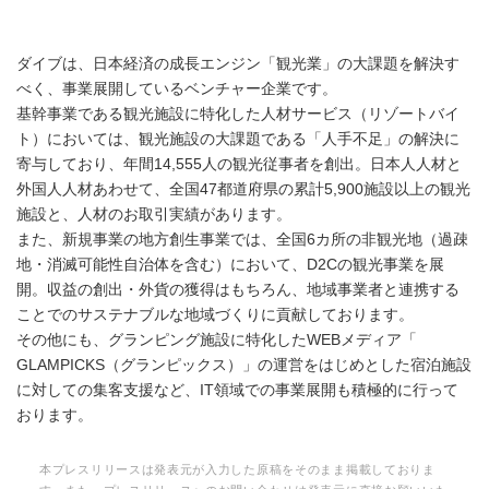
ダイブは、日本経済の成長エンジン「観光業」の大課題を解決す
べく、事業展開しているベンチャー企業です。
基幹事業である観光施設に特化した人材サービス（リゾートバイ
ト）においては、観光施設の大課題である「人手不足」の解決に
寄与しており、年間14,555人の観光従事者を創出。日本人人材と
外国人人材あわせて、全国47都道府県の累計5,900施設以上の観光
施設と、人材のお取引実績があります。
また、新規事業の地方創生事業では、全国6カ所の非観光地（過疎
地・消滅可能性自治体を含む）において、D2Cの観光事業を展
開。収益の創出・外貨の獲得はもちろん、地域事業者と連携する
ことでのサステナブルな地域づくりに貢献しております。
その他にも、グランピング施設に特化したWEBメディア「
GLAMPICKS（グランピックス）」の運営をはじめとした宿泊施設
に対しての集客支援など、IT領域での事業展開も積極的に行って
おります。
本プレスリリースは発表元が入力した原稿をそのまま掲載しておりま