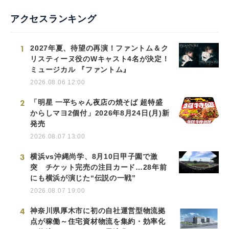
アクセスランキング
1
2027年夏、待望の再演！ファントム＆ク
リスティーヌ役のWキャスト4名が決定！
ミュージカル 『ファントム』
2026.08.06 12:00
2
「明星 一平ちゃん夜店の焼そば 超特盛
からしマヨ2個付」2026年8月24日(月)新
発売
2026.08.07 13:00
3
横浜vs沖縄尚学、8月10日甲子園で激
突 チケット完売の注目カード…28年前
にも横浜が演じた“伝説の一戦”
2026.08.07 19:00
4
神奈川県厚木市に初の自社運営型物流拠
点が稼働～住宅資材物流を集約・効率化