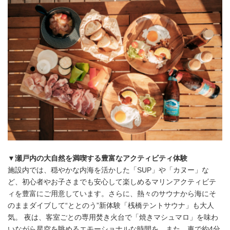
▼瀬戸内の大自然を満喫する豊富なアクティビティ体験
施設内では、穏やかな内海を活かした「SUP」や「カヌー」な
ど、初心者やお子さまでも安心して楽しめるマリンアクティビテ
ィを豊富にご用意しています。さらに、熱々のサウナから海にそ
のままダイブして“ととのう”新体験「桟橋テントサウナ」も大人
気。 夜は、客室ごとの専用焚き火台で「焼きマシュマロ」を味わ
いながら星空を眺めるエモーショナルな時間を。また、車で約4分