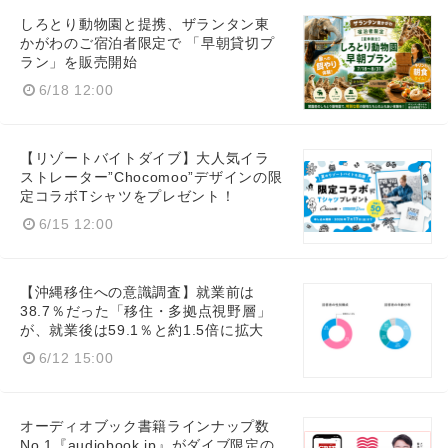
しろとり動物園と提携、ザランタン東
かがわのご宿泊者限定で 「早朝貸切プ
ラン」を販売開始
6/18 12:00
【リゾートバイトダイブ】大人気イラ
ストレーター”Chocomoo”デザインの限
定コラボTシャツをプレゼント！
6/15 12:00
【沖縄移住への意識調査】就業前は
38.7％だった「移住・多拠点視野層」
が、就業後は59.1％と約1.5倍に拡大
6/12 15:00
オーディオブック書籍ラインナップ数
No.1『audiobook.jp』がダイブ限定の