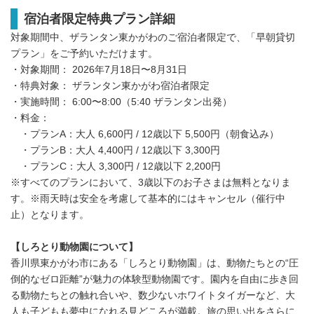
宿泊者限定特典プラン詳細
対象期間中、ザランタン東かがわのご宿泊者限定で、「早朝貸切
プラン」をご予約いただけます。
・対象期間： 2026年7月18日〜8月31日
・特典対象： ザランタン東かがわ宿泊者限定
・実施時間： 6:00〜8:00（5:40 ザランタン出発）
・料金：
・プランA：大人 6,600円 / 12歳以下 5,500円（朝食込み）
・プランB：大人 4,400円 / 12歳以下 3,300円
・プランC：大人 3,300円 / 12歳以下 2,200円
※すべてのプランにおいて、3歳以下のお子さまは無料となりま
す。※雨天時は安全を考慮して基本的にはキャンセル（催行中
止）となります。
【しろとり動物園について】
香川県東かがわ市にある「しろとり動物園」は、動物たちとの“圧
倒的なゼロ距離”が魅力の体験型動物園です。園内を自由に歩き回
る動物たちとの触れ合いや、数少ないホワイトタイガーなど、大
人も子どもも夢中になれる見どころが満載。旅の思い出をさらに