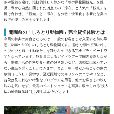
さや混雑を避け、比較的涼しく静かな「朝の動物園観光」を推
奨。豊かな自然に囲まれた拠点での「滞在」と人気の「観光」を
掛け合わせ、「観光」と「滞在」を分散・快適化する新たな夏の
旅行の楽しみ方を提案します。
開園前の「しろとり動物園」完全貸切体験とは
今回の特典の舞台となるのは、一般のお客さまが入園する前の早
朝（6:00〜8:00）のしろとり動物園です。 静かな朝の空気の中、
のびのびと過ごす動物たちを独り占めできる完全プライベート空
間となっています。飼育員によるガイドツアーで園内を巡りなが
ら、動物たちの性格や食べ物の好き嫌いなど、図鑑には載ってい
ない裏話を聞くことができます。また、朝一番だからこその象の
放飼（ほうし）見学や、至近距離でのキリンへのエサやりなど、
普段は見られない特別なプログラムを用意。他のお客さまの映り
込みを気にせず、最高のベストショットを写真に収められる“没入
型の動物園体験”をお楽しみいただけます。