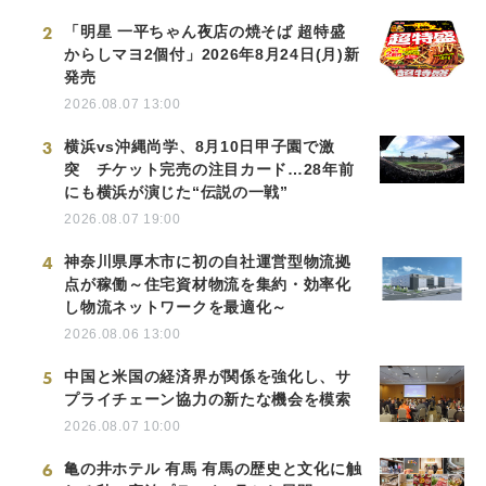
2
「明星 一平ちゃん夜店の焼そば 超特盛
からしマヨ2個付」2026年8月24日(月)新
発売
2026.08.07 13:00
3
横浜vs沖縄尚学、8月10日甲子園で激
突 チケット完売の注目カード…28年前
にも横浜が演じた“伝説の一戦”
2026.08.07 19:00
4
神奈川県厚木市に初の自社運営型物流拠
点が稼働～住宅資材物流を集約・効率化
し物流ネットワークを最適化～
2026.08.06 13:00
5
中国と米国の経済界が関係を強化し、サ
プライチェーン協力の新たな機会を模索
2026.08.07 10:00
6
亀の井ホテル 有馬 有馬の歴史と文化に触