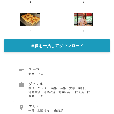
1
2
3
4
画像を一括してダウンロード

テーマ
新サービス

ジャンル
料理・グルメ
、
芸術・美術・文学・学問
、
地方自治・地域経済・地域社会
、
飲食店・飲
食サービス

エリア
中部・北陸地方
、
山梨県