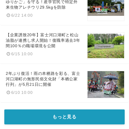
ゆりかご」を守る！産学官民で特定外
来生物アレチウリ29.5kgを防除
6/22 14:00
【企業誘致20年】富士河口湖町と松山
油脂が連携し求人開始！復職率過去3年
間100％の職場環境を公開
6/15 10:00
2年ぶり復活！雨の本栖路を彩る、富士
河口湖町の無形民俗文化財「本栖公家
行列」が5月21日に開催
6/10 10:00
もっと見る