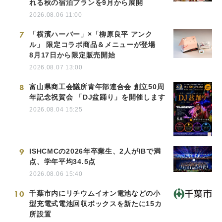
れる秋の宿泊プランを9月から展開
2026.08.06 11:00
7
「横濱ハーバー」×「柳原良平 アンク
ル」 限定コラボ商品＆メニューが登場
8月17日から限定販売開始
2026.08.07 13:00
8
富山県商工会議所青年部連合会 創立50周
年記念祝賀会 「DJ盆踊り」を開催します
2026.08.04 15:25
9
ISHCMCの2026年卒業生、2人がIBで満
点、学年平均34.5点
2026.08.06 15:40
10
千葉市内にリチウムイオン電池などの小
型充電式電池回収ボックスを新たに15カ
所設置