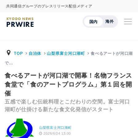
共同通信グループのプレスリリース配信メディア
KYODO NEWS
海外
国内
PRWIRE
TOP
自治体
山梨県富士河口湖町
食べるアートが河口湖
で…
食べるアートが河口湖で開幕！名物フランス
食堂で「食のアートプログラム」第１回を開
催
五感で楽しむ伝統料理とこだわりの空間。富士河口
湖町が仕掛ける新たな食文化発信がスタート
山梨県富士河口湖町
2026/6/24 13:00