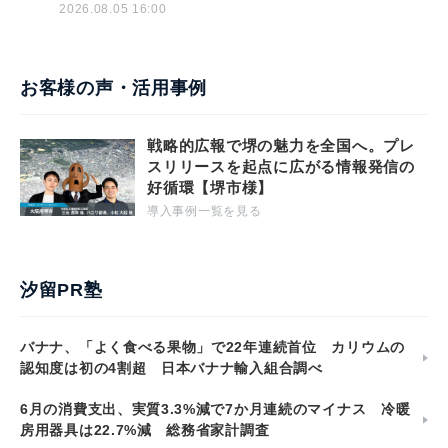
2026.08.05 16:00
お客様の声・活用事例
戦略的広報で堺の魅力を全国へ。プレ
スリリースを起点に広がる情報発信の
好循環【堺市様】
導入事例一覧を見る
汐留PR塾
バナナ、「よく食べる果物」で22年連続首位 カリウムの
認知度は初の4割超 日本バナナ輸入組合調べ
6月の消費支出、実質3.3%減で7か月連続のマイナス 冷暖
房用器具は22.7%減 総務省家計調査