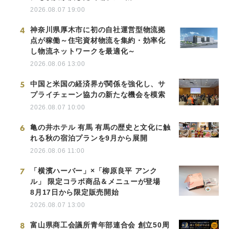
2026.08.07 19:00
4
神奈川県厚木市に初の自社運営型物流拠
点が稼働～住宅資材物流を集約・効率化
し物流ネットワークを最適化～
2026.08.06 13:00
5
中国と米国の経済界が関係を強化し、サ
プライチェーン協力の新たな機会を模索
2026.08.07 10:00
6
亀の井ホテル 有馬 有馬の歴史と文化に触
れる秋の宿泊プランを9月から展開
2026.08.06 11:00
7
「横濱ハーバー」×「柳原良平 アンク
ル」 限定コラボ商品＆メニューが登場
8月17日から限定販売開始
2026.08.07 13:00
8
富山県商工会議所青年部連合会 創立50周