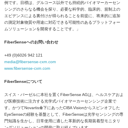
例です。目標は、グルコース以外でも持続的バイオマーカーセン
シングのさらなる機会を探り、必要な科学的、臨床的、規制上の
エビデンスによる裏付けが得られることを前提に、将来的に追加
の測定対象物質や用途に対応できる可能性のあるプラットフォー
ムソリューションを開発することです。」
FiberSenseへのお問い合わせ
+49 (0)6026 942 121
media@fibersense-cxm.com
www.fibersense-cxm.com
FiberSenseについて
スイス・バーゼルに本社を置くFiberSense AGは、ヘルスケアおよ
び医療技術に注力する光学式バイオマーカーセンシング企業で
す。かつてNovartis傘下にあったCIBA Visionからスピンオフした
EyeSenseの経験を基盤として、FiberSenseは光学センシングの専
門知識を生かし、日常使用に適した革新的な長期装着型モニタリ
ングソリューションの開発に取り組んでいます。