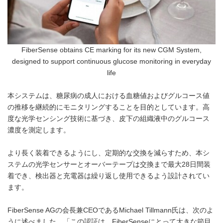
FiberSense obtains CE marking for its new CGM System,
designed to support continuous glucose monitoring in everyday
life
本システムは、糖尿病の成人における血糖値およびグルコース値
の推移を継続的にモニタリングすることを目的としています。高
度な光学センシング技術に基づき、皮下の組織液中のグルコース
濃度を測定します。
より長く装着できるようにし、定期的な交換を減らすため、本シ
ステムの光学センサーとオーバーテープは交換まで最大28日間装
着でき、検出器と充電器は繰り返し使用できるよう設計されてい
ます。
FiberSense AGの会長兼CEOであるMichael Tillmann氏は、次のよ
うに述べました。「この認証は、FiberSenseにとって大きな節目