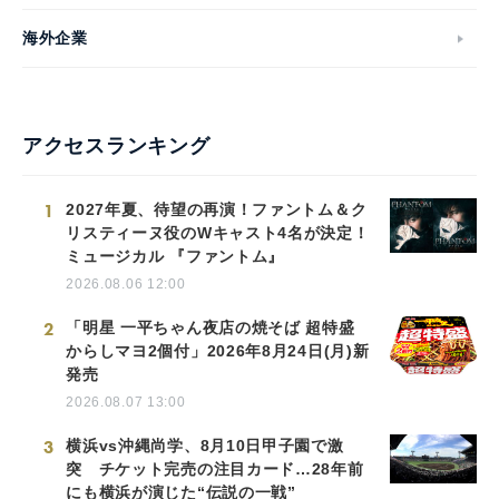
海外企業
アクセスランキング
1
2027年夏、待望の再演！ファントム＆ク
リスティーヌ役のWキャスト4名が決定！
ミュージカル 『ファントム』
2026.08.06 12:00
2
「明星 一平ちゃん夜店の焼そば 超特盛
からしマヨ2個付」2026年8月24日(月)新
発売
2026.08.07 13:00
3
横浜vs沖縄尚学、8月10日甲子園で激
突 チケット完売の注目カード…28年前
にも横浜が演じた“伝説の一戦”