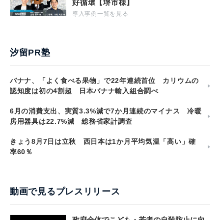
好循環【堺市様】
導入事例一覧を見る
汐留PR塾
バナナ、「よく食べる果物」で22年連続首位 カリウムの
認知度は初の4割超 日本バナナ輸入組合調べ
6月の消費支出、実質3.3%減で7か月連続のマイナス 冷暖
房用器具は22.7%減 総務省家計調査
きょう8月7日は立秋 西日本は1か月平均気温「高い」確
率60％
動画で見るプレスリリース
政府全体でこども・若者の自殺防止に向