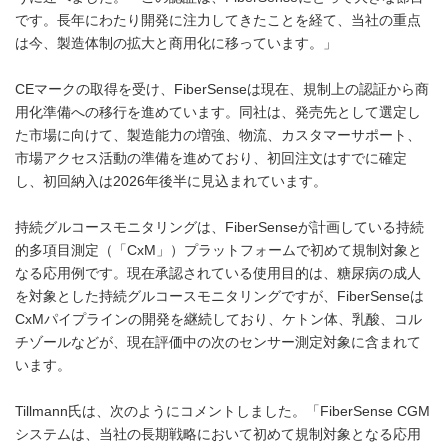
です。長年にわたり開発に注力してきたことを経て、当社の重点
は今、製造体制の拡大と商用化に移っています。」
CEマークの取得を受け、FiberSenseは現在、規制上の認証から商
用化準備への移行を進めています。同社は、発売先として選定し
た市場に向けて、製造能力の増強、物流、カスタマーサポート、
市場アクセス活動の準備を進めており、初回注文はすでに確定
し、初回納入は2026年後半に見込まれています。
持続グルコースモニタリングは、FiberSenseが計画している持続
的多項目測定（「CxM」）プラットフォームで初めて規制対象と
なる応用例です。現在承認されている使用目的は、糖尿病の成人
を対象とした持続グルコースモニタリングですが、FiberSenseは
CxMパイプラインの開発を継続しており、ケトン体、乳酸、コル
チゾールなどが、現在評価中の次のセンサー測定対象に含まれて
います。
Tillmann氏は、次のようにコメントしました。「FiberSense CGM
システムは、当社の長期戦略において初めて規制対象となる応用