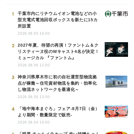
1
千葉市内にリチウムイオン電池などの小
型充電式電池回収ボックスを新たに15カ
所設置
2026.08.05 16:00
2
2027年夏、待望の再演！ファントム＆ク
リスティーヌ役のWキャスト4名が決定！
ミュージカル 『ファントム』
2026.08.06 12:00
3
神奈川県厚木市に初の自社運営型物流拠
点が稼働～住宅資材物流を集約・効率化
し物流ネットワークを最適化～
2026.08.06 13:00
4
「地中海本まぐろ」フェア-8月7日（金）
より期間・数量限定で販売-
2026.08.04 14:00