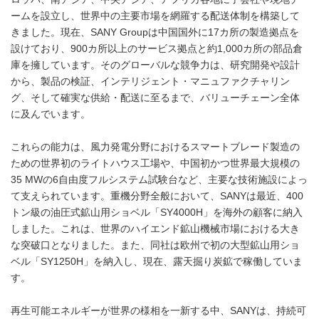
ームを設立し、世界中の主要市場を網羅する配送体制を構築して
きました。現在、SANY Groupは中国国外に17カ所の製造拠点を
設けており、900カ所以上のサービス拠点と約1,000カ所の部品倉
庫を擁しています。そのグローバルな競争力は、研究開発や設計
から、製品の検証、インテリジェント・マニュファクチャリン
グ、そして確実な供給・配送に至るまで、バリューチェーン全体
に及んでいます。
これらの能力は、風力発電分野におけるスマートブレード製造の
ための世界初のライトハウス工場や、中国初かつ世界最大規模の
35 MWの6自由度フルシステム試験台など、主要な技術施設によっ
て支えられています。重機分野全般において、SANYは最近、400
トン級の油圧式鉱山用ショベル「SY4000H」を海外の顧客に納入
しました。これは、世界のハイエンド鉱山機械市場における大き
な突破口となりました。また、同社は欧州で初の大型鉱山用ショ
ベル「SY1250H」を納入し、現在、露天掘り炭鉱で稼働していま
す。
再生可能エネルギーが世界の様相を一新する中、SANYは、持続可