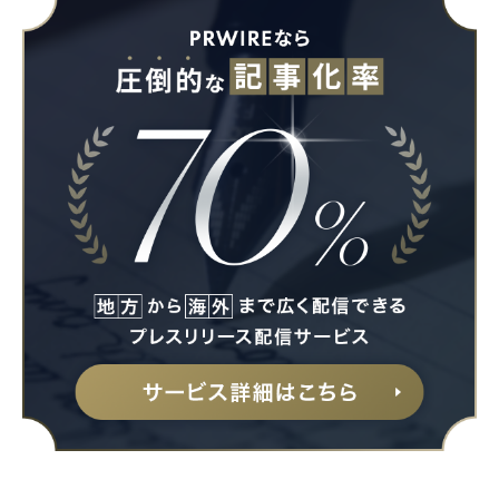
Japanese
English