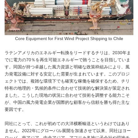
Core Equipment for First Wind Project Shipping to Chile
ラテンアメリカのエネルギー転換をリードするチリは、2030年ま
でに電力の70％を再生可能エネルギーで賄うことを目指していま
す。同国が持つ卓越した風力資源と明確な政策枠組みにより、風
力発電設備に対する安定した需要が生まれています。このプロジ
ェクトでは、複雑な環境下でも確実な稼働を確保するため、チリ
特有の地理的・気候的条件に合わせて技術的な解決策が策定され
ました。こうした現地の状況に合わせて技術を調整する能力こそ
が、中国の風力発電企業が国際的な顧客から信頼を勝ち得た主な
要因です。
同社にとって、これが初めての大洋横断輸送というわけではあり
ません。2022年にグローバル展開を加速させて以来、同社はヨー
ロッパ、南アジア、中央アジア、アフリカ各地に子会社や現地チ