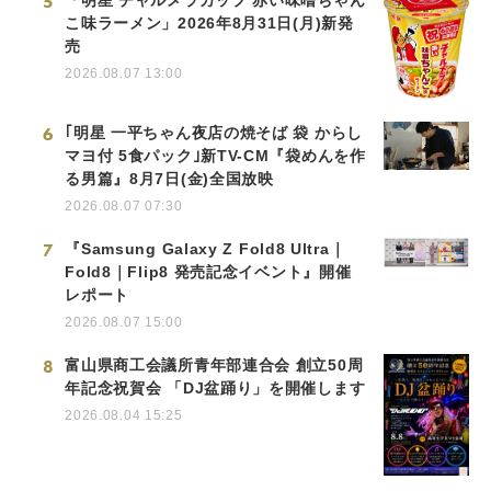
5
「明星 チャルメラカップ 赤い味噌ちゃん
こ味ラーメン」2026年8月31日(月)新発
売
2026.08.07 13:00
6
｢明星 一平ちゃん夜店の焼そば 袋 からし
マヨ付 5食パック｣新TV-CM『袋めんを作
る男篇』8月7日(金)全国放映
2026.08.07 07:30
7
『Samsung Galaxy Z Fold8 Ultra｜
Fold8｜Flip8 発売記念イベント』開催
レポート
2026.08.07 15:00
8
富山県商工会議所青年部連合会 創立50周
年記念祝賀会 「DJ盆踊り」を開催します
2026.08.04 15:25