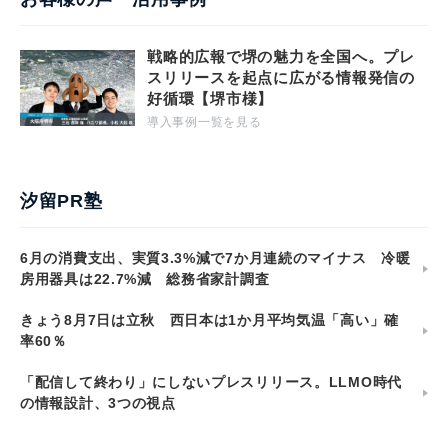
戦略的広報で堺の魅力を全国へ。プレ
スリリースを起点に広がる情報発信の
好循環【堺市様】
導入事例一覧を見る
汐留PR塾
6月の消費支出、実質3.3%減で7か月連続のマイナス 冷暖
房用器具は22.7%減 総務省家計調査
きょう8月7日は立秋 西日本は1か月平均気温「高い」確
率60％
「配信して終わり」にしないプレスリリース。LLMO時代
の情報設計、3つの視点