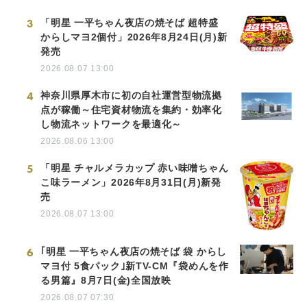
3
「明星 一平ちゃん夜店の焼そば 超特盛
からしマヨ2個付」2026年8月24日(月)新
発売
2026.08.07 13:00
4
神奈川県厚木市に初の自社運営型物流拠
点が稼働～住宅資材物流を集約・効率化
し物流ネットワークを最適化～
2026.08.06 13:00
5
「明星 チャルメラカップ 赤い味噌ちゃん
こ味ラーメン」2026年8月31日(月)新発
売
2026.08.07 13:00
6
｢明星 一平ちゃん夜店の焼そば 袋 からし
マヨ付 5食パック｣新TV-CM『袋めんを作
る男篇』8月7日(金)全国放映
2026.08.07 07:30