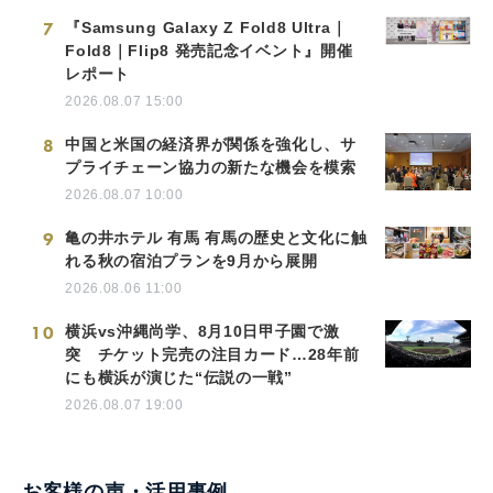
7
『Samsung Galaxy Z Fold8 Ultra｜
Fold8｜Flip8 発売記念イベント』開催
レポート
2026.08.07 15:00
8
中国と米国の経済界が関係を強化し、サ
プライチェーン協力の新たな機会を模索
2026.08.07 10:00
9
亀の井ホテル 有馬 有馬の歴史と文化に触
れる秋の宿泊プランを9月から展開
2026.08.06 11:00
10
横浜vs沖縄尚学、8月10日甲子園で激
突 チケット完売の注目カード…28年前
にも横浜が演じた“伝説の一戦”
2026.08.07 19:00
お客様の声・活用事例