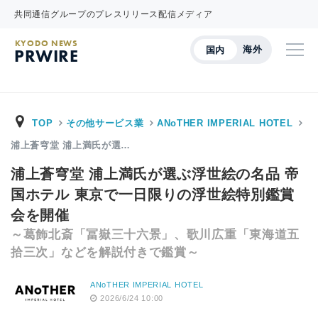
共同通信グループのプレスリリース配信メディア
KYODO NEWS
海外
国内
PRWIRE
TOP
その他サービス業
ANoTHER IMPERIAL HOTEL
浦上蒼穹堂 浦上満氏が選…
浦上蒼穹堂 浦上満氏が選ぶ浮世絵の名品 帝
国ホテル 東京で一日限りの浮世絵特別鑑賞
会を開催
～葛飾北斎「冨嶽三十六景」、歌川広重「東海道五
拾三次」などを解説付きで鑑賞～
ANoTHER IMPERIAL HOTEL
2026/6/24 10:00