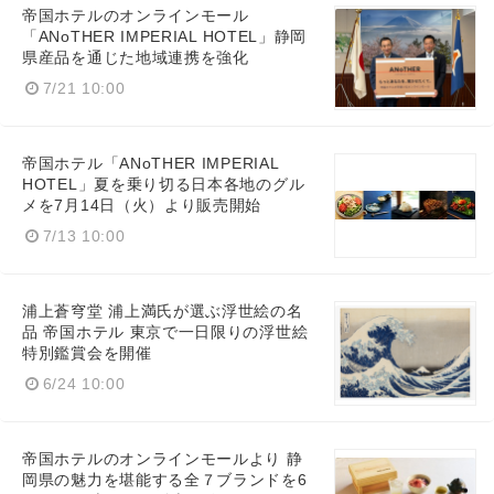
帝国ホテルのオンラインモール
「ANoTHER IMPERIAL HOTEL」静岡
県産品を通じた地域連携を強化
7/21 10:00
帝国ホテル「ANoTHER IMPERIAL
HOTEL」夏を乗り切る⽇本各地のグル
メを7⽉14⽇（⽕）より販売開始
7/13 10:00
浦上蒼穹堂 浦上満氏が選ぶ浮世絵の名
品 帝国ホテル 東京で一日限りの浮世絵
特別鑑賞会を開催
6/24 10:00
帝国ホテルのオンラインモールより 静
岡県の魅力を堪能する全７ブランドを6