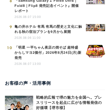
8
『Samsung Galaxy Z Fold8 Ultra｜
Fold8｜Flip8 発売記念イベント』開催
レポート
2026.08.07 15:00
9
亀の井ホテル 有馬 有馬の歴史と文化に触
れる秋の宿泊プランを9月から展開
2026.08.06 11:00
10
「明星 一平ちゃん夜店の焼そば 超特盛
からしマヨ2個付」2026年8月24日(月)新
発売
2026.08.07 13:00
お客様の声・活用事例
戦略的広報で堺の魅力を全国へ。プレ
スリリースを起点に広がる情報発信の
好循環【堺市様】