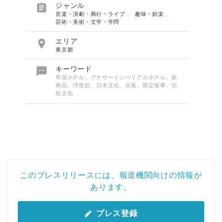

ジャンル
音楽・演劇・興行・ライブ
、
趣味・娯楽
、
芸術・美術・文学・学問

エリア
東京都

キーワード
帝国ホテル、アナザーインペリアルホテル、新
商品、浮世絵、日本文化、先着、限定催事、伝
統文化
このプレスリリースには、報道機関向けの情報が
あります。
プレス登録