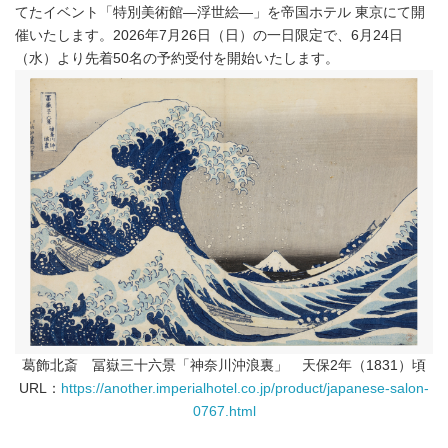
てたイベント「特別美術館―浮世絵―」を帝国ホテル 東京にて開
催いたします。2026年7月26日（日）の一日限定で、6月24日
（水）より先着50名の予約受付を開始いたします。
葛飾北斎 冨嶽三十六景「神奈川沖浪裏」 天保2年（1831）頃
URL：
https://another.imperialhotel.co.jp/product/japanese-salon-
0767.html