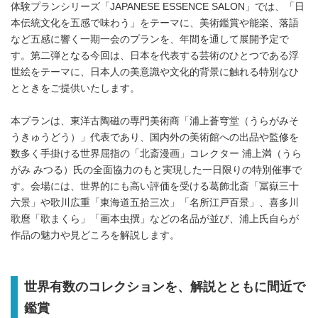
体験プランシリーズ「JAPANESE ESSENCE SALON」では、「日
本伝統文化を五感で味わう」をテーマに、美術鑑賞や能楽、落語
など五感に響く一期一会のプランを、年間を通して展開予定で
す。第二弾となる今回は、日本を代表する芸術のひとつである浮
世絵をテーマに、日本人の美意識や文化的背景に触れる特別なひ
とときをご提供いたします。
本プランは、東洋古陶磁の専門美術商「浦上蒼穹堂（うらがみそ
うきゅうどう）」代表であり、国内外の美術館への出品や監修を
数多く手掛ける世界屈指の「北斎漫画」コレクター 浦上満（うら
がみ みつる）氏の全面協力のもと実現した一日限りの特別催事で
す。会場には、世界的にも高い評価を受ける葛飾北斎「冨嶽三十
六景」や歌川広重「東海道五拾三次」「名所江戸百景」、喜多川
歌麿「歌まくら」「画本虫撰」などの名品が並び、浦上氏自らが
作品の魅力や見どころを解説します。
世界有数のコレクションを、解説とともに間近で
鑑賞