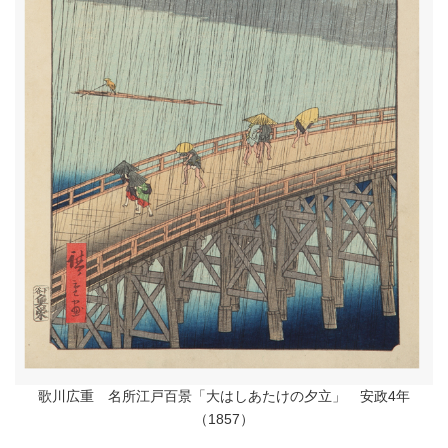
歌川広重 名所江戸百景「大はしあたけの夕立」 安政4年
（1857）