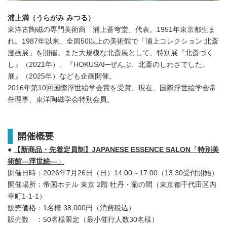
浦上満（うらがみ みつる）
東洋古陶磁の専門美術商「浦上蒼穹堂」代表。1951年東京都生ま
れ。1987年以来、全国50以上の美術館で「浦上コレクション 北斎
漫画展」を開催。また大規模な北斎展として、特別展『北斎づく
し』（2021年）、『HOKUSAI─ぜんぶ、北斎のしわざでした。
展』（2025年）なども企画開催。
2016年第10回国際浮世絵学会賞を受賞。現在、国際浮世絵学会常
任理事、東洋陶磁学会特別会員。
開催概要
●
【新商品・先着定員制】
JAPANESE ESSENCE SALON
「特別美
術館―浮世絵―」
開催日時：2026年7月26日（日）14:00～17:00（13:30受付開始）
開催場所：帝国ホテル 東京 2階 牡丹・菊の間（東京都千代田区内
幸町1-1-1）
販売価格：1名様 38,000円（消費税込）
販売数 ：50名様限定（最小催行人数30名様）