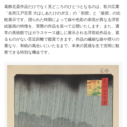
葛飾北斎作品だけでなく見どころのひとつとなるのは、歌川広重
「名所江戸百景 大はしあたけの夕立」の「初摺」と「後摺」の比
較展示です。摺られた時期によって線や色彩の表現が異なる浮世
絵版画の特徴を、実際の作品を並べて公開いたします。また、通
常の美術館ではガラスケース越しに展示される浮世絵作品を、遮
るものがない至近距離で鑑賞できます。作品の繊細な線や摺りの
重なり、和紙の風合いにいたるまで、本来の質感を生で克明に観
察できる特別な機会です。