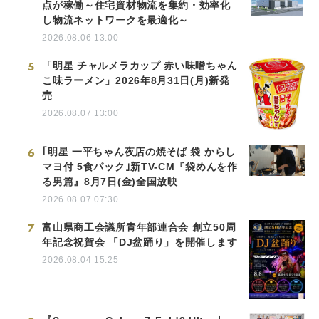
点が稼働～住宅資材物流を集約・効率化
し物流ネットワークを最適化～
2026.08.06 13:00
5
「明星 チャルメラカップ 赤い味噌ちゃん
こ味ラーメン」2026年8月31日(月)新発
売
2026.08.07 13:00
6
｢明星 一平ちゃん夜店の焼そば 袋 からし
マヨ付 5食パック｣新TV-CM『袋めんを作
る男篇』8月7日(金)全国放映
2026.08.07 07:30
7
富山県商工会議所青年部連合会 創立50周
年記念祝賀会 「DJ盆踊り」を開催します
2026.08.04 15:25