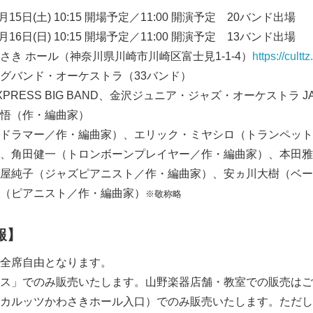
15日(土) 10:15 開場予定／11:00 開演予定 20バンド出場
日) 10:15 開場予定／11:00 開演予定 13バンド出場
き ホール（神奈川県川崎市川崎区富士見1-1-4）
https://cultt
グバンド・オーケストラ（33バンド）
PRESS BIG BAND、金沢ジュニア・ジャズ・オーケストラ JAZ
悟（作・編曲家）
ドラマー／作・編曲家）、エリック・ミヤシロ（トランペット
、角田健一（トロンボーンプレイヤー／作・編曲家）、本田雅
屋純子（ジャズピアニスト／作・編曲家）、安ヵ川大樹（ベー
（ピアニスト／作・編曲家）
※敬称略
報】
全席自由となります。
ス」でのみ販売いたします。山野楽器店舗・教室での販売はご
カルッツかわさきホール入口）でのみ販売いたします。ただし