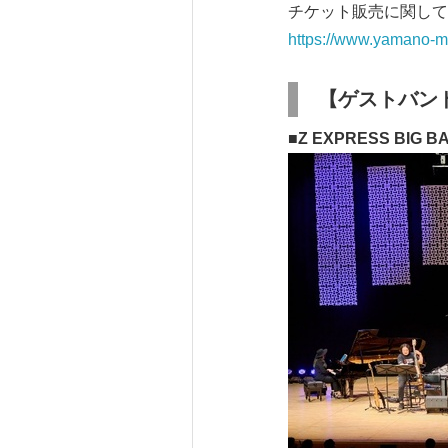
チケット販売に関して
https://www.yamano-mu
【ゲストバ
■Z EXPRESS BIG B