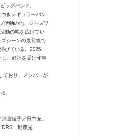
ビッグバンド。
につきレギュラーバン
イブ活動の他、ジャズフ
活動の幅を広げてい
ャズシーンの最前線で
びている。2025
たし、好評を受け昨年
来しており、メンバーが
いる。
／清宮綾子／田中充、
、DRS 勘座光、