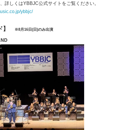
、詳しくはYBBJC公式サイトをご覧ください。
English
sic.co.jp/ybbjc/
ンド】
※
8
月
16
日
(
日
)
のみ出演
AND