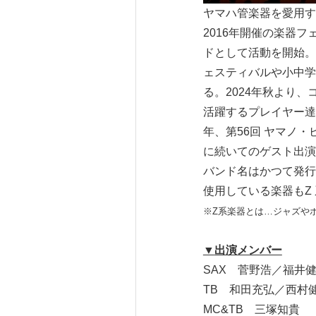
ヤマハ管楽器を愛用す
2016年開催の楽器
ドとして活動を開始。
ェスティバルや小中学
る。2024年秋より
活躍するプレイヤー達
年、第56回 ヤマノ
に続いてのゲスト出演
バンド名はかつて発行
使用している楽器もZ
※Z系楽器とは…ジャズや
▼
出演メンバー
SAX 菅野浩／福井
TB 和田充弘／西村
MC&TB 三塚知貴