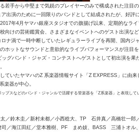
る若手から中堅まで気鋭のプレイヤーのみで構成された注目の
フェア出演のために一回限りのバンドとして結成されたが、好評
2017年4月ヤマハ銀座スタジオでの旗揚げ以来、定期的なラ
校向けの芸術鑑賞会、さまざまなイベントへのゲスト出演など
、コロナ渦で一時中断していたレギュラーライブを再開、国内ジ
のホットなサウンドと意欲的なライブパフォーマンスが注目を浴
・ビッグバンド・ジャズ・コンテストへゲストとして初出演を果
。
していたヤマハのZ 系楽器情報サイト「Z EXPRESS」に由
 系楽器が中心。
ポップスなどのバンド・ジャンルで活躍する管楽器を「Z系楽器」と表現して
健太／鈴木圭／新村未都／小西稔大、TP 石井真／高橋壮一郎
健司／海江田紅／堂本雅樹、PF まめ妓、BASS 三浦トオル