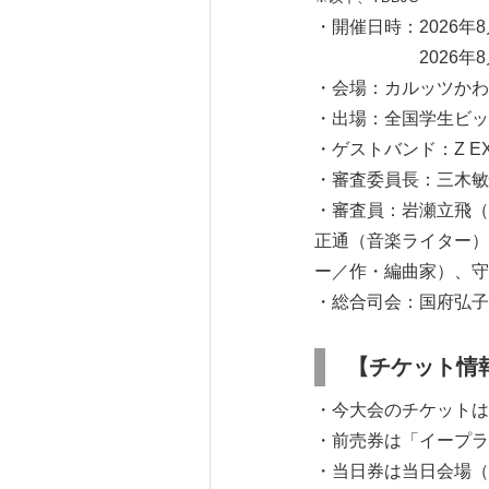
・開催日時：2026年8月
2026年8月16日(
・会場：カルッツかわさ
・出場：全国学生ビッ
・ゲストバンド：Z EX
・審査委員長：三木敏
・審査員：岩瀬立飛（
正通（音楽ライター）
ー／作・編曲家）、守
・総合司会：国府弘子
【チケット情
・今大会のチケットは
・前売券は「イープラ
・当日券は当日会場（