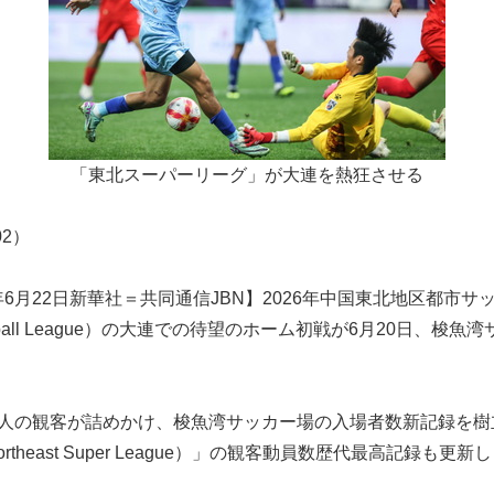
「東北スーパーリーグ」が大連を熱狂させる
102）
年6月22日新華社＝共同通信JBN】2026年中国東北地区都市サッ
na Football League）の大連での待望のホーム初戦が6月20日、
26人の観客が詰めかけ、梭魚湾サッカー場の入場者数新記録を
theast Super League）」の観客動員数歴代最高記録も更新