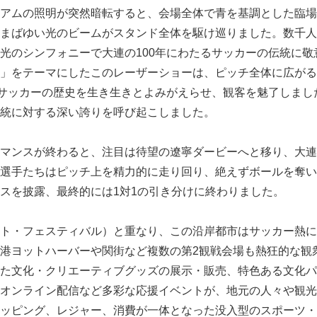
アムの照明が突然暗転すると、会場全体で青を基調とした臨場
まばゆい光のビームがスタンド全体を駆け巡りました。数千人
光のシンフォニーで大連の100年にわたるサッカーの伝統に敬
」をテーマにしたこのレーザーショーは、ピッチ全体に広がる
るサッカーの歴史を生き生きとよみがえらせ、観客を魅了しまし
統に対する深い誇りを呼び起こしました。
マンスが終わると、注目は待望の遼寧ダービーへと移り、大連
選手たちはピッチ上を精力的に走り回り、絶えずボールを奪い
スを披露、最終的には1対1の引き分けに終わりました。
ト・フェスティバル）と重なり、この沿岸都市はサッカー熱に
港ヨットハーバーや関街など複数の第2観戦会場も熱狂的な観
た文化・クリエーティブグッズの展示・販売、特色ある文化パ
オンライン配信など多彩な応援イベントが、地元の人々や観光
ッピング、レジャー、消費が一体となった没入型のスポーツ・