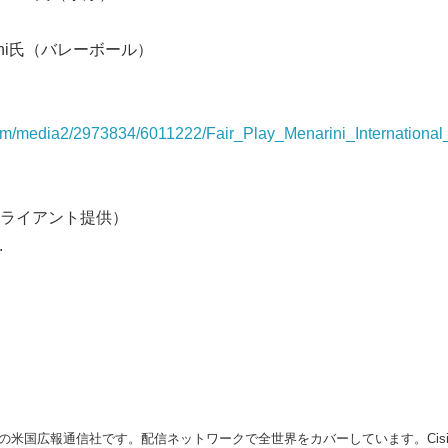
English
ani氏（バレーボール）
com/media2/2973834/6011222/Fair_Play_Menarini_Internationa
ライアント提供）
.
の米国広報通信社です。配信ネットワークで全世界をカバーしています。Cision