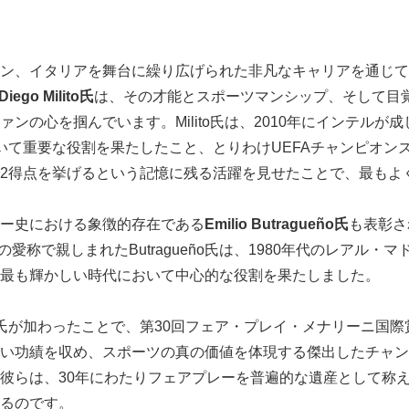
ン、イタリアを舞台に繰り広げられた非凡なキャリアを通じて
Diego Milito氏
は、その才能とスポーツマンシップ、そして目
ンの心を掴んでいます。Milito氏は、2010年にインテルが
いて重要な役割を果たしたこと、とりわけUEFAチャンピオン
2得点を挙げるという記憶に残る活躍を見せたことで、最もよ
ー史における象徴的存在である
Emilio Butragueño氏
も表彰さ
e）」の愛称で親しまれたButragueño氏は、1980年代のレアル
最も輝かしい時代において中心的な役割を果たしました。
agueño氏が加わったことで、第30回フェア・プレイ・メナリーニ
い功績を収め、スポーツの真の価値を体現する傑出したチャン
彼らは、30年にわたりフェアプレーを普遍的な遺産として称
るのです。