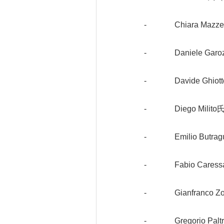
- Chiara Maz
- Daniele Ga
- Davide Ghiott
- Diego Mili
- Emilio Butr
- Fabio Care
- Gianfranco 
- Gregorio Palt