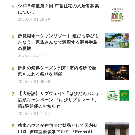
4
令和８年度第２回 市営住宅の入居者募集
について
2026.07.31 16:30
5
伊良湖オーシャンリゾート 遊びも学びも
かなう、家族みんなで満喫する渥美半島
の夏旅
2026.08.04 11:00
6
掛川の祭典シーズン到来! 市内各所で熱
気あふれる祭りを開催
2026.07.31 09:30
7
【大好評】サブウェイ×「はぴだんぶい」
店頭キャンペーン 『はぴサブサマー！』
第2弾開催のお知らせ
2026.07.31 11:00
8
積水ハウスが住宅向け製品として国内初
LIXIL循環型低炭素アルミ 「PremiAL