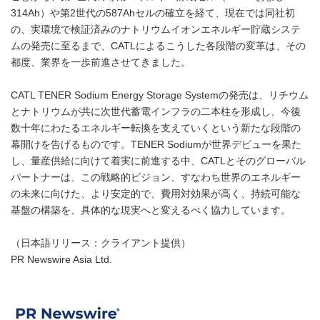
314Ah）や第2世代の587Ahセルの確立を経て、現在では同社初
の、実環境で検証済みのナトリウムイオンエネルギー貯蔵システ
ムの発売に至るまで、CATLによるこうした各段階の変革は、その
都度、業界を一歩前進させてきました。
CATL TENER Sodium Energy Storage Systemの発売は、リチウム
とナトリウムが共に次世代蓄電インフラの二本柱を形成し、今後
数十年にわたるエネルギー転換を支えていくという新たな段階の
幕開けを告げるものです。TENER Sodiumが世界デビューを果た
し、量産供給に向けて着実に前進する中、CATLとそのグローバル
パートナーは、この戦略的ビジョン、すなわち世界のエネルギー
の未来に向けた、より安定的で、費用対効果が高く、持続可能な
基盤の構築を、具体的な現実へと変えるべく協力しています。
（日本語リリース：クライアント提供）
PR Newswire Asia Ltd.