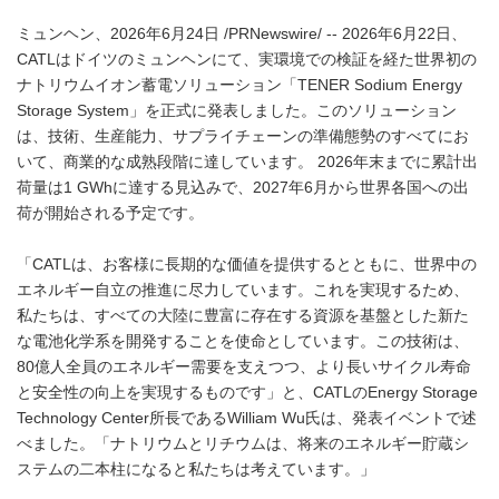
ミュンヘン、2026年6月24日 /PRNewswire/ -- 2026年6月22日、
CATLはドイツのミュンヘンにて、実環境での検証を経た世界初の
ナトリウムイオン蓄電ソリューション「TENER Sodium Energy
Storage System」を正式に発表しました。このソリューション
は、技術、生産能力、サプライチェーンの準備態勢のすべてにお
いて、商業的な成熟段階に達しています。 2026年末までに累計出
荷量は1 GWhに達する見込みで、2027年6月から世界各国への出
荷が開始される予定です。
「CATLは、お客様に長期的な価値を提供するとともに、世界中の
エネルギー自立の推進に尽力しています。これを実現するため、
私たちは、すべての大陸に豊富に存在する資源を基盤とした新た
な電池化学系を開発することを使命としています。この技術は、
80億人全員のエネルギー需要を支えつつ、より長いサイクル寿命
と安全性の向上を実現するものです」と、CATLのEnergy Storage
Technology Center所長であるWilliam Wu氏は、発表イベントで述
べました。「ナトリウムとリチウムは、将来のエネルギー貯蔵シ
ステムの二本柱になると私たちは考えています。」