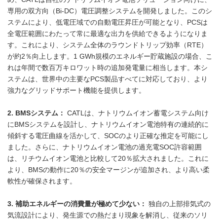
専用の双方向（Bi-DC）電圧調整システムを開発しました。このシ
ステムにより、低電圧域での自動電圧昇圧が可能となり、PCSは
全電圧範囲にわたって常に最適な出力を供給できるようになりま
す。これにより、システム全体のラウンドトリップ効率（RTE）
が約2％向上します。1 GWh規模のエネルギー貯蔵施設の場合、こ
れは年間で数百万キロワット時の追加発電量に相当します。本シ
ステムは、世界中の主要なPCS製品すべてに対応しており、より
強力なグリッドサポート機能を提供します。
2. BMSシステム：
CATLは、ナトリウムイオン蓄電システム向け
にBMSシステムを設計し、ナトリウムイオン電池特有の連続的に
傾斜する電圧曲線を活かして、SOCのより正確な推定を可能にし
ました。さらに、ナトリウムイオン電池の過充電SOC許容範囲
は、リチウムイオン電池と比較して20％拡大されました。これに
より、BMSの動作に20％の安全マージンが追加され、より高い柔
軟性が確保されます。
3. 補助エネルギーの消費量が極めて少ない：
独自の上部排気式の
気流設計により、発生源での熱だまり現象を解消し、従来のソリ