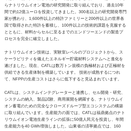
らナトリウムイオン電池の研究開発に取り組んでおり、過去10年
間で約12億ユーロを投資してきました。300名以上の研究開発専門
家が携わり、1,600件以上の特許ファミリーと200件以上の世界各
国で取得された特許を蓄積し、100件以上の技術的課題を克服する
とともに、材料からセルに至るまでのエンドツーエンドの製造プ
ロセスを完全に確立しました。
ナトリウムイオン技術は、実験室レベルのプロジェクトから、ス
ケーラビリティを備えたエネルギー貯蔵材料システムへと進化を
遂げました。現在、CATLは数万トン規模の負極材および正極材を
供給できる生産体制を構築しています。 技術が成熟するにつれ
て、NFPPの生産コストはさらに低下すると見込まれています。
CATLは、システムインテグレーターと連携し、セル開発・研究、
システムの納入、製品試験、商用展開を網羅する、ナトリウムイ
オン蓄電のための完全なクローズドループ型エコシステムの構築
に取り組んでいます。生産能力の面では、CATLは福鼎拠点のナト
リウムイオン電池生産ラインの拡張に50億人民元を投資し、年間
生産能力を40 GWh増強しました。山東省の済寧拠点では、160