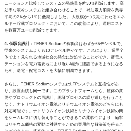
ューションと比較してシステムの発熱量を約30％削減します。高
効率な液冷システムと組み合わせることで、補助電力消費を業界
平均の2％から1％に低減しました。 大規模かつ長期にわたるエネ
ルギー貯蔵プロジェクトにおいて、この改善により、運用コスト
を数百万ユーロ削減できます。
4. 低騒音設計
：TENER Sodiumの稼働音はわずか65デシベルで、
従来のシステムよりも10デシベル静かです。これにより、業界全
体でよく見られる地域社会の懸念に対処することができ、蓄電ス
テーションを電力需要地により近い場所に建設できるようになる
ため、送電・配電コストを大幅に削減できます。
さらに、TENER SodiumシステムはLFPシステムと互換性があ
り、設置面積も同一です。このプラットフォームなら、筐体の変
更やプロジェクトの再設計、認証プロセスの繰り返しを行うこと
なく、ナトリウムイオン電池とリチウムイオン電池のどちらにも
対応可能です。ナトリウムイオン技術とリチウムイオン技術の間
をシームレスに切り替えることができるこの柔軟性により、顧客
はリチウム価格の変動に対処するための実用的な解決策を得るこ