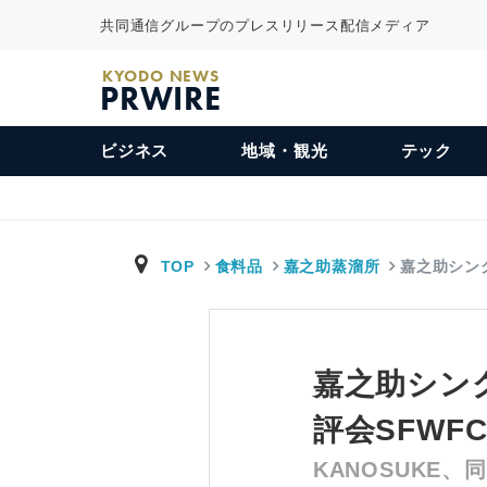
共同通信グループのプレスリリース配信メディア
KYODO NEWS
PRWIRE
ビジネス
地域・観光
テック
TOP
食料品
嘉之助蒸溜所
嘉之助シング
嘉之助シングル
評会SFWF
KANOSUKE