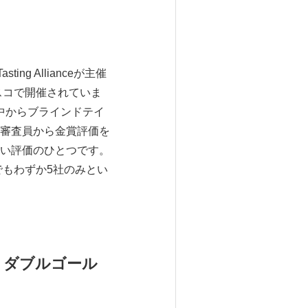
g Allianceが主催
スコで開催されていま
中からブラインドテイ
審査員から金賞評価を
い評価のひとつです。
でもわずか5社のみとい
26：ダブルゴール