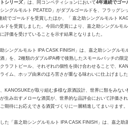
トシリーズ
」は、同コンペティションにおいて
4年連続でゴー
シングルモルト PEATED」がダブルゴールドを、フラッグシ
続でゴールドを受賞したほか、「 嘉之助シングルモルト KAGO
」もゴールドを受賞しました。今回の受賞により、嘉之助シングルモ
に評価を受けていることを示す結果となりました。
ングルモルト IPA CASK FINISH」は、嘉之助シングル
酒」を、2種類のダブルIPA樽で後熟したスモールバッチの限
クラフトビール、それぞれの個性を掛け合わせることで、KAN
ライム、ホップ由来のほろ苦さが重なる味わいに仕上げました
KANOSUKEが取り組む多様な原酒設計、世界に類をみない
が生み出すメローな酒質が、世界的な品評会において評価され
ご期待にお応えできる酒質づくりに一層精進してまいります。
「嘉之助シングルモルト IPA CASK FINISH」は、嘉之助蒸