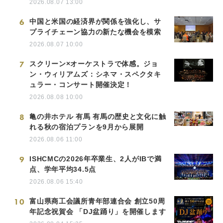
2026.08.07 13:00
6
中国と米国の経済界が関係を強化し、サ
プライチェーン協力の新たな機会を模索
2026.08.07 10:00
7
スクリーン×オーケストラで体感。ジョ
ン・ウィリアムズ：シネマ・スペクタキ
ュラー・コンサート開催決定！
2026.08.08 10:00
8
亀の井ホテル 有馬 有馬の歴史と文化に触
れる秋の宿泊プランを9月から展開
2026.08.06 11:00
9
ISHCMCの2026年卒業生、2人がIBで満
点、学年平均34.5点
2026.08.06 15:40
10
富山県商工会議所青年部連合会 創立50周
年記念祝賀会 「DJ盆踊り」を開催します