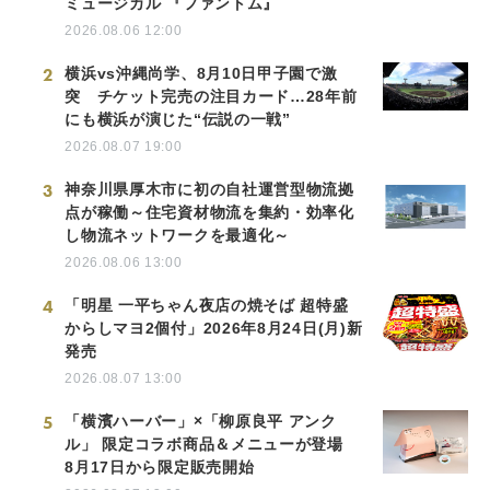
ミュージカル 『ファントム』
2026.08.06 12:00
2
横浜vs沖縄尚学、8月10日甲子園で激
突 チケット完売の注目カード…28年前
にも横浜が演じた“伝説の一戦”
2026.08.07 19:00
3
神奈川県厚木市に初の自社運営型物流拠
点が稼働～住宅資材物流を集約・効率化
し物流ネットワークを最適化～
2026.08.06 13:00
4
「明星 一平ちゃん夜店の焼そば 超特盛
からしマヨ2個付」2026年8月24日(月)新
発売
2026.08.07 13:00
5
「横濱ハーバー」×「柳原良平 アンク
ル」 限定コラボ商品＆メニューが登場
8月17日から限定販売開始