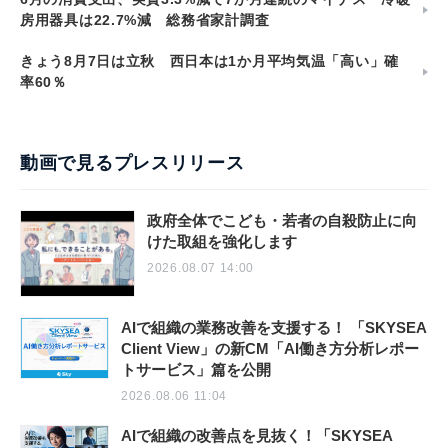
房用器具は22.7%減 総務省家計調査
きょう8月7日は立秋 西日本は1か月平均気温「高い」確
率60％
動画で見るプレスリリース
政府全体でこども・若者の自殺防止に向
けた取組を強化します
2026.08.07 14:00
AIで組織の業務改善を支援する！ 「SKYSEA
Client View」の新CM「AI働き方分析レポー
トサービス」篇を公開
2026.08.06 11:04
AIで組織の改善点を見抜く！「SKYSEA