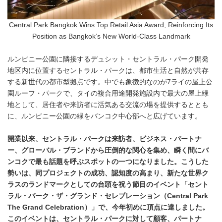
Central Park Bangkok Wins Top Retail Asia Award, Reinforcing Its
Position as Bangkok’s New World-Class Landmark
ルンピニー公園に隣接するデュシット・セントラル・パーク開発
地区内に位置するセントラル・パークは、都市生活と自然が共存
する新世代の都市型拠点です。中でも象徴的なのが7ライの屋上公
園ルーフ・パークで、タイの複合用途開発施設内で最大の屋上緑
地として、居住者や来訪者に活気ある交流の場を提供するととも
に、ルンピニー公園の緑をバンコク中心部へと広げています。
開業以来、セントラル・パークは来訪者、ビジネス・パートナ
ー、グローバル・ブランドから圧倒的な関心を集め、瞬く間にバ
ンコクで最も話題を呼ぶスポットの一つになりました。こうした
勢いは、同プロジェクトの成功、認知度の高まり、新たな世界ク
ラスのランドマークとしての台頭を祝う節目のイベント「セント
ラル・パーク・ザ・グランド・セレブレーション（Central Park
The Grand Celebration）」で、今年初めに頂点に達しました。
このイベントは、セントラル・パークに対して顧客、パートナ