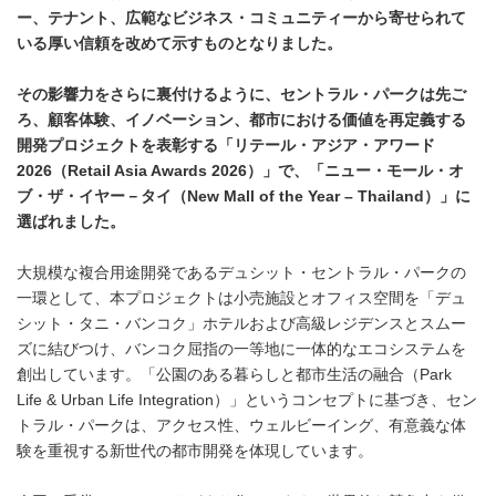
ー、テナント、広範なビジネス・コミュニティーから寄せられて
いる厚い信頼を改めて示すものとなりました。
その影響力をさらに裏付けるように、セントラル・パークは先ご
ろ、顧客体験、イノベーション、都市における価値を再定義する
開発プロジェクトを表彰する「リテール・アジア・アワード
2026（Retail Asia Awards 2026）」で、「ニュー・モール・オ
ブ・ザ・イヤー－タイ（New Mall of the Year – Thailand）」に
選ばれました。
大規模な複合用途開発であるデュシット・セントラル・パークの
一環として、本プロジェクトは小売施設とオフィス空間を「デュ
シット・タニ・バンコク」ホテルおよび高級レジデンスとスムー
ズに結びつけ、バンコク屈指の一等地に一体的なエコシステムを
創出しています。「公園のある暮らしと都市生活の融合（Park
Life & Urban Life Integration）」というコンセプトに基づき、セン
トラル・パークは、アクセス性、ウェルビーイング、有意義な体
験を重視する新世代の都市開発を体現しています。