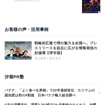
2026.08.04 15:25
お客様の声・活用事例
戦略的広報で堺の魅力を全国へ。プレ
スリリースを起点に広がる情報発信の
好循環【堺市様】
導入事例一覧を見る
汐留PR塾
バナナ、「よく食べる果物」で22年連続首位 カリウムの
認知度は初の4割超 日本バナナ輸入組合調べ
6月の消費支出、実質3.3%減で7か月連続のマイナス 冷暖