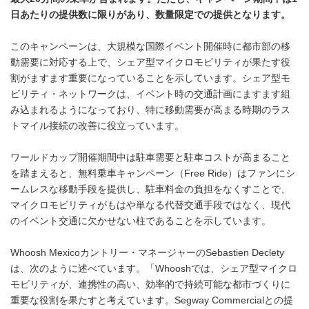
日あたりの提供数に限りがあり、数量限定での提供となります。
このキャンペーンは、大規模な国際イベント開催時に都市部の移
動需要に対応する上で、シェア型マイクロモビリティが果たす役
割がますます重要になっていることを示しています。シェア型モ
ビリティ・ネットワークは、イベント時の交通計画にますます組
み込まれるようになっており、特に移動需要が高まる時期のラス
トマイル接続の改善に役立っています。
ワールドカップ開催期間中は駐車需要と駐車コストが高まること
を踏まえると、無料乗車キャンペーン（Free Ride）はファンにシ
ームレスな移動手段を提供し、駐車料金の負担をなくすことで、
マイクロモビリティがもはや単なる代替交通手段ではなく、現代
のイベント交通に欠かせない柱であることを示しています。
Whoosh Mexicoカントリー・マネージャーのSebastien Declety
は、次のように述べています。「Whooshでは、シェア型マイクロ
モビリティが、連携性の高い、効率的で持続可能な都市づくりに
重要な役割を果たすと考えています。Segway Commercialとの提