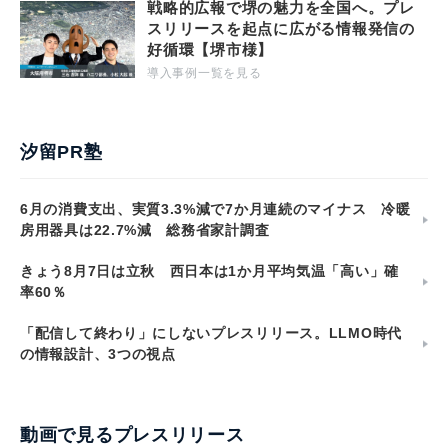
戦略的広報で堺の魅力を全国へ。プレ
スリリースを起点に広がる情報発信の
好循環【堺市様】
導入事例一覧を見る
汐留PR塾
6月の消費支出、実質3.3%減で7か月連続のマイナス 冷暖
房用器具は22.7%減 総務省家計調査
きょう8月7日は立秋 西日本は1か月平均気温「高い」確
率60％
「配信して終わり」にしないプレスリリース。LLMO時代
の情報設計、3つの視点
動画で見るプレスリリース