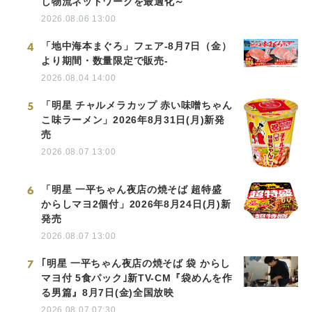
し物流ネットワークを最適化～
2026.08.06 13:00
4
「地中海本まぐろ」フェア-8月7日（金）
より期間・数量限定で販売-
2026.08.04 14:00
5
「明星 チャルメラカップ 赤い味噌ちゃん
こ味ラーメン」2026年8月31日(月)新発
売
2026.08.07 13:00
6
「明星 一平ちゃん夜店の焼そば 超特盛
からしマヨ2個付」2026年8月24日(月)新
発売
2026.08.07 13:00
7
｢明星 一平ちゃん夜店の焼そば 袋 からし
マヨ付 5食パック｣新TV-CM『袋めんを作
る男篇』8月7日(金)全国放映
2026.08.07 07:30