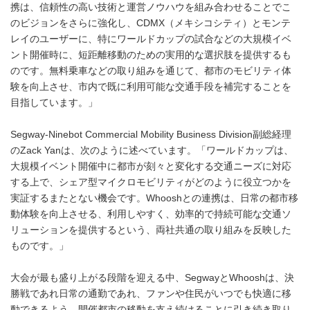
携は、信頼性の高い技術と運営ノウハウを組み合わせることでこ
のビジョンをさらに強化し、CDMX（メキシコシティ）とモンテ
レイのユーザーに、特にワールドカップの試合などの大規模イベ
ント開催時に、短距離移動のための実用的な選択肢を提供するも
のです。無料乗車などの取り組みを通じて、都市のモビリティ体
験を向上させ、市内で既に利用可能な交通手段を補完することを
目指しています。」
Segway-Ninebot Commercial Mobility Business Division副総経理
のZack Yanは、次のように述べています。「ワールドカップは、
大規模イベント開催中に都市が刻々と変化する交通ニーズに対応
する上で、シェア型マイクロモビリティがどのように役立つかを
実証するまたとない機会です。Whooshとの連携は、日常の都市移
動体験を向上させる、利用しやすく、効率的で持続可能な交通ソ
リューションを提供するという、両社共通の取り組みを反映した
ものです。」
大会が最も盛り上がる段階を迎える中、SegwayとWhooshは、決
勝戦であれ日常の通勤であれ、ファンや住民がいつでも快適に移
動できるよう、開催都市の移動を支え続けることに引き続き取り