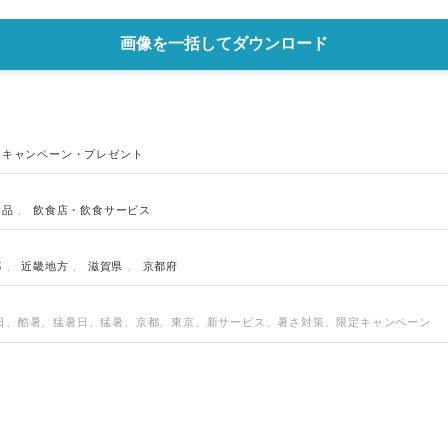
English
画像を一括してダウンロード
、
キャンペーン・プレゼント
食品
、
飲食店・飲食サービス
都
、
近畿地方
、
滋賀県
、
京都府
日、酷暑、猛暑日、猛暑、京都、東京、新サービス、暑さ対策、限定キャンペーン