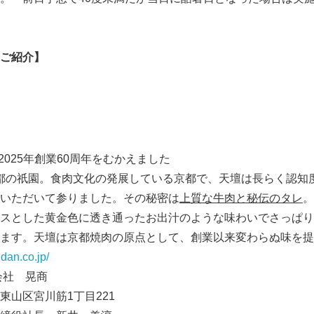
ご紹介】
 2025年創業60周年をむかえました
都の祇園。食肉文化の発展している京都で、天壇は長らく認知
いただいて参りました。その秘密は
上質な牛肉と秘伝のタレ
。
スとした黄金色に透き通ったお出汁のような味わいでさっぱり
ます。天壇は京都焼肉の原点として、創業以来変わらぬ味を提
dan.co.jp/
 晃商
山区宮川筋1丁目221