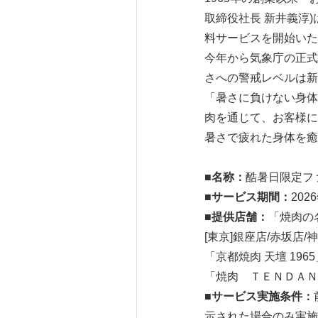
取締役社長 新井義淳
料サービスを開始いた
今年から気象庁の正式
さへの警戒レベルは新
「暑さに負けない身体
肉を通じて、お客様に
暑さで疲れた身体を癒
■
名称：
酷暑日限定フ
■
サービス期間：
20
■
提供店舗：
「焼肉の名
[東京]銀座店/赤坂店/
「京都焼肉 天壇 1965
「焼肉 ＴＥＮＤＡＮ
■
サービス実施条件：
示された場合のみ実施