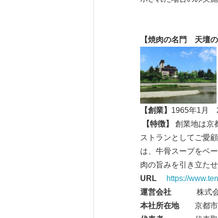
【焼肉の名門 天壇の
【創業】
1965年1月
【特徴】
創業地は京
ストランとしてご愛顧
は、牛骨スープをベー
肉の旨みを引き立たせ
URL
https://www.ten
運営会社
株式会社
本社所在地
京都市東