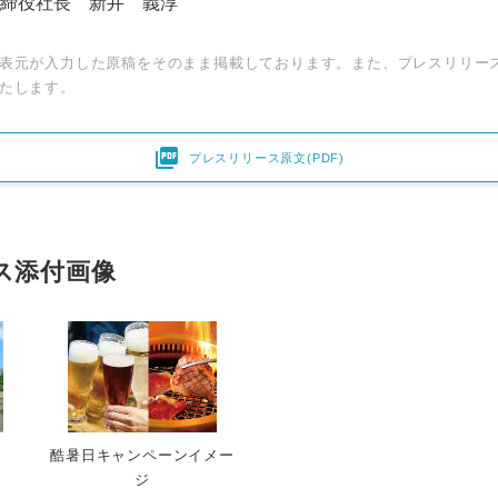
締役社長 新井 義淳
表元が入力した原稿をそのまま掲載しております。また、プレスリリー
たします。

プレスリリース原文(PDF)
ス添付画像
Japanese
酷暑日キャンペーンイメー
ジ