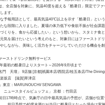
)は、全店舗を対象に、気温40度を超える「酷暑日」限定でフ
します。
な予報用語として、最高気温40℃以上を示す「酷暑日」とい
たな段階に入りました。夏場の体力低下や食欲不振が社会課題
づくりを、食から応援したい」という想いから、スタミナ食と
元気を届けたいという考えのもと、対象日にはファーストドリ
やしながら、美味しく活力をチャージしていただける機会を創
ァーストドリンク無料サービス
26年最初の酷暑日よりスタート～2026年9月頃まで
門 天壇」 9店舗 [京都]祇園本店/西院店/桂五条店/The Dinin
神楽坂店 [滋賀]草津店
」東京：MARUNOUCHI/ SENGAWA
 ニュースタイルビュッフェ」 京都 ：竹田店
前日17時時点で、気象庁の日中最高気温の予想が、店舗が位置
。 前日予想で40度未満だが当日に酷暑日となった場合は実