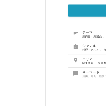

テーマ
新商品・新製品

ジャンル
料理・グルメ
、

エリア
関東地方
、
東京

キーワード
焼肉、外食、酷暑