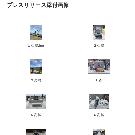
プレスリリース添付画像
1.矢嶋.jpg
2.矢嶋
3.矢嶋
4.森
5.高橋
6.高橋