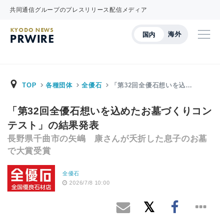
共同通信グループのプレスリリース配信メディア
KYODO NEWS
海外
国内
PRWIRE
TOP
各種団体
全優石
「第32回全優石想いを込…
「第32回全優石想いを込めたお墓づくりコン
テスト」の結果発表
長野県千曲市の矢嶋 康さんが夭折した息子のお墓
で大賞受賞
全優石
2026/7/8 10:00