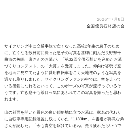
2026年7月8日
全国優良石材店の会
サイクリング中に交通事故で亡くなった高校2年生の息子のため
に、亡くなる数日前に撮った息子の写真を墓碑に刻んだ長野県千
曲市の矢嶋 康さんのお墓が、「第32回全優石想いを込めたお墓
づくりコンテスト」の「大賞」を受賞しました。仰向け姿勢で空
を地面に見立てたように愛用自転車をこぐ天地逆のような写真を
透かし彫りしました。サイクリングファンの中では、空を走って
いる感覚になれるといって、このポーズの写真が流行っているそ
うです。亡き息子も茶目っ気にあふれてこの写真を撮ったと思わ
れます。
山の斜面を開いた景色の良い傾斜地に立つお墓は、家名の代わり
に自転車専用記録装置に残っていた「1133km」を書道が得意な弟
さんが記した。「今も青空を駆けているね。走り疲れたらいつで