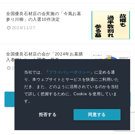
全国優良石材店の会実施の「今風お墓
参り川柳」の入選10作決定
2024/11/27
全国優良石材店の会が「2024年お墓購
入者アンケート調査」発表
2024/9/5
当社では、「
プライバシーポリシー
」に定める通
り、本ウェブサイトとサービスを快適にご利用いた
だき、また、どのように活用されているのかを当社
で詳しく把握するために、Cookie を使用していま
もっと見る
す。
同意する
拒否する