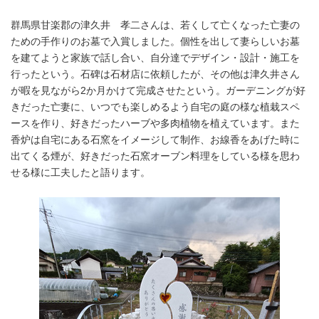
群馬県甘楽郡の津久井 孝二さんは、若くして亡くなった亡妻の
ための手作りのお墓で入賞しました。個性を出して妻らしいお墓
を建てようと家族で話し合い、自分達でデザイン・設計・施工を
行ったという。石碑は石材店に依頼したが、その他は津久井さん
が暇を見ながら2か月かけて完成させたという。ガーデニングが好
きだった亡妻に、いつでも楽しめるよう自宅の庭の様な植栽スペ
ースを作り、好きだったハーブや多肉植物を植えています。また
香炉は自宅にある石窯をイメージして制作、お線香をあげた時に
出てくる煙が、好きだった石窯オーブン料理をしている様を思わ
せる様に工夫したと語ります。