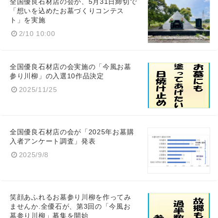
全国優良石材店の会が、5月31日締切で
「想いを込めたお墓づくりコンテス
ト」を実施
2/10 10:00
全国優良石材店の会実施の「今風お墓
参り川柳」の入選10作品決定
2025/11/25
全国優良石材店の会が「2025年お墓購
入者アンケート調査」発表
2025/9/8
笑顔あふれるお墓参り川柳を作ってみ
ませんか.全優石が、第3回の「今風お
墓参り川柳」募集を開始