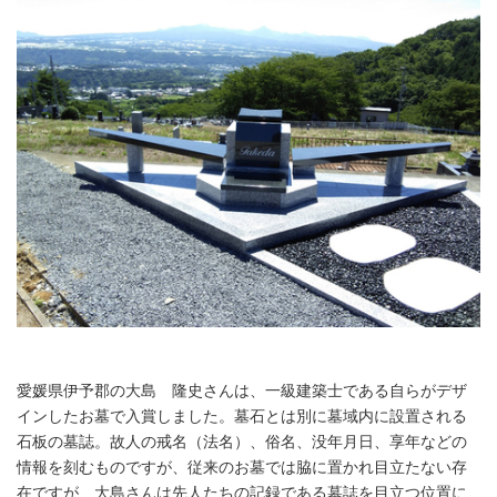
愛媛県伊予郡の大島 隆史さんは、一級建築士である自らがデザ
インしたお墓で入賞しました。墓石とは別に墓域内に設置される
石板の墓誌。故人の戒名（法名）、俗名、没年月日、享年などの
情報を刻むものですが、従来のお墓では脇に置かれ目立たない存
在ですが、大島さんは先人たちの記録である墓誌を目立つ位置に