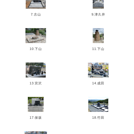
7.古山
9.津久井
10.下山
11.下山
13.宮沢
14.成田
17.保坂
18.竹田