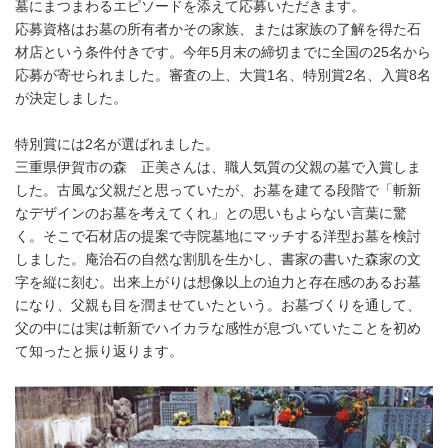
墓にまつまわるエピソードを添えて応募いただきます。
応募資格はお墓の所有者かその家族、または家族の了解を得た石
材店という条件付きです。今年5月末の締切までに全国の25名から
応募が寄せられました。審査の上、大賞1名、特別賞2名、入賞8名
が決定しました。
特別賞には2名が選ばれました。
三重県伊賀市の森 正美さんは、職人気質の父親の墓で入賞しま
した。古風な父親だと思っていたが、お墓を建てる段階で「斬新
なデザインのお墓を考えてくれ」との思いもよらない言葉に驚
く。そこで石材店の提案で寺院墓地にマッチする洋型お墓を検討
しました。庵治石の自然な割肌を生かし、書家の書いた森家の文
字を縦に刻む。出来上がりは想像以上の迫力と存在感のあるお墓
になり、父親も目を潤ませていたという。お墓づくりを通して、
父の中には実は斬新でハイカラな感性が息づいていたことを初め
て知ったと振り返ります。