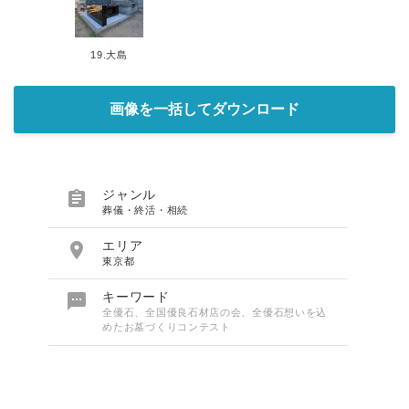
19.大島
画像を一括してダウンロード

ジャンル
葬儀・終活・相続

エリア
東京都

キーワード
全優石、全国優良石材店の会、全優石想いを込
めたお墓づくりコンテスト