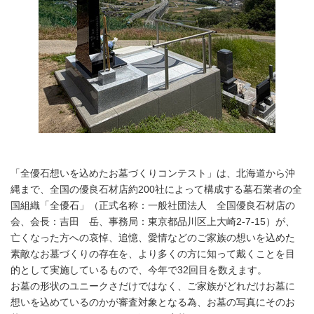
「全優石想いを込めたお墓づくりコンテスト」は、北海道から沖
縄まで、全国の優良石材店約200社によって構成する墓石業者の全
国組織「全優石」（正式名称：一般社団法人 全国優良石材店の
会、会長：吉田 岳、事務局：東京都品川区上大崎2-7-15）が、
亡くなった方への哀悼、追憶、愛情などのご家族の想いを込めた
素敵なお墓づくりの存在を、より多くの方に知って戴くことを目
的として実施しているもので、今年で32回目を数えます。
お墓の形状のユニークさだけではなく、ご家族がどれだけお墓に
想いを込めているのかが審査対象となる為、お墓の写真にそのお