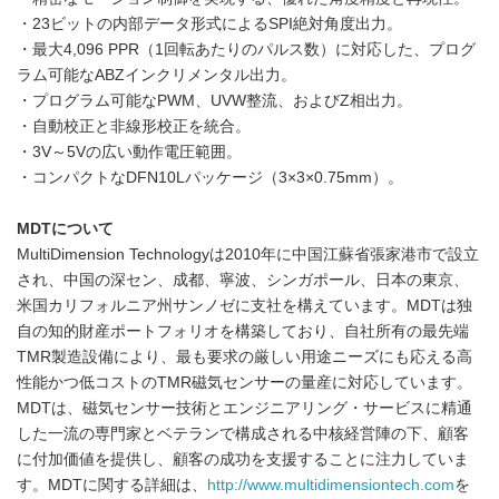
・23ビットの内部データ形式によるSPI絶対角度出力。
・最大4,096 PPR（1回転あたりのパルス数）に対応した、プログ
ラム可能なABZインクリメンタル出力。
・プログラム可能なPWM、UVW整流、およびZ相出力。
・自動校正と非線形校正を統合。
・3V～5Vの広い動作電圧範囲。
・コンパクトなDFN10Lパッケージ（3×3×0.75mm）。
MDTについて
MultiDimension Technologyは2010年に中国江蘇省張家港市で設立
され、中国の深セン、成都、寧波、シンガポール、日本の東京、
米国カリフォルニア州サンノゼに支社を構えています。MDTは独
自の知的財産ポートフォリオを構築しており、自社所有の最先端
TMR製造設備により、最も要求の厳しい用途ニーズにも応える高
性能かつ低コストのTMR磁気センサーの量産に対応しています。
MDTは、磁気センサー技術とエンジニアリング・サービスに精通
した一流の専門家とベテランで構成される中核経営陣の下、顧客
に付加価値を提供し、顧客の成功を支援することに注力していま
す。MDTに関する詳細は、
http://www.multidimensiontech.com
を