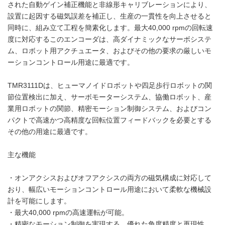
された自動ゲイン補正機能と非線形キャリブレーションにより、
設置に起因する磁気誤差を補正し、生産の一貫性を向上させると
同時に、組み立て工程を簡素化します。最大40,000 rpmの回転速
度に対応するこのエンコーダは、高ダイナミックなサーボシステ
ム、ロボット用アクチュエータ、およびその他の要求の厳しいモ
ーションコントロール用途に最適です。
TMR3111Dは、ヒューマノイドロボットや四足歩行ロボットの関
節位置検出に加え、サーボモーターシステム、協働ロボット、産
業用ロボットの関節、精密モーション制御システム、およびコン
パクトで高速かつ高精度な回転位置フィードバックを必要とする
その他の用途に最適です。
主な機能
・オンアクシスおよびオフアクシスの両方の磁気構成に対応して
おり、幅広いモーションコントロール用途において柔軟な機械設
計を可能にします。
・最大40,000 rpmの高速運転が可能。
・精密なモーション制御を実現する、優れた角度精度と再現性。