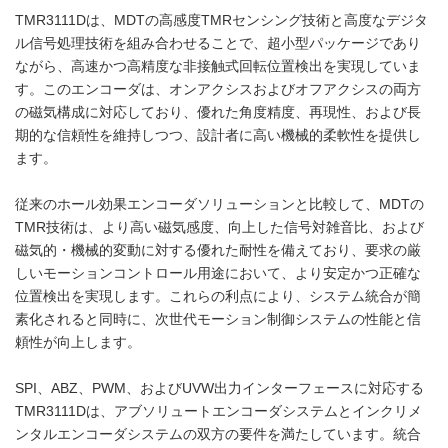
TMR3111Dは、MDTの高感度TMRセンシング技術と高度なデジタ
ル信号処理技術を組み合わせることで、超小型パッケージであり
ながら、高速かつ高精度な非接触式回転位置検出を実現していま
す。このエンコーダは、オンアクシスおよびオフアクシスの両方
の磁気構成に対応しており、優れた角度精度、再現性、および長
期的な信頼性を維持しつつ、設計者に高い機械的柔軟性を提供し
ます。
従来のホール効果エンコーダソリューションと比較して、MDTの
TMR技術は、より高い磁気感度、向上した信号対雑音比、および
磁気的・機械的変動に対する優れた耐性を備えており、要求の厳
しいモーションコントロール用途において、より安定かつ正確な
位置検出を実現します。これらの利点により、システム統合が簡
素化されると同時に、次世代モーション制御システムの性能と信
頼性が向上します。
SPI、ABZ、PWM、およびUVW出力インターフェースに対応する
TMR3111Dは、アブソリュートエンコーダシステムとインクリメ
ンタルエンコーダシステムの双方の要件を満たしています。統合