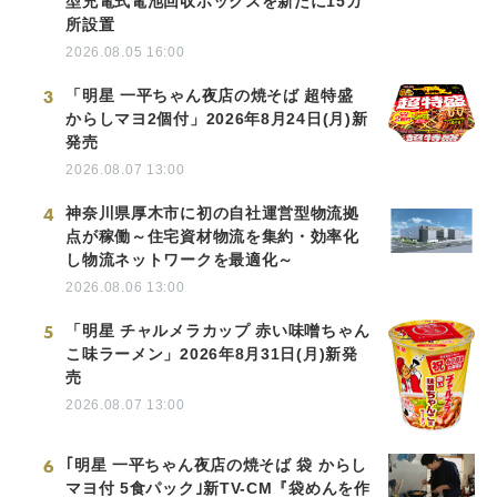
型充電式電池回収ボックスを新たに15カ
所設置
2026.08.05 16:00
3
「明星 一平ちゃん夜店の焼そば 超特盛
からしマヨ2個付」2026年8月24日(月)新
発売
2026.08.07 13:00
4
神奈川県厚木市に初の自社運営型物流拠
点が稼働～住宅資材物流を集約・効率化
し物流ネットワークを最適化～
2026.08.06 13:00
5
「明星 チャルメラカップ 赤い味噌ちゃん
こ味ラーメン」2026年8月31日(月)新発
売
2026.08.07 13:00
6
｢明星 一平ちゃん夜店の焼そば 袋 からし
マヨ付 5食パック｣新TV-CM『袋めんを作