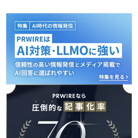
Japanese
English