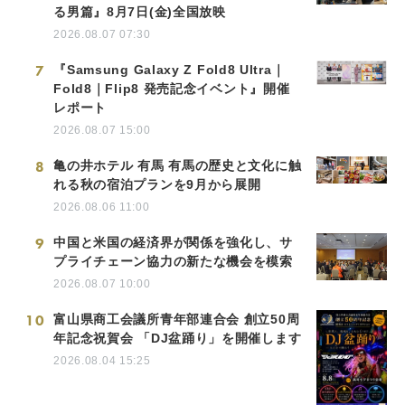
る男篇』8月7日(金)全国放映
2026.08.07 07:30
7
『Samsung Galaxy Z Fold8 Ultra｜
Fold8｜Flip8 発売記念イベント』開催
レポート
2026.08.07 15:00
8
亀の井ホテル 有馬 有馬の歴史と文化に触
れる秋の宿泊プランを9月から展開
2026.08.06 11:00
9
中国と米国の経済界が関係を強化し、サ
プライチェーン協力の新たな機会を模索
2026.08.07 10:00
10
富山県商工会議所青年部連合会 創立50周
年記念祝賀会 「DJ盆踊り」を開催します
2026.08.04 15:25