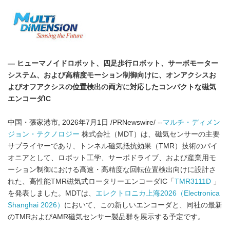
— ヒューマノイドロボット、四足歩行ロボット、サーボモーター
システム、および高精度モーション制御向けに、オンアクシスお
よびオフアクシスの位置検出の両方に対応したコンパクトな磁気
エンコーダIC
中国・張家港市, 2026年7月1日 /PRNewswire/ --
マルチ・ディメン
ジョン・テクノロジー
株式会社（MDT）は、磁気センサーの主要
サプライヤーであり、トンネル磁気抵抗効果（TMR）技術のパイ
オニアとして、ロボット工学、サーボドライブ、および産業用モ
ーション制御における高速・高精度な回転位置検出向けに設計さ
れた、高性能TMR磁気式ロータリーエンコーダIC「
TMR3111D
」
を発表しました。MDTは、
エレクトロニカ上海2026（Electronica
Shanghai 2026）
において、この新しいエンコーダと、同社の最新
のTMRおよびAMR磁気センサー製品群を展示する予定です。