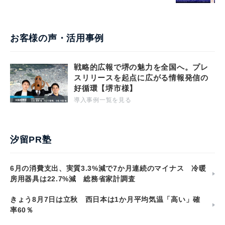
お客様の声・活用事例
戦略的広報で堺の魅力を全国へ。プレ
スリリースを起点に広がる情報発信の
好循環【堺市様】
導入事例一覧を見る
汐留PR塾
6月の消費支出、実質3.3%減で7か月連続のマイナス 冷暖
房用器具は22.7%減 総務省家計調査
きょう8月7日は立秋 西日本は1か月平均気温「高い」確
率60％