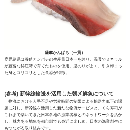
薩摩かんぱち（一貫）
鹿児島県は養殖カンパチの生産量日本一を誇り、温暖でミネラル
が豊富な錦江湾で育てたものを使用。脂のりがよく、引き締まっ
た身とコリコリとした食感が特徴。
(
参考
)
新幹線輸送を活用した朝〆鮮魚
について
物流における人手不足や労働時間の制限による輸送力低下の課
題に対し、新幹線を活用した新たな物流サービスと、くら寿司が
これまで築いてきた日本各地の漁業者様とのネットワークを活か
し、魅力ある地魚を都市部でも身近に楽しめ、日本の漁業創生に
もつながる取り組みです。