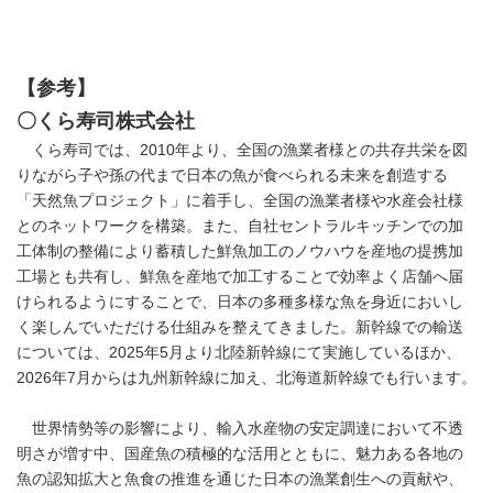
【参考】
〇
くら寿司株式会社
くら寿司では、2010年より、全国の漁業者様との共存共栄を図
りながら子や孫の代まで日本の魚が食べられる未来を創造する
「天然魚プロジェクト」に着手し、全国の漁業者様や水産会社様
とのネットワークを構築。また、自社セントラルキッチンでの加
工体制の整備により蓄積した鮮魚加工のノウハウを産地の提携加
工場とも共有し、鮮魚を産地で加工することで効率よく店舗へ届
けられるようにすることで、日本の多種多様な魚を身近においし
く楽しんでいただける仕組みを整えてきました。新幹線での輸送
については、2025年5月より北陸新幹線にて実施しているほか、
2026年7月からは九州新幹線に加え、北海道新幹線でも行います。
世界情勢等の影響により、輸入水産物の安定調達において不透
明さが増す中、国産魚の積極的な活用とともに、魅力ある各地の
魚の認知拡大と魚食の推進を通じた日本の漁業創生への貢献や、