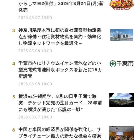
からしマヨ2個付」2026年8月24日(月)新
発売
2026.08.07 13:00
3
神奈川県厚木市に初の自社運営型物流拠
点が稼働～住宅資材物流を集約・効率化
し物流ネットワークを最適化～
2026.08.06 13:00
4
千葉市内にリチウムイオン電池などの小
型充電式電池回収ボックスを新たに15カ
所設置
2026.08.05 16:00
5
横浜vs沖縄尚学、8月10日甲子園で激
突 チケット完売の注目カード…28年前
にも横浜が演じた“伝説の一戦”
2026.08.07 19:00
6
中国と米国の経済界が関係を強化し、サ
プライチェーン協力の新たな機会を模索