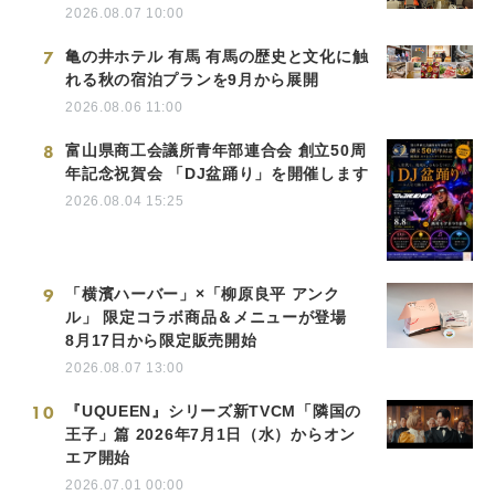
2026.08.07 10:00
7
亀の井ホテル 有馬 有馬の歴史と文化に触
れる秋の宿泊プランを9月から展開
2026.08.06 11:00
8
富山県商工会議所青年部連合会 創立50周
年記念祝賀会 「DJ盆踊り」を開催します
2026.08.04 15:25
9
「横濱ハーバー」×「柳原良平 アンク
ル」 限定コラボ商品＆メニューが登場
8月17日から限定販売開始
2026.08.07 13:00
10
『UQUEEN』シリーズ新TVCM「隣国の
王子」篇 2026年7月1日（水）からオン
エア開始
2026.07.01 00:00