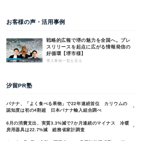
お客様の声・活用事例
戦略的広報で堺の魅力を全国へ。プレ
スリリースを起点に広がる情報発信の
好循環【堺市様】
導入事例一覧を見る
汐留PR塾
バナナ、「よく食べる果物」で22年連続首位 カリウムの
認知度は初の4割超 日本バナナ輸入組合調べ
6月の消費支出、実質3.3%減で7か月連続のマイナス 冷暖
房用器具は22.7%減 総務省家計調査