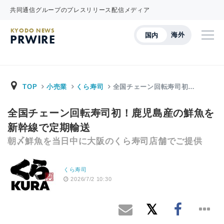
共同通信グループのプレスリリース配信メディア
KYODO NEWS
海外
国内
PRWIRE
TOP
小売業
くら寿司
全国チェーン回転寿司初…
全国チェーン回転寿司初！鹿児島産の鮮魚を
新幹線で定期輸送
朝〆鮮魚を当日中に大阪のくら寿司店舗でご提供
くら寿司
2026/7/2 10:30