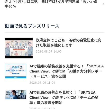
きょう8月7日は立秋 西日本は1か月平均気温「高い」確
率60％
動画で見るプレスリリース
政府全体でこども・若者の自殺防止に向
けた取組を強化します
2026.08.07 14:00
AIで組織の業務改善を支援する！ 「SKYSEA
Client View」の新CM「AI働き方分析レポー
トサービス」篇を公開
2026.08.06 11:04
AIで組織の改善点を見抜く！「SKYSEA
Client View」の新テレビCM「チームの変
革」篇の放映を開始