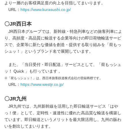
より一層のお客様満足度の向上を目指してまいります。
URL：
https://www.kurasushi.co.jp/
〇
JR
西日本
JR西日本グループでは、新幹線・特急列車などの旅客列車によ
り、高頻度・高品質に輸送する企業等向けの即日荷物輸送サービ
スで、企業等に新たな価値を創造・提供する取り組みを「荷もっ
シュッ！」というブランド名で展開しています。
また、「当日受付・即日配送」サービスとして、「荷もっシュ
ッ！ Quick 」も行っています 。
※「荷もっシュッ！」は、西日本旅客鉄道株式会社の登録商標です。
URL：
https://www.westjr.co.jp/
〇
JR
九州
JR九州では、九州新幹線を活用した即日輸送サービス「はや
っ！便」として、定時性・速達性に優れた高品質な輸送を構築し
ています。即日輸送というメリットを最大限活用し、九州の賑わ
いを創出してまいります。