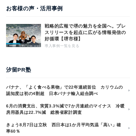
お客様の声・活用事例
戦略的広報で堺の魅力を全国へ。プレ
スリリースを起点に広がる情報発信の
好循環【堺市様】
導入事例一覧を見る
汐留PR塾
バナナ、「よく食べる果物」で22年連続首位 カリウムの
認知度は初の4割超 日本バナナ輸入組合調べ
6月の消費支出、実質3.3%減で7か月連続のマイナス 冷暖
房用器具は22.7%減 総務省家計調査
きょう8月7日は立秋 西日本は1か月平均気温「高い」確
率60％