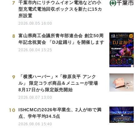
7
千葉市内にリチウムイオン電池などの小
型充電式電池回収ボックスを新たに15カ
所設置
2026.08.05 16:00
8
富山県商工会議所青年部連合会 創立50周
年記念祝賀会 「DJ盆踊り」を開催します
2026.08.04 15:25
9
「横濱ハーバー」×「柳原良平 アンク
ル」 限定コラボ商品＆メニューが登場
8月17日から限定販売開始
2026.08.07 13:00
10
ISHCMCの2026年卒業生、2人がIBで満
点、学年平均34.5点
2026.08.06 15:40