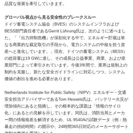
品質な発展を牽引していきます。
グローバル視点から見る安全性のブレークスルー
ドイツ蓄電システム協会（BVES）のシステムインフラおよび
BESS部門責任者であるGerrit Lührung氏は、次のように述べまし
た。「『出力抑制危機』が深刻化する中で、エネルギー貯蔵は単
なる商業的な裁定取引の手段から、電力システムの中核を担う資
産へと進化しています。」現在、ドイツの蓄電システム（BESS）
の総容量は19 GWに達し、その成長は公益事業、商業、および産
業部門によって牽引されています。今後3年間で、業界は規制上の
制約を克服し、新たな安全ガイドラインに対応しつつ、システム
価値の創出を進める必要があります。
Netherlands Institute for Public Safety（NIPV）エネルギー・交通
安全担当アドバイザーであるTom Hessels氏は、バッテリー火災が
増加傾向にあると指摘し、その根本的な課題は「情報のサイロ
化」にあるとの見解を示しています。同氏は、消防当局とメーカ
ー間の情報格差を解消するため、UL 9540Aの試験データ（例：熱
暴走の持続時間）の開示や、24時間365日対応のメーカーサポート