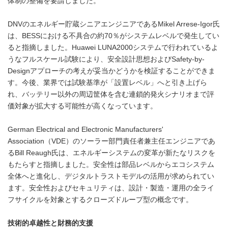
体制の整備を要請しました。
DNVのエネルギー貯蔵シニアエンジニアであるMikel Arrese-Igor氏
は、BESSにおける不具合の約70％がシステムレベルで発生してい
ると指摘しました。Huawei LUNA2000システムで行われているよ
うなフルスケール試験により、安全設計思想およびSafety-by-
Designアプローチの考えが妥当かどうかを検証することができま
す。今後、業界では試験基準が「設置レベル」へと引き上げら
れ、バッテリー以外の周辺筐体を含む連鎖的発火シナリオまで評
価対象が拡大する可能性が高くなっています。
German Electrical and Electronic Manufacturers'
Association（VDE）のソーラー部門責任者兼主任エンジニアであ
るBill Reaugh氏は、エネルギーシステムの変革が新たなリスクを
もたらすと指摘しました。安全性は部品レベルからエコシステム
全体へと進化し、デジタルトラストモデルの活用が求められてい
ます。安全性およびセキュリティは、設計・製造・運用の全ライ
フサイクルを対象とするクローズドループ型の概念です。
技術的卓越性と財務的支援