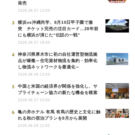
発売
2026.08.07 13:00
3
横浜vs沖縄尚学、8月10日甲子園で激
突 チケット完売の注目カード…28年前
にも横浜が演じた“伝説の一戦”
2026.08.07 19:00
4
神奈川県厚木市に初の自社運営型物流拠
点が稼働～住宅資材物流を集約・効率化
し物流ネットワークを最適化～
2026.08.06 13:00
5
中国と米国の経済界が関係を強化し、サ
プライチェーン協力の新たな機会を模索
2026.08.07 10:00
6
亀の井ホテル 有馬 有馬の歴史と文化に触
れる秋の宿泊プランを9月から展開
2026.08.06 11:00