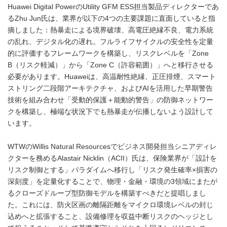
Huawei Digital PowerのUtility GFM ESS担当製品ディレクターであ
るZhu Jun氏は、業界が以下の4つの主要課題に直面していると指
摘しました：熱暴走による境界破壊、高電圧絶縁不良、電力系統
の乱れ、デジタル化の遅れ。フルライフサイクルの安全性を定量
的に評価するフレームワークを構築し、リスクレベルを「Zone
B（リスク軽減）」から「Zone C（許容範囲）」へと移行させる
必要があります。Huaweiは、高温耐性絶縁、正圧排煙、スマート
ストリング二段階アーキテクチャ、およびAIを活用した早期警告
技術を組み合わせ「受動的保護＋能動的警告」の防御ネットワー
クを構築し、極端な状況下でも熱暴走が伝播しないよう設計して
います。
WTWのWillis Natural Resourcesでビジネス開発担当シニアディレ
クターを務めるAlastair Nicklin（ACII）氏は、保険業界が「設計を
リスク制御とする」パラダイムへ移行し「リスク発生確率×損害の
深刻度」を定量化することで、物理・金融・環境の3領域にまたが
るクローズドループ型防御モデルを構築すべきだと提唱しまし
た。これには、防火区画の離隔距離をマイクロ環境レベルの封じ
込めへと拡張すること、設備修理を収益中断リスクのヘッジとし