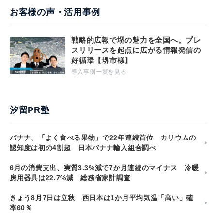
お客様の声・活用事例
戦略的広報で堺の魅力を全国へ。プレ
スリリースを起点に広がる情報発信の
好循環【堺市様】
導入事例一覧を見る
汐留PR塾
バナナ、「よく食べる果物」で22年連続首位 カリウムの
認知度は初の4割超 日本バナナ輸入組合調べ
6月の消費支出、実質3.3%減で7か月連続のマイナス 冷暖
房用器具は22.7%減 総務省家計調査
きょう8月7日は立秋 西日本は1か月平均気温「高い」確
率60％