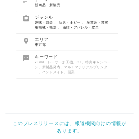

新商品・新製品

ジャンル
趣味・娯楽
、
玩具・ホビー
、
産業用・業務
用機械・機器
、
繊維・アパレル・皮革

エリア
東京都

キーワード
xTool、レーザー加工機、O1、特典キャンペー
ン、新製品発表、マルチマテリアルプリンタ
ー、ハンドメイド、副業
このプレスリリースには、報道機関向けの情報が
あります。