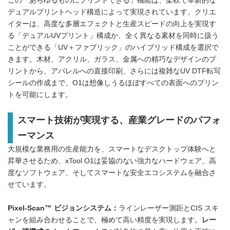
この「あらゆるものにプリントできる」機能は、柔軟で革新的な
デュアルプリントヘッド構造によって実現されています。クリエ
イターは、高度な多層エフェクトと生産スピードの向上を実現す
る「デュアルUVプリント」構成か、全く異なる素材を同時に扱う
ことができる「UV＋ファブリック」のハイブリッド構成を選択で
きます。木材、アクリル、ガラス、金属への精巧なデザインのプ
リントから、アパレルへの直接印刷、さらには複雑なUV DTF転写
シールの作成まで、O1は想像しうるほぼすべての表面へのプリン
トを可能にします。
スマート技術が実現する、産業グレードのパフォ
ーマンス
大規模な業務用の生産能力を、スマートなデスクトップ体験へと
昇華させるため、xTool O1は妥協のない強力なハードウェア、高
度なソフトウェア、そしてスマートな安全エコシステムを融合さ
せています。
Pixel-Scan™ ビジョンシステム：
ラインレーザー測距とCIS スキ
ャンを組み合わせることで、極めて高い精度を実現します。
レー