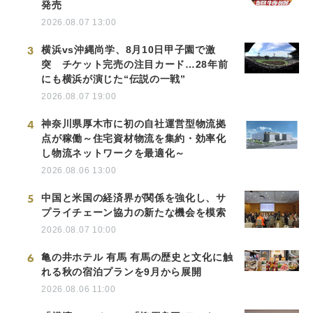
発売
2026.08.07 13:00
3
横浜vs沖縄尚学、8月10日甲子園で激
突 チケット完売の注目カード…28年前
にも横浜が演じた“伝説の一戦”
2026.08.07 19:00
4
神奈川県厚木市に初の自社運営型物流拠
点が稼働～住宅資材物流を集約・効率化
し物流ネットワークを最適化～
2026.08.06 13:00
5
中国と米国の経済界が関係を強化し、サ
プライチェーン協力の新たな機会を模索
2026.08.07 10:00
6
亀の井ホテル 有馬 有馬の歴史と文化に触
れる秋の宿泊プランを9月から展開
2026.08.06 11:00