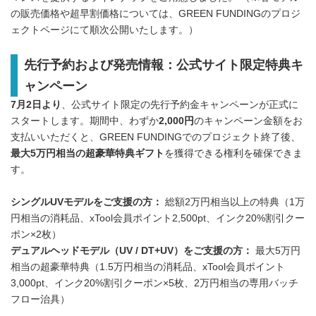
の販売価格や超早割価格については、GREEN FUNDINGのプロジ
ェクトページにて順次公開いたします。）
先行予約および発売情報：公式サイト限定特典キ
ャンペーン
7月2日より
、公式サイト限定の先行予約金キャンペーンが正式に
スタートします。期間中、わずか
2,000円
のキャンペーン金額をお
支払いいただくと、GREEN FUNDINGでのプロジェクト終了後、
最大5万円相当の超豪華特典ギフト
を獲得できる権利を確保できま
す。
シングルUVモデルをご支援の方：
総額2万円相当以上の特典（1万
円相当の消耗品、xTool会員ポイント2,500pt、インク20%割引クー
ポン×2枚）
デュアルヘッドモデル（UV / DT+UV）をご支援の方：
最大5万円
相当の超豪華特典（1.5万円相当の消耗品、xTool会員ポイント
3,000pt、インク20%割引クーポン×5枚、2万円相当の専用バッチ
フロー治具）