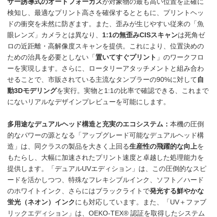
ザー誘導式のオートフォーカス
が対象物の最も高い位置を正確に
検知し、最適なプリント高さを確保するとともに、プリントヘッ
ドの衝突を未然に防ぎます。また、歪みが生じやすい従来の「魚
眼レンズ」カメラとは異なり、
1:1の無歪みCISスキャン
は死角ゼ
ロの近距離・高解像度スキャンを提供。これにより、位置決めの
ための治具を必要としない「
置いてすぐプリント
」のワークフロ
ーを実現します。さらに、ロータリーアタッチメントと組み合わ
せることで、市販されている主流なタンブラーの90%に対して
自
動3Dモデリング
を実行。実物と1:1の比率で確認できる、これまで
にないリアルなデザインプレビューを可能にします。
多用途なデュアルヘッド構造と充実のエコシステム：
本機の圧倒
的なパワーの源となる「アップグレード可能なデュアルヘッド構
造」は、同クラスの製品を大きく上回る
生産性の飛躍的な向上
を
もたらし、大幅に加速されたプリント速度と卓越した処理能力を
提供します。「デュアルUVエディション」は、この圧倒的なスピ
ードを活かしつつ、特殊なフレキシブルインク、ソフト／ハード
のホワイトインク、さらにはブラックライトで
発光する鮮やかな
蛍光（ネオン）インク
にも対応しています。また、「UV＋ファブ
リックエディション」は、OEKO-TEX® 認証を取得したシステム