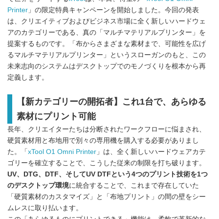
Printer
」の限定特典キャンペーンを開始しました。今回の発表
は、クリエイティブおよびビジネス市場に全く新しいハードウェ
アのカテゴリーである、真の「マルチマテリアルプリンター」を
提案するものです。「布からさまざまな素材まで、可能性を広げ
るマルチマテリアルプリンター」というスローガンのもと、この
未来志向のシステムはデスクトップでのモノづくりを根本から再
定義します。
【新カテゴリーの開拓者】これ1台で、あらゆる
素材にプリント可能
長年、クリエイターたちは分断されたワークフローに悩まされ、
硬質素材用と布地用で別々の専用機を購入する必要がありまし
た。「
xTool O1 Omni Printer
」は、全く新しいハードウェアカテ
ゴリーを確立することで、こうした従来の制限を打ち破ります。
UV、DTG、DTF、そしてUV DTFという4つのプリント技術を1つ
のデスクトップ環境
に統合することで、これまで存在していた
「硬質素材のカスタマイズ」と「布地プリント」の間の壁をシー
ムレスに取り払います。