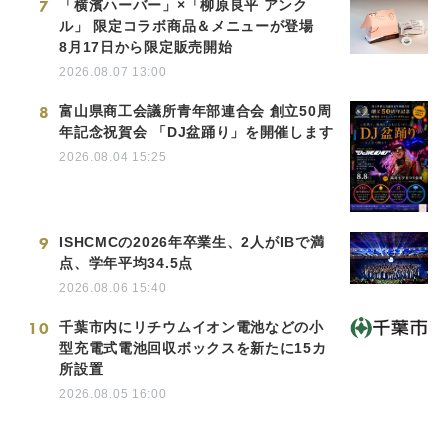
7
「横濱ハーバー」×「柳原良平 アンク
ル」 限定コラボ商品＆メニューが登場
8月17日から限定販売開始
2026.08.07 13:00
8
富山県商工会議所青年部連合会 創立50周
年記念祝賀会 「DJ盆踊り」を開催します
2026.08.04 15:25
9
ISHCMCの2026年卒業生、2人がIBで満
点、学年平均34.5点
2026.08.06 15:40
10
千葉市内にリチウムイオン電池などの小
型充電式電池回収ボックスを新たに15カ
所設置
2026.08.05 16:00