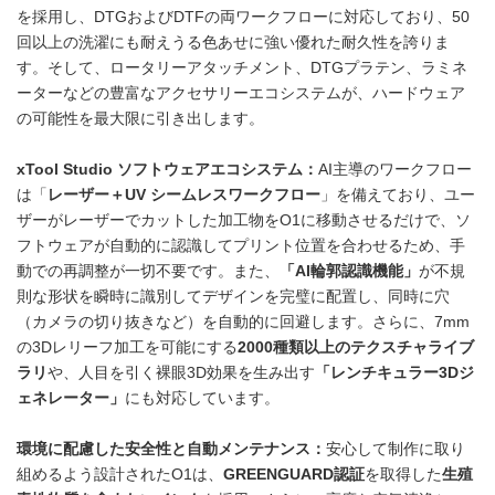
を採用し、DTGおよびDTFの両ワークフローに対応しており、50
回以上の洗濯にも耐えうる色あせに強い優れた耐久性を誇りま
す。そして、ロータリーアタッチメント、DTGプラテン、ラミネ
ーターなどの豊富なアクセサリーエコシステムが、ハードウェア
の可能性を最大限に引き出します。
xTool Studio ソフトウェアエコシステム：
AI主導のワークフロー
は「
レーザー＋UV シームレスワークフロー
」を備えており、ユー
ザーがレーザーでカットした加工物をO1に移動させるだけで、ソ
フトウェアが自動的に認識してプリント位置を合わせるため、手
動での再調整が一切不要です。また、
「AI輪郭認識機能」
が不規
則な形状を瞬時に識別してデザインを完璧に配置し、同時に穴
（カメラの切り抜きなど）を自動的に回避します。さらに、7mm
の3Dレリーフ加工を可能にする
2000種類以上のテクスチャライブ
ラリ
や、人目を引く裸眼3D効果を生み出す
「レンチキュラー3Dジ
ェネレーター」
にも対応しています。
環境に配慮した安全性と自動メンテナンス：
安心して制作に取り
組めるよう設計されたO1は、
GREENGUARD認証
を取得した
生殖