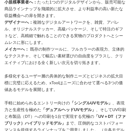
小規模事業者へ：
たった1つのデジタルデザインから、販売可能な
商品ラインナップを飛躍的に拡大させ、より利益率の高い新たな
収益機会への扉を開きます。
デザイナーへ：
複雑なデジタルアートワークを、雑貨、アパレ
ル、オリジナルステッカー、高級パッケージ、そして特注のギフ
トなど、高精細で触れることのできる実物のプロダクトへとシー
ムレスに形にします。
メイカーへ：
既存の制作ツールに、フルカラーの表現力、立体的
なテクスチャ、そして幅広い素材選びの自由度をプラスし、クリ
エイティブにおける全く新しい次元を切り拓きます。
多様化するユーザー層の具体的な制作ニーズとビジネスの拡大目
標に完璧に応えるため、xToolはニーズに合わせて選べる3つの価
値あるモデルを展開します。
手軽に始められるエントリー向けの
「シングルUVモデル」
、表現
力と生産性を極めた
「デュアルヘッドUVモデル」
、そしてUV印刷
と布製品（DT）への印刷を1台で実現する究極の
「UV＋DT（ファ
ブリック）ハイブリッドモデル」
まで、圧倒的なコストパフォー
マンスを提供するラインナップをご用意しました。 （※各モデル