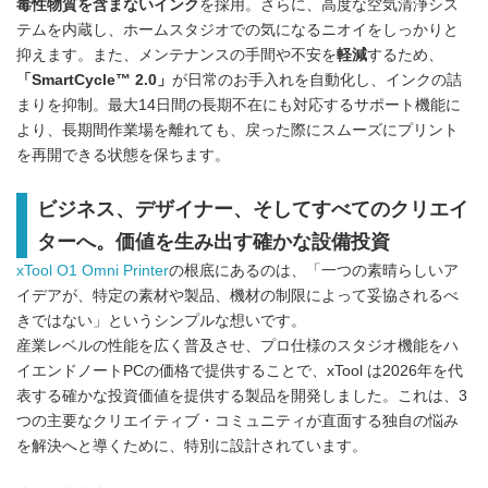
毒性物質を含まないインク
を採用。さらに、高度な空気清浄シス
テムを内蔵し、ホームスタジオでの気になるニオイをしっかりと
抑えます。また、メンテナンスの手間や不安を
軽減
するため、
「SmartCycle™ 2.0」
が日常のお手入れを自動化し、インクの詰
まりを抑制。最大14日間の長期不在にも対応するサポート機能に
より、長期間作業場を離れても、戻った際にスムーズにプリント
を再開できる状態を保ちます。
ビジネス、デザイナー、そしてすべてのクリエイ
ターへ。価値を生み出す確かな設備投資
xTool O1 Omni Printer
の根底にあるのは、「一つの素晴らしいア
イデアが、特定の素材や製品、機材の制限によって妥協されるべ
きではない」というシンプルな想いです。
産業レベルの性能を広く普及させ、プロ仕様のスタジオ機能をハ
イエンドノートPCの価格で提供することで、xTool は2026年を代
表する確かな投資価値を提供する製品を開発しました。これは、3
つの主要なクリエイティブ・コミュニティが直面する独自の悩み
を解決へと導くために、特別に設計されています。