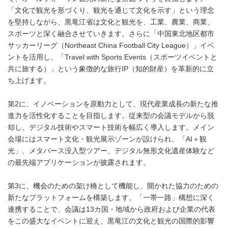
「文化で観光を形づくり、観光を通じて文化を示す」という理念
を堅持しながら、黒竜江省は文化と観光を、工業、農業、商業、
スポーツと深く融合させていきます。さらに「中国東北地区都市
サッカーリーグ（Northeast China Football City League）」イベ
ントを活用し、「Travel with Sports Events（スポーツイベントと
共に旅する）」という象徴的な旅行IP（知的財産）を革新的に立
ち上げます。
第2に、イノベーションを原動力として、現代産業成長の新たな推
進力を活性化することを目指します。従来型の会議モデルから脱
却し、デジタル技術やスマート技術を幅広く導入します。メイン
会場にはスマート文化・観光展示ゾーンが設けられ、「AI＋観
光」、メタバース没入型ツアー、デジタル無形文化遺産体験など
の最先端アプリケーションが披露されます。
第3に、機会のための架け橋として機能し、開かれた協力のための
新たなプラットフォームを構築します。「一帯一路」構想に深く
連携することで、会議は13カ国・地域から政府および企業の代表
をこの盛大なイベントに迎え、黒竜江の文化と観光の国際的影響