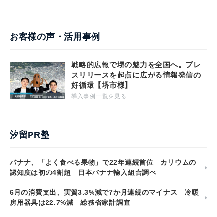
お客様の声・活用事例
戦略的広報で堺の魅力を全国へ。プレ
スリリースを起点に広がる情報発信の
好循環【堺市様】
導入事例一覧を見る
汐留PR塾
バナナ、「よく食べる果物」で22年連続首位 カリウムの
認知度は初の4割超 日本バナナ輸入組合調べ
6月の消費支出、実質3.3%減で7か月連続のマイナス 冷暖
房用器具は22.7%減 総務省家計調査