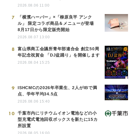
2026.08.06 11:00
7
「横濱ハーバー」×「柳原良平 アンク
ル」 限定コラボ商品＆メニューが登場
8月17日から限定販売開始
2026.08.07 13:00
8
富山県商工会議所青年部連合会 創立50周
年記念祝賀会 「DJ盆踊り」を開催します
2026.08.04 15:25
9
ISHCMCの2026年卒業生、2人がIBで満
点、学年平均34.5点
2026.08.06 15:40
10
千葉市内にリチウムイオン電池などの小
型充電式電池回収ボックスを新たに15カ
所設置
2026.08.05 16:00