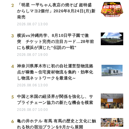
2
「明星 一平ちゃん夜店の焼そば 超特盛
からしマヨ2個付」2026年8月24日(月)新
発売
2026.08.07 13:00
3
横浜vs沖縄尚学、8月10日甲子園で激
突 チケット完売の注目カード…28年前
にも横浜が演じた“伝説の一戦”
2026.08.07 19:00
4
神奈川県厚木市に初の自社運営型物流拠
点が稼働～住宅資材物流を集約・効率化
し物流ネットワークを最適化～
2026.08.06 13:00
5
中国と米国の経済界が関係を強化し、サ
プライチェーン協力の新たな機会を模索
2026.08.07 10:00
6
亀の井ホテル 有馬 有馬の歴史と文化に触
れる秋の宿泊プランを9月から展開