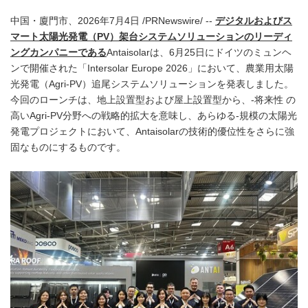
中国・廈門市、2026年7月4日 /PRNewswire/ --
デジタルおよびス
マート太陽光発電（PV）架台システムソリューションのリーディ
ングカンパニーである
Antaisolarは、6月25日にドイツのミュンヘ
ンで開催された「Intersolar Europe 2026」において、農業用太陽
光発電（Agri-PV）追尾システムソリューションを発表しました。
今回のローンチは、地上設置型および屋上設置型から、‑将来性 の
高いAgri‑PV分野への戦略的拡大を意味し、あらゆる‑規模の太陽光
発電プロジェクトにおいて、Antaisolarの技術的優位性をさらに強
固なものにするものです。