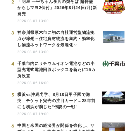
2
「明星 一平ちゃん夜店の焼そば 超特盛
からしマヨ2個付」2026年8月24日(月)新
発売
2026.08.07 13:00
3
神奈川県厚木市に初の自社運営型物流拠
点が稼働～住宅資材物流を集約・効率化
し物流ネットワークを最適化～
2026.08.06 13:00
4
千葉市内にリチウムイオン電池などの小
型充電式電池回収ボックスを新たに15カ
所設置
2026.08.05 16:00
5
横浜vs沖縄尚学、8月10日甲子園で激
突 チケット完売の注目カード…28年前
にも横浜が演じた“伝説の一戦”
2026.08.07 19:00
6
中国と米国の経済界が関係を強化し、サ