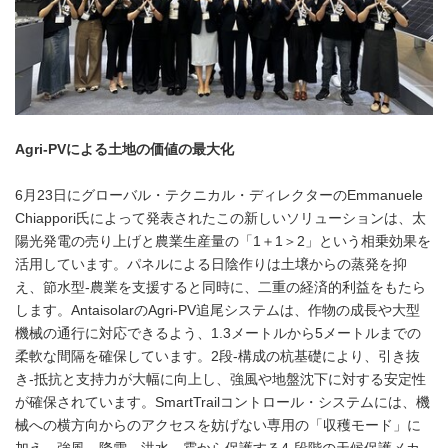
Agri-PVによる土地の価値の最大化
6月23日にグローバル・テクニカル・ディレクターのEmmanuele
Chiappori氏によって発表されたこの新しいソリューションは、太
陽光発電の売り上げと農業生産量の「1＋1＞2」という相乗効果を
活用しています。パネルによる日陰作りは土壌からの蒸発を抑
え、節水型‑農業を支援すると同時に、二重の経済的利益をもたら
します。AntaisolarのAgri-PV追尾システムは、作物の成長や大型
機械の通行に対応できるよう、1.3メートルから5メートルまでの
柔軟な間隔を確保しています。2段‑構成の杭基礎により、引き抜
き‑抵抗と支持力が大幅に向上し、強風や地盤沈下に対する安定性
が確保されています。SmartTrailコントロール・システムには、機
械への横方向からのアクセスを妨げない専用の「収穫モード」に