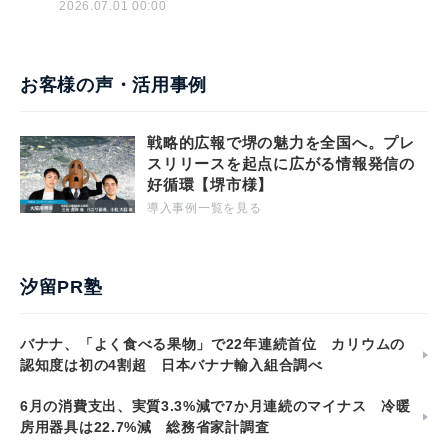
2026.07.01 00:00
お客様の声・活用事例
戦略的広報で堺の魅力を全国へ。プレ
スリリースを起点に広がる情報発信の
好循環【堺市様】
導入事例一覧を見る
汐留PR塾
バナナ、「よく食べる果物」で22年連続首位 カリウムの
認知度は初の4割超 日本バナナ輸入組合調べ
6月の消費支出、実質3.3%減で7か月連続のマイナス 冷暖
房用器具は22.7%減 総務省家計調査