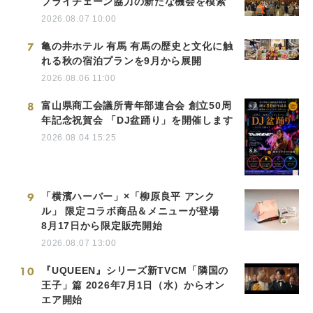
プライチェーン協力の新たな機会を模索
2026.08.07 10:00
7
亀の井ホテル 有馬 有馬の歴史と文化に触
れる秋の宿泊プランを9月から展開
2026.08.06 11:00
8
富山県商工会議所青年部連合会 創立50周
年記念祝賀会 「DJ盆踊り」を開催します
2026.08.04 15:25
9
「横濱ハーバー」×「柳原良平 アンク
ル」 限定コラボ商品＆メニューが登場
8月17日から限定販売開始
2026.08.07 13:00
10
『UQUEEN』シリーズ新TVCM「隣国の
王子」篇 2026年7月1日（水）からオン
エア開始