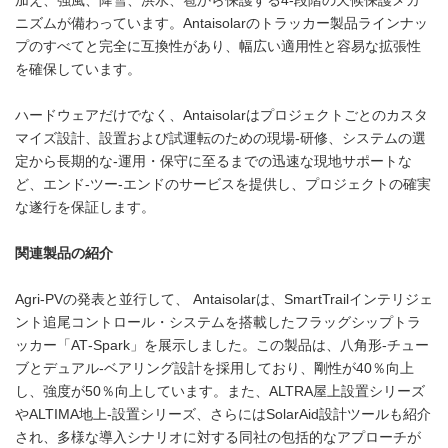
加え、強風、降雪、洪水、雹から保護する4‑段階の天候保護メカ
ニズムが備わっています。Antaisolarのトラッカー製品ラインナッ
プのすべてと完全に互換性があり、幅広い適用性と容易な拡張性
を確保しています。
ハードウェアだけでなく、Antaisolarはプロジェクトごとのカスタ
マイズ設計、設置および試運転のための現場‑研修、システムの選
定から長期的な‑運用・保守に至るまでの迅速な現地サポートな
ど、エンド‑ツー‑エンドのサービスを提供し、プロジェクトの確実
な遂行を保証します。
関連製品の紹介
Agri‑PVの発表と並行して、 Antaisolarは、SmartTrailインテリジェ
ント追尾コントロール・システムを搭載したフラッグシップトラ
ッカー「AT‑Spark」を展示しました。この製品は、八角形‑チュー
ブとデュアル‑ベアリング設計を採用しており、剛性が40％向上
し、強度が50％向上しています。また、ALTRA屋上設置シリーズ
やALTIMA地上‑設置シリーズ、さらにはSolarAid設計ツールも紹介
され、多様な導入シナリオに対する同社の包括的なアプローチが