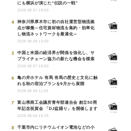
にも横浜が演じた“伝説の一戦”
2026.08.07 19:00
4
神奈川県厚木市に初の自社運営型物流拠
点が稼働～住宅資材物流を集約・効率化
し物流ネットワークを最適化～
2026.08.06 13:00
5
中国と米国の経済界が関係を強化し、サ
プライチェーン協力の新たな機会を模索
2026.08.07 10:00
6
亀の井ホテル 有馬 有馬の歴史と文化に触
れる秋の宿泊プランを9月から展開
2026.08.06 11:00
7
富山県商工会議所青年部連合会 創立50周
年記念祝賀会 「DJ盆踊り」を開催します
2026.08.04 15:25
8
千葉市内にリチウムイオン電池などの小