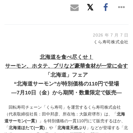
2026 年 7 月 7 日
くら寿司株式会社
北海道を食べ尽くせ！
サーモン、ホタテ、ブリなど豪華食材が一堂に会す
「北海道」フェア
“北海道サーモン”が特別価格の110円で登場
―7月10日（金）から期間・数量限定で販売―
回転寿司チェーン「くら寿司」を運営するくら寿司株式会社
（代表取締役社長：田中邦彦、所在地：大阪府堺市）は、「
北海
道サーモン
(
一貫）
」を特別価格の一貫110円にて販売するほか、
「
北海道ほたて
(
一貫
)
」や「
北海道天然ぶり
」などが登場する「北