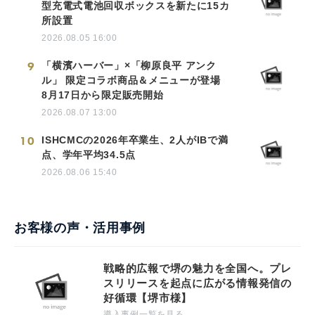
型充電式電池回収ボックスを新たに15カ
所設置
2026.08.05 16:00
9
「横濱ハーバー」×「柳原良平 アンク
ル」 限定コラボ商品＆メニューが登場
8月17日から限定販売開始
2026.08.07 13:00
10
ISHCMCの2026年卒業生、2人がIBで満
点、学年平均34.5点
2026.08.06 15:40
お客様の声・活用事例
戦略的広報で堺の魅力を全国へ。プレ
スリリースを起点に広がる情報発信の
好循環【堺市様】
導入事例一覧を見る