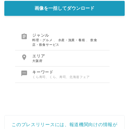
画像を一括してダウンロード

ジャンル
料理・グルメ
、
水産・漁業・養殖
、
飲食
店・飲食サービス

エリア
大阪府

キーワード
くら寿司、くら、寿司、北海道フェア
このプレスリリースには、報道機関向けの情報が