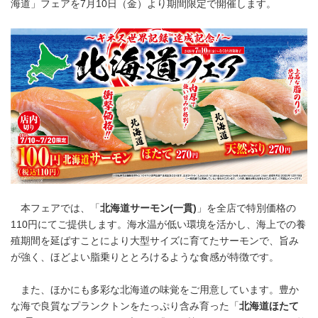
海道」フェアを7月10日（金）より期間限定で開催します。
本フェアでは、「
北海道サーモン
(
一貫
)
」を全店で特別価格の
110円にてご提供します。海水温が低い環境を活かし、海上での養
殖期間を延ばすことにより大型サイズに育てたサーモンで、旨み
が強く、ほどよい脂乗りととろけるような食感が特徴です。
また、ほかにも多彩な北海道の味覚をご用意しています。豊か
な海で良質なプランクトンをたっぷり含み育った「
北海道ほたて