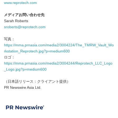
www.reprotech.com
メディアお問い合わせ先
Sarah Roberts
sroberts@reprotech.com
写真：
https://mma.prnasia.com/media2/3004224/The_TMRW_Vault_Wo
rkstation_Reprotech.jpg?p=medium600
ロゴ：
https://mma.prnasia.com/media2/3004244/Reprotech_LLC_Logo
_Logo.jpg?p=medium600
（日本語リリース：クライアント提供）
PR Newswire Asia Ltd.