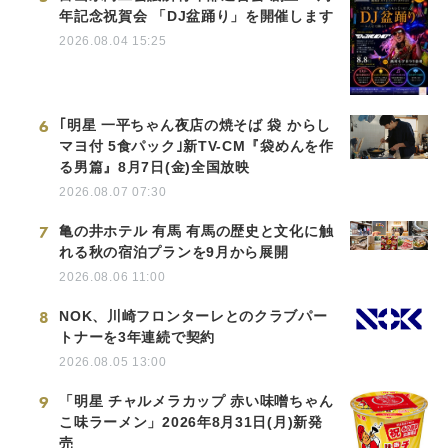
年記念祝賀会 「DJ盆踊り」を開催します
2026.08.04 15:25
6
｢明星 一平ちゃん夜店の焼そば 袋 からし
マヨ付 5食パック｣新TV-CM『袋めんを作
る男篇』8月7日(金)全国放映
2026.08.07 07:30
7
亀の井ホテル 有馬 有馬の歴史と文化に触
れる秋の宿泊プランを9月から展開
2026.08.06 11:00
8
NOK、川崎フロンターレとのクラブパー
トナーを3年連続で契約
2026.08.05 13:00
9
「明星 チャルメラカップ 赤い味噌ちゃん
こ味ラーメン」2026年8月31日(月)新発
売