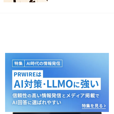
Japanese
English