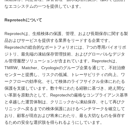
なエコシステムの一つを提供しています。
Reprotechについて
Reprotechは、生殖検体の保護、管理、および長期保存に関する製
品およびサービスを提供する業界をリードする企業です。
Reprotechの総合的なポートフォリオには、7つの専用バイオリポ
ジトリ、最先端の凍結保存管理技術、およびグローバルなデジタ
ル管理履歴ソリューションが含まれています。Reprotechは、
TMRW、Matcher、Cryologixのグループ企業を通じて、不妊治療
センターと提携し、リスクの低減、トレーサビリティの向上、ワ
ークフローの効率化、そして検体のライフサイクル全体にわたる
保護を支援しています。数十年にわたる経験に基づき、絶え間な
い革新を原動力として、Reprotechの厳格なコンプライアンス基準
と卓越した運営体制は、クリニックから凍結保存、そして再びク
リニックへ戻るまでの検体保護におけるベンチマークを確立して
おり、顧客が現在および将来にわたり、最も大切なものを保存す
るための安全な選択肢を得られるようにしています。