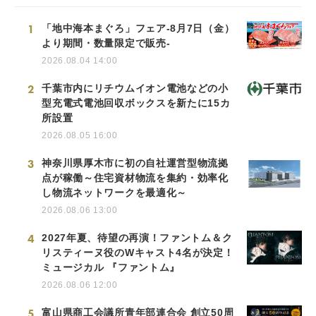
1
「地中海本まぐろ」フェア-8月7日（金）
より期間・数量限定で販売-
2026.08.04 14:00
2
千葉市内にリチウムイオン電池などの小
型充電式電池回収ボックスを新たに15カ
所設置
2026.08.05 16:00
3
神奈川県厚木市に初の自社運営型物流拠
点が稼働～住宅資材物流を集約・効率化
し物流ネットワークを最適化～
2026.08.06 13:00
4
2027年夏、待望の再演！ファントム＆ク
リスティーヌ役のWキャスト4名が決定！
ミュージカル 『ファントム』
2026.08.06 12:00
5
富山県商工会議所青年部連合会 創立50周