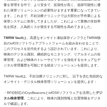
量を管理する中で、より安全で、拡張性が高く、追跡可能性に優
れた保管ソリューションの必要性がますます重要になってきてい
ます。これまで、不妊治療クリニックでは大部分が手作業による
保管システムに依存してきましたが、これによって業務の非効率
化を招き、人為的ミスが発生する可能性を高めてきました。
TMRW Vault
は、高度なオンサイト凍結保存インフラとTMRW独
自のivfOSソフトウェアプラットフォームを組み合わせることで、
このプロセスを近代化するよう設計されています。これにより、
検体のデジタル識別、継続的なモニタリング、リアルタイムの在
庫管理、および検体のトレーサビリティを強化するセキュアなデ
ジタル管理履歴を可能にする統合ソリューションを提供します。
TMRW Vaultは、不妊治療クリニックに対し、以下を含む包括的な
オンサイト・デジタル検体管理ソリューションを提供します：
・RFID対応のCryoBeaconsとivfOS®ソフトウェアを活用した
デジ
タル検体管理
。これにより、検体の識別情報と位置情報をデジタ
ルで確認します。