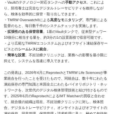
・Vaultのテクノロジー対応タンクへの
手動アクセス
。これによ
り、胚培養士は完全なデジタルトレーサビリティを維持しなが
ら、検体を効率的に保管・取り出しできます。
・TMRW Overwatch®による
高度なモニタリング
。専門家による
監督のもと、毎日数千件のシステムチェックを実施します。
・拡張性のある保管容量
。1基のVaultタンクで、従来型デュワー
10個分に相当する量を、約3分の1の設置面積で収容可能です。
・より広範なTMRWエコシステムおよびオフサイト凍結保存サー
ビスとの
シームレスに統合
。
・簡単な設置
。不妊治療クリニックは、業務への影響を最小限に
抑えて、システムを迅速に導入できます。
この発表は、2026年4月にReprotechとTMRW Life Sciencesが事
業統合を行ったことを受けたもので、同統合は、数十年にわたる
凍結保存の専門知識と米国全土にわたるバイオリポジトリ・ネッ
トワークを、次世代のデジタル検体管理技術と結び付けるもので
す。2025年6月のReprotechによるIMT Matcherの買収と合わせ
て、統合後の組織は現在、不妊治療クリニックに対し、検体照
合、デジタルトレーサビリティ、オンサイトおよびオフサイトの
凍結保存、同意管理、保管管理・請求処理に及ぶ、極めて包括的